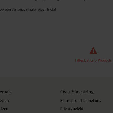
p een van onze single reizen India!
Filter.List.ErrorProducts
ema's
Over Shoestring
eizen
Bel, mail of chat met ons
eizen
Privacybeleid