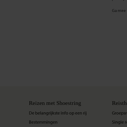
Ga mee o
Reizen met Shoestring
Reisth
De belangrijkste info op een rij
Groepsr
Bestemmingen
Single r