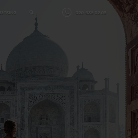
020-685 02 03
ESTRING