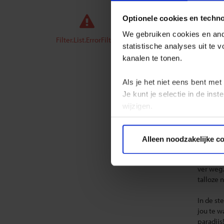
Optionele cookies en techn
Singl
We gebruiken cookies en ande
Filter.List.ErrorFilter
statistische analyses uit te
Alleen 
kanalen te tonen.
om er af
Als je het niet eens bent met
Ga met S
Je kunt je selectie in de in
Maak ken
een en
wijzigen.
het land
Privacy beleid
Reizen d
Alleen noodzakelijke c
zeven w
laat je 
ver weg.
talloze 
In de st
jou te w
paradijs