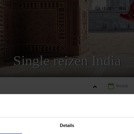
Single reizen India
SINGLE REIZEN INDIA
Details
REIZEN
LANDINFORMATIE