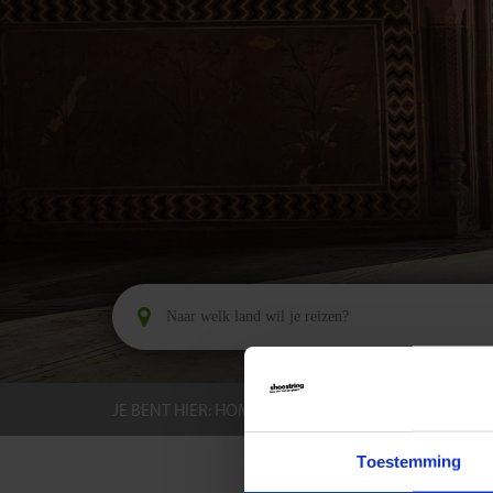
JE BENT HIER:
HOME
BESTEMMINGEN
INDIA
Toestemming
GROEPS