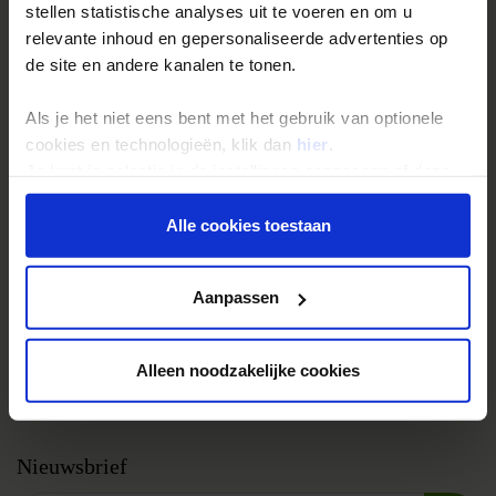
Afrika. Single reizen Zuid-Afrika waarvan je zeker weet dat je
Groepsreizen
stellen statistische analyses uit te voeren en om u
ze nooit zal vergeten!
relevante inhoud en gepersonaliseerde advertenties op
Single reizen
de site en andere kanalen te tonen.
Festivalreizen
Gegarandeerde reizen
Als je het niet eens bent met het gebruik van optionele
cookies en technologieën, klik dan
hier
.
Nieuwe reizen
Je kunt je selectie in de instellingen aanpassen of deze
onder aan de pagina op elk gewenst moment voor de
Over Shoestring
toekomst wijzigen.
Alle cookies toestaan
Bel, mail of chat met ons
Privacy beleid
Privacybeleid
Aanpassen
Cookies instellingen
Disclaimer & copyright
Alleen noodzakelijke cookies
Vacatures
Nieuwsbrief