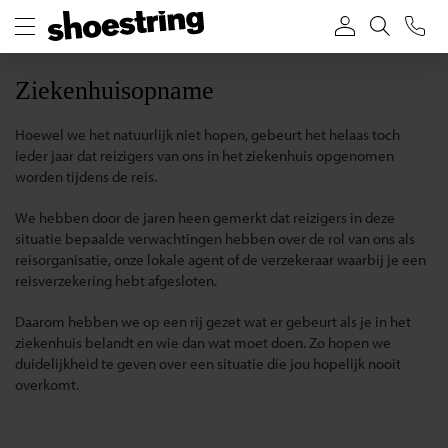
Ziekenhuisopname
Hoewel we het natuurlijk niet hopen, gebeurt het helaas toch
ieder jaar dat reizigers van ons in het ziekenhuis opgenomen
worden tijdens de reis.
We hebben door de jaren heen gemerkt dat reizigers in deze
situatie bepaalde verwachtingen hebben over de rol van ons als
reisorganisatie, onze lokale agent of de verzekeraar waarbij je een
reisverzekering hebt afgesloten.
Daarom hebben we op een rij gezet wat er gebeurt als je in het
ziekenhuis belandt en wie dan wat moet doen. Zo hopen we
duidelijkheid te geven over een situatie die jou hopelijk nooit
overkomt.