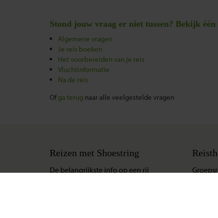
Stond jouw vraag er niet tussen? Bekijk één
Algemene vragen
Je reis boeken
Het voorbereiden van je reis
Vluchtinformatie
Na de reis
Of
ga terug
naar alle veelgestelde vragen
Reizen met Shoestring
Reisth
De belangrijkste info op een rij
Groepsr
Bestemmingen
Single r
Duurzaam reizen
Festival
Reis- en annuleringsvoorwaarden
Gegaran