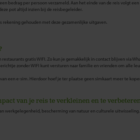
een bedrag per persoon verzameld. Aan het einde van de reis volgt een af
eze pot altijd inzien bij de reisbegeleider.
 is rekening gehouden met deze gezamenlijke uitgaven.
?
 restaurants gratis WIFI. Zo kun je gemakkelijk in contact blijven via Wh
ichtje zonder WIFI kunt versturen naar familie en vrienden om alle leuk
van een e-sim. Hierdoor hoef je ter plaatse geen simkaart meer te kope
pact van je reis te verkleinen en te verbetere
 aan werkgelegenheid, bescherming van natuur en culturele uitwisseling