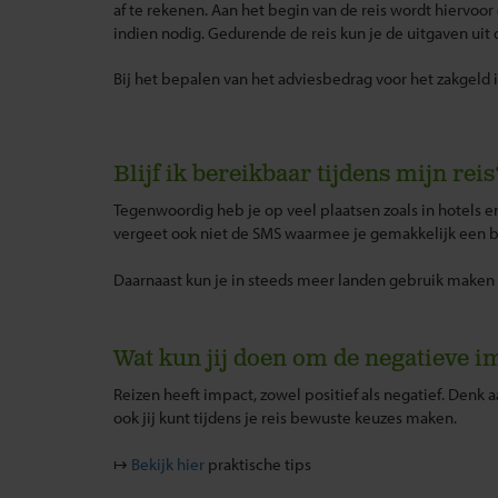
af te rekenen.
Aan het begin van de reis wordt hiervoor 
indien nodig. Gedurende de reis kun je de uitgaven uit d
Bij het bepalen van het adviesbedrag voor het zakgeld
Blijf ik bereikbaar tijdens mijn reis
Tegenwoordig heb je op veel plaatsen zoals in hotels en
vergeet ook niet de SMS waarmee je gemakkelijk een ber
Daarnaast kun je in steeds meer landen gebruik maken 
Wat kun jij doen om de negatieve im
Reizen heeft impact, zowel positief als negatief. Denk
ook jij kunt tijdens je reis bewuste keuzes maken.
↦
Bekijk hier
praktische tips