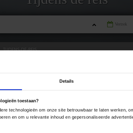
TIJDENS-DE-REIS
indeling en contact met het thuisfront? Hieronder vind je de veelgestel
Details
nskamer te boeken?
ologieën toestaan?
ekening mee dat er een toeslag geldt voor een eenpersoonskamer. Tijden
re technologieën om onze site betrouwbaar te laten werken, om 
 voeren en om u relevante inhoud en gepersonaliseerde advertenti