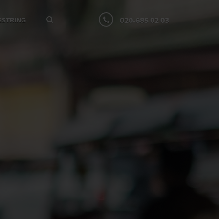
020-685 02 03
ESTRING