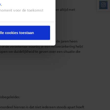
r
.
an op indeling. Je deelt dan een kamer altijd met
t moment voor de toekomst
n?
lle cookies toestaan
rden tijdens de reis. We hebben door de jaren heen
t of de verzekeraar waarbij je een reisverzekering hebt
open we duidelijkheid te geven over een situatie die
eisbegeleider.
ordeel hiervan is dat niet iedereen steeds apart hoeft