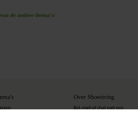
 van de andere thema's:
ema's
Over Shoestring
eizen
Bel, mail of chat met ons
Update situatie Midden-Oosten
Klik hier
eizen
Privacybeleid
reizen
Cookies instellingen
deerde reizen
Disclaimer & copyright