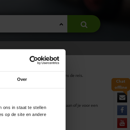
de vragen over wat er gebeurt tijdens de reis.
Over
Chat
offline
s het boeken van jouw reis geef je aan of je voor een
ons in staat te stellen
es op de site en andere