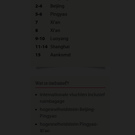
2-4
Beijing
5-6
Pingyao
7
Xi’an
8
Xi'an
9-10
Luoyang
11-14
Shanghai
15
Aankomst
Wat is inclusief?
internationale vluchten inclusief
ruimbagage
hogesnelheidstrein Beijing-
Pingyao
hogesnelheidstrein Pingyao-
Xi’an