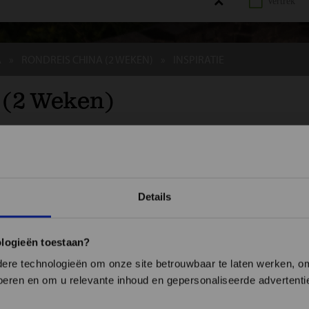
A
RONDREIS CHINA (2 WEKEN)
INSPIRATIE
 (2 Weken)
ZEN
PRAKTISCH
EXCURSIES
ACCOMMODATIES
INSPIRA
Details
sreis voor de single- en soloreiziger
ologieën toestaan?
Sfeerimpressie (film)
re technologieën om onze site betrouwbaar te laten werken, om 
 voeren en om u relevante inhoud en gepersonaliseerde advertenti