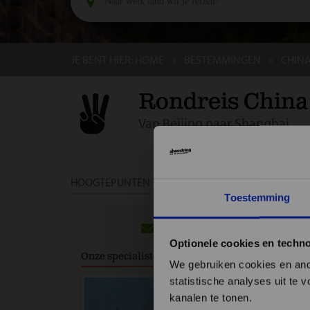
JE BENT HIER:
HOME
BESTEMMINGEN
CHIN
Rondreis China
Van Beijing naar Shanghai
HOOGTEPUNTEN
DAG TOT DAG
DATA & PRIJ
Toestemming
Groep
Optionele cookies en techn
Onze specialisten
We gebruiken cookies en ande
statistische analyses uit te
kanalen te tonen.