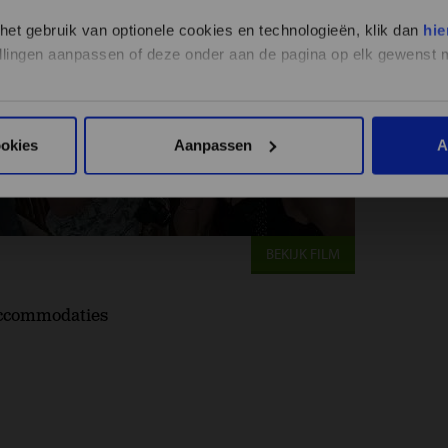
 het gebruik van optionele cookies en technologieën, klik dan
hie
stellingen aanpassen of deze onder aan de pagina op elk gewens
ookies
Aanpassen
A
BEKIJK FILM
ccommodaties