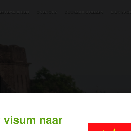
ESTEMMINGEN
OVER ONS
DUURZAAM REIZEN
MIJN SHO
 visum naar