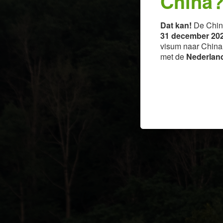
China
Dat kan!
De Chin
31 december 202
visum naar China k
met de
Nederland