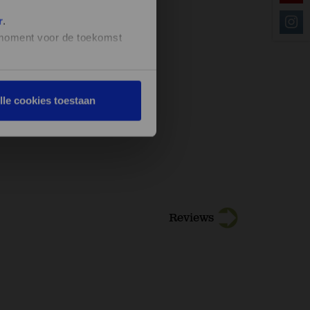
r
.
t moment voor de toekomst
lle cookies toestaan
Reviews