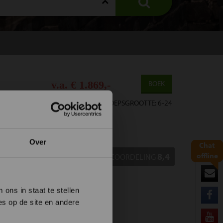
v.a. € 1.869,-
BOEK
15 DAGEN
|
GROEPSGROOTTE: 6-24
TIE
REVIEWS
FAQ
Over
Chat
offline
8,4
BEOORDELING
ons in staat te stellen
es op de site en andere