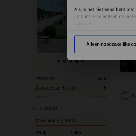
Als je het niet eens bent met
Je kunt je selectie in de in
wijzigen.
Privacy beleid
Alleen noodzakelijke c
Reiscode:
SCZ
Zwaarte van de reis:
B
A
Vertrekdata
Vertrekdata (2026)
9 aug
6 sep