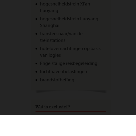
hogesnelheidstrein Xi’an-
Luoyang
hogesnelheidstrein Luoyang-
Shanghai
transfers naar/van de
treinstations
hotelovernachtingen op basis
van logies
Engelstalige reisbegeleiding
luchthavenbelastingen
brandstofheffing
Wat is exclusief?
alle maaltijden
optionele excursies
overige entreegelden