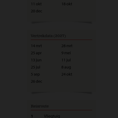
11 okt
18 okt
20 dec
Vertrekdata (2027)
14 mrt
28 mrt
25 apr
9 mei
13 jun
11 jul
25 jul
8 aug
5 sep
24 okt
26 dec
Reisroute
1
Vliegtuig