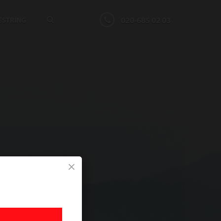
020-685 02 03
ESTRING