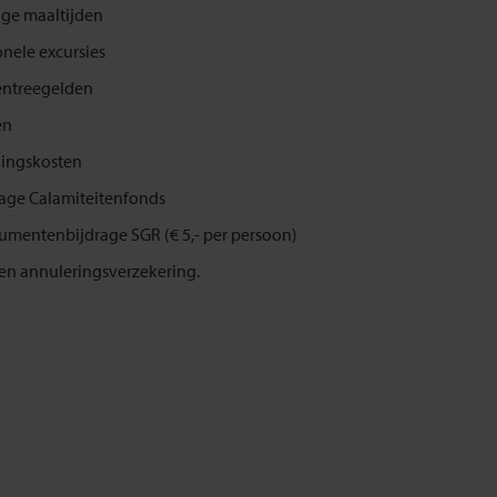
ige maaltijden
onele excursies
 entreegelden
en
ingskosten
rage Calamiteitenfonds
umentenbijdrage SGR (€ 5,- per persoon)
- en annuleringsverzekering.