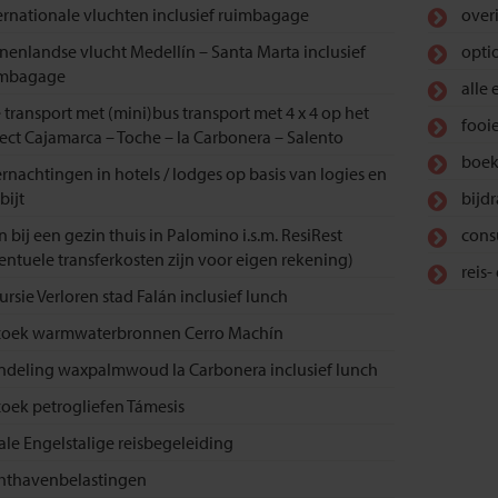
ernationale vluchten inclusief ruimbagage
over
nenlandse vlucht Medellín – Santa Marta inclusief
opti
imbagage
alle
e transport met (mini)bus transport met 4 x 4 op het
fooi
ject Cajamarca – Toche – la Carbonera – Salento
boek
rnachtingen in hotels / lodges op basis van logies en
bijt
bijd
n bij een gezin thuis in Palomino i.s.m. ResiRest
cons
entuele transferkosten zijn voor eigen rekening)
reis
ursie Verloren stad Falán inclusief lunch
oek warmwaterbronnen Cerro Machín
deling waxpalmwoud la Carbonera inclusief lunch
oek petrogliefen Támesis
ale Engelstalige reisbegeleiding
hthavenbelastingen