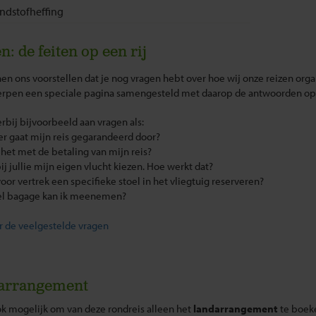
ndstofheffing
n: de feiten op een rij
n ons voorstellen dat je nog vragen hebt over hoe wij onze reizen org
rpen een speciale pagina samengesteld met daarop de antwoorden op 
rbij bijvoorbeeld aan vragen als:
r gaat mijn reis gegarandeerd door?
t het met de betaling van mijn reis?
bij jullie mijn eigen vlucht kiezen. Hoe werkt dat?
 voor vertrek een specifieke stoel in het vliegtuig reserveren?
el bagage kan ik meenemen?
r de veelgestelde vragen
arrangement
ok mogelijk om van deze rondreis alleen het
landarrangement
te boeke