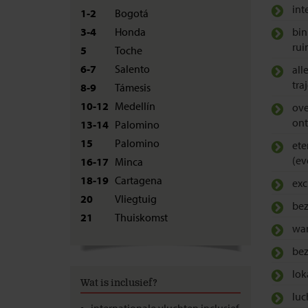
int
1-2
Bogotá
3-4
Honda
bin
ru
5
Toche
6-7
Salento
all
tra
8-9
Támesis
10-12
Medellín
ove
ont
13-14
Palomino
15
Palomino
ete
(ev
16-17
Minca
18-19
Cartagena
exc
20
Vliegtuig
bez
21
Thuiskomst
wan
bez
lok
Wat is inclusief?
luc
internationale vluchten inclusief