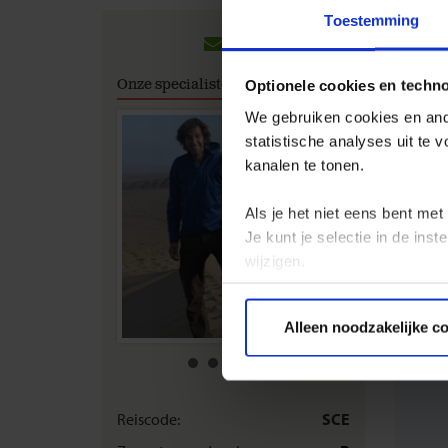
Groep
Toestemming
Hieronde
Onze specialisten
Optionele cookies en techn
ideale v
We gebruiken cookies en ande
statistische analyses uit te
kanalen te tonen.
An
on
Als je het niet eens bent met
Je kunt je selectie in de in
wijzigen.
Privacy beleid
Alleen noodzakelijke c
Reiscode:
SCE