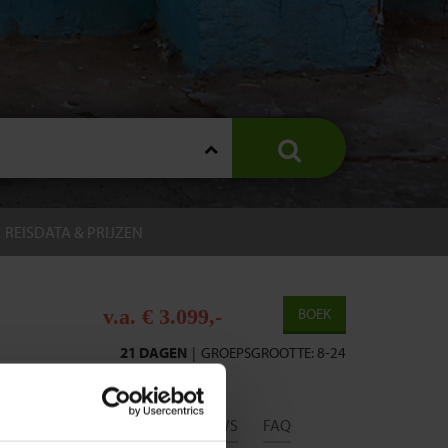
REISDATA & PRIJZEN
v.a. € 3.099,-
BOEK
21 DAGEN
|
GROEPSGROOTTE: 8-24
DATIES
INSPIRATIE
REVIEWS
FAQ