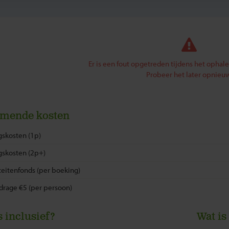
Er is een fout opgetreden tijdens het ophal
Probeer het later opnieuw
omende kosten
skosten (1p)
gskosten (2p+)
eitenfonds (per boeking)
drage €5 (per persoon)
s inclusief?
Wat is