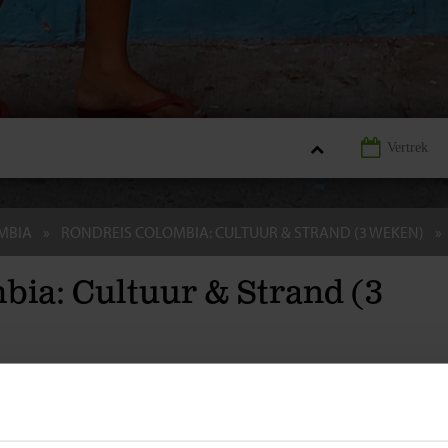
MBIA
RONDREIS COLOMBIA: CULTUUR & STRAND (3 WEKEN)
bia: Cultuur & Strand (3
ZEN
PRAKTISCH
EXCURSIES
VERLENGINGEN
ACCOMMO