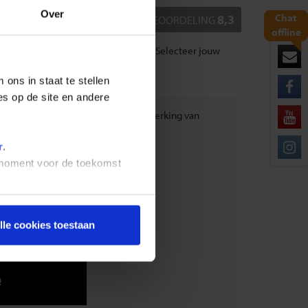
Over
Chat
8,3
BEOORDELING
offline
lombia: Cultuur & Strand (3 Weken) . Selecteer jouw
ons in staat te stellen
es op de site en andere
 plus een heldere uitleg over de werking van
r
.
t moment voor de toekomst
lle cookies toestaan