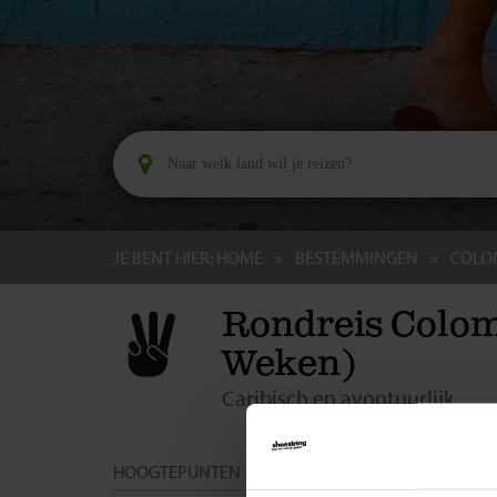
JE BENT HIER:
HOME
BESTEMMINGEN
COLO
Rondreis Colom
Weken)
Caribisch en avontuurlijk
HOOGTEPUNTEN
DAG TOT DAG
DATA & PRIJ