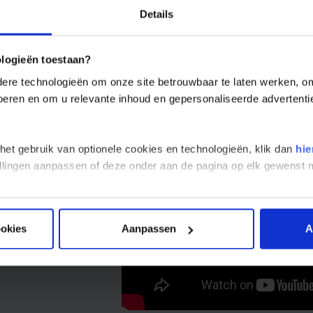
sreis voor de single- en soloreiziger
Details
r vind je een overzicht met de reisdata en prijzen van deze Rondreis Co
ologieën toestaan?
ertrekdatum en vraag jouw reis aan.
re technologieën om onze site betrouwbaar te laten werken, om 
 voeren en om u relevante inhoud en gepersonaliseerde advertenti
twoorden op de meest gestelde vragen over ons beleid rondom vluchten
ze vluchtmodule vind je
hier
.
 het gebruik van optionele cookies en technologieën, klik dan
hie
stellingen aanpassen of deze onder aan de pagina op elk gewens
ookies
Aanpassen
A