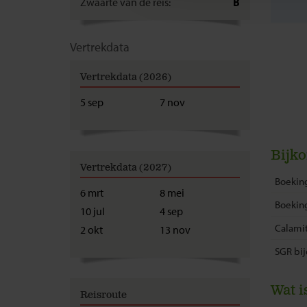
Zwaarte van de reis:
B
Vertrekdata
Vertrekdata (2026)
5 sep
7 nov
Bijk
Vertrekdata (2027)
Boeking
6 mrt
8 mei
Boekin
10 jul
4 sep
Calamit
2 okt
13 nov
SGR bij
Wat i
Reisroute