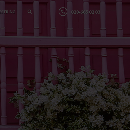
020-685 02 03
ESTRING