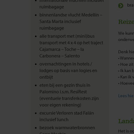
bra
ruimbagage
binnenlandse vlucht Medellín –
Santa Marta inclusief
Reize
ruimbagage
We kunne
alle transport met (mini)bus
onderwe
transport met 4 x 4 op het traject
Cajamarca – Toche – la
Denk hie
Carbonera – Salento
• Wannee
overnachtingen in hotels /
• Hoe zi
lodges op basis van logies en
• Ik kan 
ontbijt
• Kan ik
• Hoeve
eten bij een gezin thuis in
Palomino i.s.m. ResiRest
Lees hie
(eventuele transferkosten zijn
voor eigen rekening)
excursie Verloren stad Falán
inclusief lunch
Land
bezoek warmwaterbronnen
Het is o
Cerro Machín