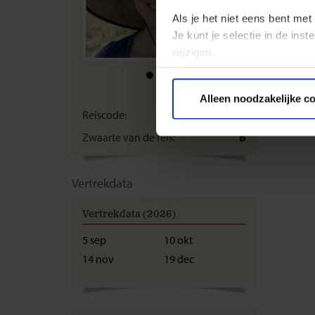
Als je het niet eens bent met
Je kunt je selectie in de in
wijzigen.
Privacy beleid
€ 2
Alleen noodzakelijke c
Reiscode:
SCA
Zwaarte van de reis:
B
Vertrekdata
Vertrekdata (2026)
5 sep
10 okt
14 nov
19 dec