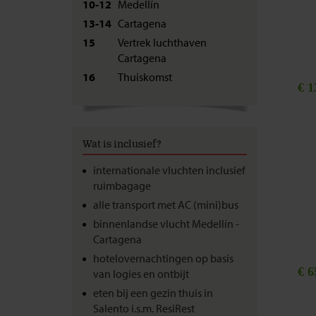
10-12
Medellín
13-14
Cartagena
15
Vertrek luchthaven
Cartagena
16
Thuiskomst
€ 1
Wat is inclusief?
internationale vluchten inclusief
ruimbagage
alle transport met AC (mini)bus
binnenlandse vlucht Medellín -
Cartagena
hotelovernachtingen op basis
€ 6
van logies en ontbijt
eten bij een gezin thuis in
Salento i.s.m. ResiRest