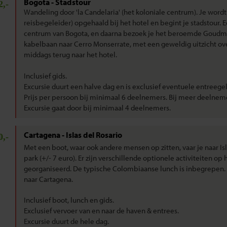
Bogota - Stadstour
2,-
Wandeling door 'la Candelaria' (het koloniale centrum). Je wordt 
reisbegeleider) opgehaald bij het hotel en begint je stadstour. E
centrum van Bogota, en daarna bezoek je het beroemde Goud
kabelbaan naar Cerro Monserrate, met een geweldig uitzicht ove
middags terug naar het hotel.
Inclusief gids.
Excursie duurt een halve dag en is exclusief eventuele entreege
Prijs per persoon bij minimaal 6 deelnemers. Bij meer deelneme
Excursie gaat door bij minimaal 4 deelnemers.
Cartagena - Islas del Rosario
0,-
Met een boot, waar ook andere mensen op zitten, vaar je naar Isla
park (+/- 7 euro). Er zijn verschillende optionele activiteiten op
georganiseerd. De typische Colombiaanse lunch is inbegrepen. '
naar Cartagena.
Inclusief boot, lunch en gids.
Exclusief vervoer van en naar de haven & entrees.
Excursie duurt de hele dag.