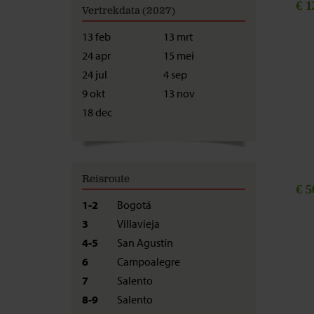
€ 1
Vertrekdata (2027)
13 feb
13 mrt
24 apr
15 mei
24 jul
4 sep
9 okt
13 nov
18 dec
Reisroute
€ 5
1-2
Bogotá
3
Villavieja
4-5
San Agustín
6
Campoalegre
7
Salento
8-9
Salento