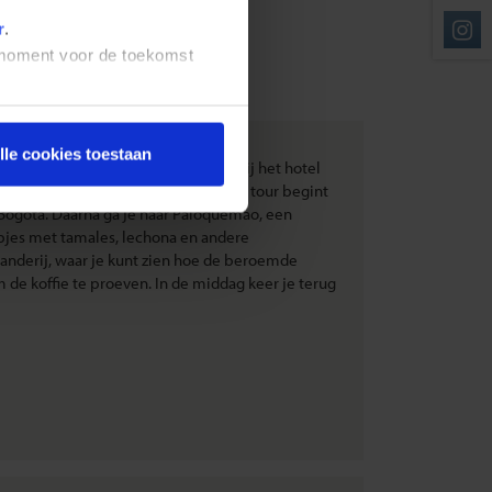
r
.
t moment voor de toekomst
lle cookies toestaan
ogota. Een lokale gids haalt je op bij het hotel
ruisende metropool te verkennen. De tour begint
 Bogota. Daarna ga je naar Paloquemao, een
pjes met tamales, lechona en andere
randerij, waar je kunt zien hoe de beroemde
 de koffie te proeven. In de middag keer je terug