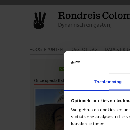
Rondreis Colom
Dynamisch en gastvrij
HOOGTEPUNTEN
DAG TOT DAG
DATA & PRIJ
Groep
Tijdens 
Onze specialisten
excursies
Toestemming
Om je ee
deelnam
Optionele cookies en techn
zijn dus
We gebruiken cookies en ande
opgenome
statistische analyses uit te
Alle pri
kanalen te tonen.
excursie