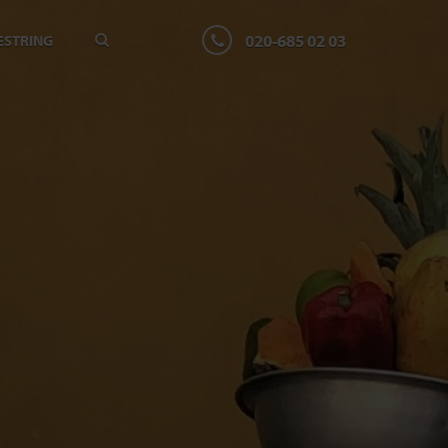
020-685 02 03
ESTRING