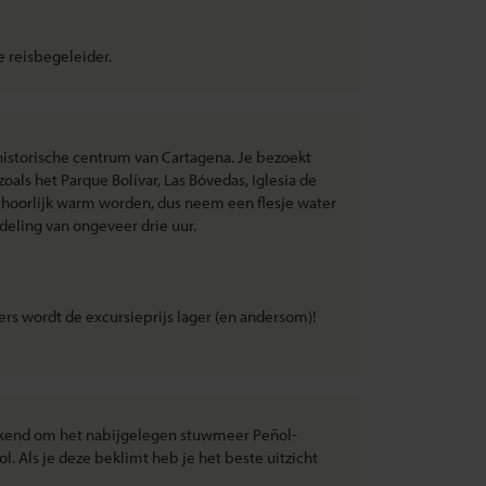
e reisbegeleider.
 historische centrum van Cartagena. Je bezoekt
als het Parque Bolívar, Las Bóvedas, Iglesia de
behoorlijk warm worden, dus neem een flesje water
eling van ongeveer drie uur.
rs wordt de excursieprijs lager (en andersom)!
bekend om het nabijgelegen stuwmeer Peñol-
. Als je deze beklimt heb je het beste uitzicht