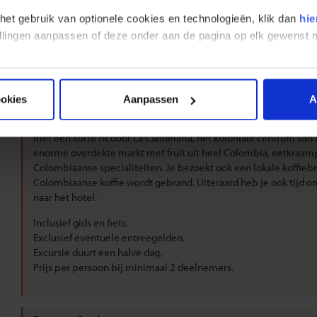
 het gebruik van optionele cookies en technologieën, klik dan
hie
stellingen aanpassen of deze onder aan de pagina op elk gewens
Bogota - Fietstour
4,-
ookies
Aanpassen
A
Tour op de fiets door het centrum en de aanliggende wijken van B
voor een fietstocht door Bogota - de leukste manier om deze b
met een korte rit door La Candelaria, het koloniale centrum van
enorme overdekte markt met fruit uit heel Colombia, eetkraam
Colombiaanse specialiteiten. Je bezoekt ook een lokale koffieb
Colombiaanse koffie wordt gebrand. Uiteraard heb je ook tijd om
naar het hotel.
Inclusief gids en fiets.
Exclusief eventuele entreegelden.
Excursie duurt een halve dag.
Prijs per persoon bij minimaal 2 deelnemers.