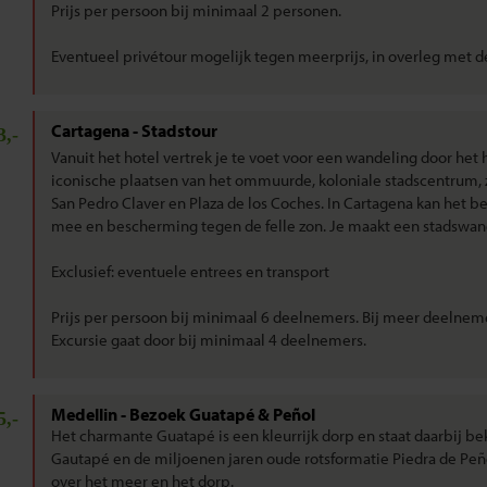
Prijs per persoon bij minimaal 2 personen.
Eventueel privétour mogelijk tegen meerprijs, in overleg met d
Cartagena - Stadstour
3,-
Vanuit het hotel vertrek je te voet voor een wandeling door het
iconische plaatsen van het ommuurde, koloniale stadscentrum, zo
San Pedro Claver en Plaza de los Coches. In Cartagena kan het 
mee en bescherming tegen de felle zon. Je maakt een stadswand
Exclusief: eventuele entrees en transport
Prijs per persoon bij minimaal 6 deelnemers. Bij meer deelneme
Excursie gaat door bij minimaal 4 deelnemers.
Medellin - Bezoek Guatapé & Peñol
5,-
Het charmante Guatapé is een kleurrijk dorp en staat daarbij 
Gautapé en de miljoenen jaren oude rotsformatie Piedra de Peñol
over het meer en het dorp.