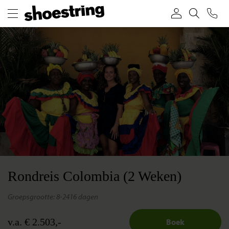
Rondreis Colombia (2 Weken)
groepsgrootte: 8-24
16 dagen
v.a. € 2.503,-
Boek