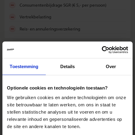
consumentenbijdrage SGR (€ 5,- per persoon)
vertrekbelasting
reis- en annuleringsverzekering
Reizen: de feiten op een rij
We kunnen ons voorstellen dat je nog vragen hebt over hoe
Toestemming
Details
Over
wij onze reizen organiseren. Daarom hebben wij voor de
belangrijkste onderwerpen een speciale pagina
samengesteld met daarop de antwoorden op de meest
Optionele cookies en technologieën toestaan?
gestelde vragen.
We gebruiken cookies en andere technologieën om onze
Denk hierbij bijvoorbeeld aan vragen als:
site betrouwbaar te laten werken, om ons in staat te
• Wanneer gaat mijn reis gegarandeerd door?
stellen statistische analyses uit te voeren en om u
• Hoe zit het met de betaling van mijn reis?
relevante inhoud en gepersonaliseerde advertenties op
• Ik kan bij jullie mijn eigen vlucht kiezen. Hoe werkt dat?
de site en andere kanalen te tonen.
• Kan ik voor vertrek een specifieke stoel in het vliegtuig
reserveren?