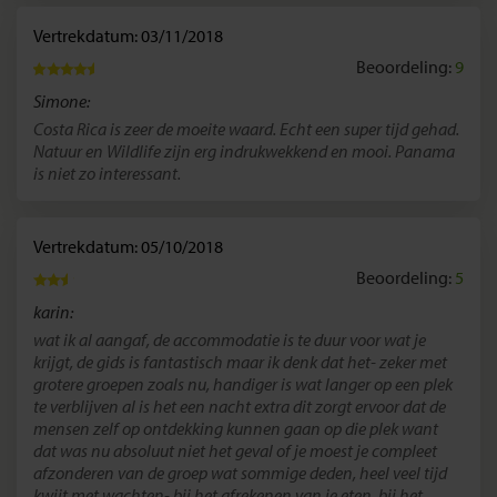
Vertrekdatum: 03/11/2018
Beoordeling:
9
Simone:
Costa Rica is zeer de moeite waard. Echt een super tijd gehad.
Natuur en Wildlife zijn erg indrukwekkend en mooi. Panama
is niet zo interessant.
Vertrekdatum: 05/10/2018
Beoordeling:
5
karin:
wat ik al aangaf, de accommodatie is te duur voor wat je
krijgt, de gids is fantastisch maar ik denk dat het- zeker met
grotere groepen zoals nu, handiger is wat langer op een plek
te verblijven al is het een nacht extra dit zorgt ervoor dat de
mensen zelf op ontdekking kunnen gaan op die plek want
dat was nu absoluut niet het geval of je moest je compleet
afzonderen van de groep wat sommige deden, heel veel tijd
kwijt met wachten- bij het afrekenen van je eten, bij het