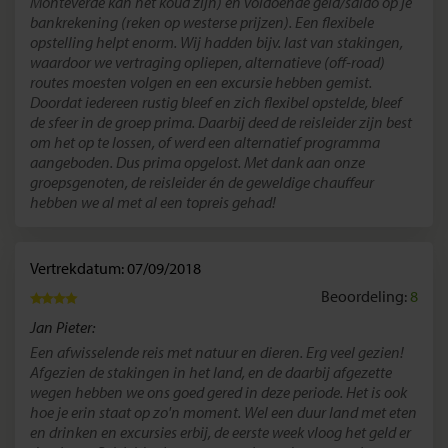
Monteverde kan het koud zijn) en voldoende geld/saldo op je
bankrekening (reken op westerse prijzen). Een flexibele
opstelling helpt enorm. Wij hadden bijv. last van stakingen,
waardoor we vertraging opliepen, alternatieve (off-road)
routes moesten volgen en een excursie hebben gemist.
Doordat iedereen rustig bleef en zich flexibel opstelde, bleef
de sfeer in de groep prima. Daarbij deed de reisleider zijn best
om het op te lossen, of werd een alternatief programma
aangeboden. Dus prima opgelost. Met dank aan onze
groepsgenoten, de reisleider én de geweldige chauffeur
hebben we al met al een topreis gehad!
Vertrekdatum: 07/09/2018
Beoordeling:
8
Jan Pieter:
Een afwisselende reis met natuur en dieren. Erg veel gezien!
Afgezien de stakingen in het land, en de daarbij afgezette
wegen hebben we ons goed gered in deze periode. Het is ook
hoe je erin staat op zo'n moment. Wel een duur land met eten
en drinken en excursies erbij, de eerste week vloog het geld er