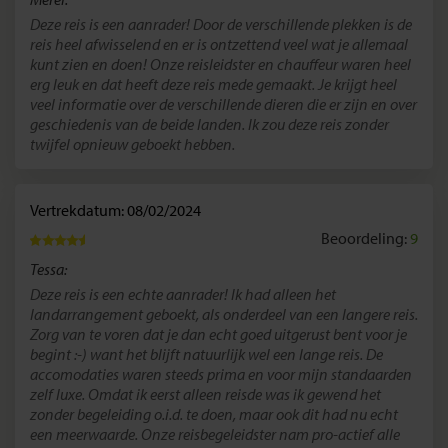
Deze reis is een aanrader! Door de verschillende plekken is de
reis heel afwisselend en er is ontzettend veel wat je allemaal
kunt zien en doen! Onze reisleidster en chauffeur waren heel
erg leuk en dat heeft deze reis mede gemaakt. Je krijgt heel
veel informatie over de verschillende dieren die er zijn en over
geschiedenis van de beide landen. Ik zou deze reis zonder
twijfel opnieuw geboekt hebben.
Vertrekdatum: 08/02/2024
Beoordeling:
9
Tessa:
Deze reis is een echte aanrader! Ik had alleen het
landarrangement geboekt, als onderdeel van een langere reis.
Zorg van te voren dat je dan echt goed uitgerust bent voor je
begint :-) want het blijft natuurlijk wel een lange reis. De
accomodaties waren steeds prima en voor mijn standaarden
zelf luxe. Omdat ik eerst alleen reisde was ik gewend het
zonder begeleiding o.i.d. te doen, maar ook dit had nu echt
een meerwaarde. Onze reisbegeleidster nam pro-actief alle