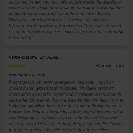
zorgen en vragen voor ons weg, zorgde ervoor dat alle dagen
tot in detail goed gepland waren en haar kennis over het land
en de natuur was enorm! De combinatie Costa Rica en
Nicaragua vond ik ook perfect. Zo heb je niet alleen de
bijzondere natuur, maar ook nog wat cultuur in de vorm van
de mooie stad Granada. Een leuke groep maakt het natuurlijk
helemaal af!
Vertrekdatum: 12/10/2023
Beoordeling:
9
Margaretha Fenna:
Prachtige reis om nooit te vergeten! Veel apen, vogels en
andere dieren gezien zoals luiaarden, kinkajou, opossum,
papagaaien en aguti's. Vooraf had ik gekeken wat ik daar als
vegetariër kon eten en daar werd ik niet blij van (lees rijst met
bonen en gebakken banaan) maar uiteindelijk viel dat reuze
mee en kon ik bijna elke dag iets anders eten mede doordat er
veel Mexicaanse invloeden zijn en ze hebben vrijwel overal
pizza en pasta. De reis zelf is best pittig. Er zit een flink tempo
in maar je doet en ziet wel fantastische dingen. Zeker een