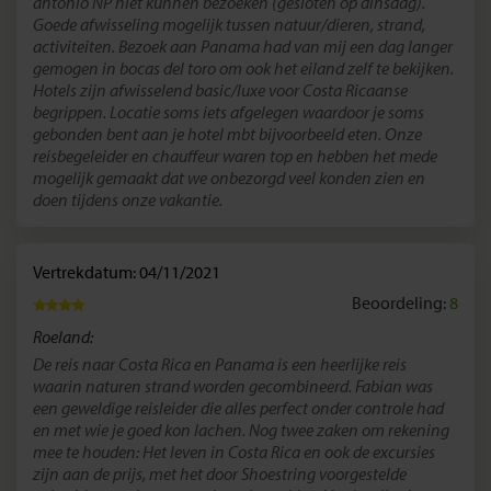
antonio NP niet kunnen bezoeken (gesloten op dinsdag).
Goede afwisseling mogelijk tussen natuur/dieren, strand,
activiteiten. Bezoek aan Panama had van mij een dag langer
gemogen in bocas del toro om ook het eiland zelf te bekijken.
Hotels zijn afwisselend basic/luxe voor Costa Ricaanse
begrippen. Locatie soms iets afgelegen waardoor je soms
gebonden bent aan je hotel mbt bijvoorbeeld eten. Onze
reisbegeleider en chauffeur waren top en hebben het mede
mogelijk gemaakt dat we onbezorgd veel konden zien en
doen tijdens onze vakantie.
Vertrekdatum: 04/11/2021
Beoordeling:
8
Roeland:
De reis naar Costa Rica en Panama is een heerlijke reis
waarin naturen strand worden gecombineerd. Fabian was
een geweldige reisleider die alles perfect onder controle had
en met wie je goed kon lachen. Nog twee zaken om rekening
mee te houden: Het leven in Costa Rica en ook de excursies
zijn aan de prijs, met het door Shoestring voorgestelde