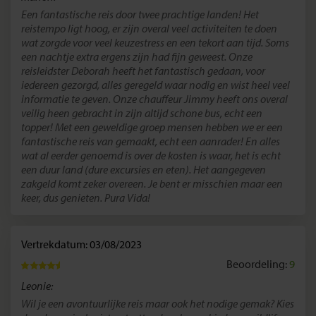
Een fantastische reis door twee prachtige landen! Het
reistempo ligt hoog, er zijn overal veel activiteiten te doen
wat zorgde voor veel keuzestress en een tekort aan tijd. Soms
een nachtje extra ergens zijn had fijn geweest. Onze
reisleidster Deborah heeft het fantastisch gedaan, voor
iedereen gezorgd, alles geregeld waar nodig en wist heel veel
informatie te geven. Onze chauffeur Jimmy heeft ons overal
veilig heen gebracht in zijn altijd schone bus, echt een
topper! Met een geweldige groep mensen hebben we er een
fantastische reis van gemaakt, echt een aanrader! En alles
wat al eerder genoemd is over de kosten is waar, het is echt
een duur land (dure excursies en eten). Het aangegeven
zakgeld komt zeker overeen. Je bent er misschien maar een
keer, dus genieten. Pura Vida!
Vertrekdatum: 03/08/2023
Beoordeling:
9
Leonie:
Wil je een avontuurlijke reis maar ook het nodige gemak? Kies