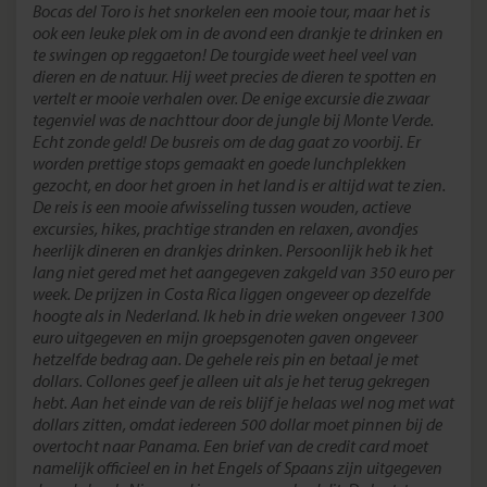
Bocas del Toro is het snorkelen een mooie tour, maar het is
ook een leuke plek om in de avond een drankje te drinken en
te swingen op reggaeton! De tourgide weet heel veel van
dieren en de natuur. Hij weet precies de dieren te spotten en
vertelt er mooie verhalen over. De enige excursie die zwaar
tegenviel was de nachttour door de jungle bij Monte Verde.
Echt zonde geld! De busreis om de dag gaat zo voorbij. Er
worden prettige stops gemaakt en goede lunchplekken
gezocht, en door het groen in het land is er altijd wat te zien.
De reis is een mooie afwisseling tussen wouden, actieve
excursies, hikes, prachtige stranden en relaxen, avondjes
heerlijk dineren en drankjes drinken. Persoonlijk heb ik het
lang niet gered met het aangegeven zakgeld van 350 euro per
week. De prijzen in Costa Rica liggen ongeveer op dezelfde
hoogte als in Nederland. Ik heb in drie weken ongeveer 1300
euro uitgegeven en mijn groepsgenoten gaven ongeveer
hetzelfde bedrag aan. De gehele reis pin en betaal je met
dollars. Collones geef je alleen uit als je het terug gekregen
hebt. Aan het einde van de reis blijf je helaas wel nog met wat
dollars zitten, omdat iedereen 500 dollar moet pinnen bij de
overtocht naar Panama. Een brief van de credit card moet
namelijk officieel en in het Engels of Spaans zijn uitgegeven