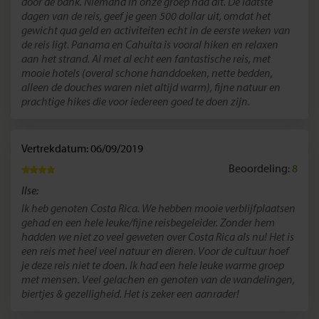
door de bank. Niemand in onze groep had dit. De laatste
dagen van de reis, geef je geen 500 dollar uit, omdat het
gewicht qua geld en activiteiten echt in de eerste weken van
de reis ligt. Panama en Cahuita is vooral hiken en relaxen
aan het strand. Al met al echt een fantastische reis, met
mooie hotels (overal schone handdoeken, nette bedden,
alleen de douches waren niet altijd warm), fijne natuur en
prachtige hikes die voor iedereen goed te doen zijn.
Vertrekdatum: 06/09/2019
Beoordeling:
8
Ilse:
Ik heb genoten Costa Rica. We hebben mooie verblijfplaatsen
gehad en een hele leuke/fijne reisbegeleider. Zonder hem
hadden we niet zo veel geweten over Costa Rica als nu! Het is
een reis met heel veel natuur en dieren. Voor de cultuur hoef
je deze reis niet te doen. Ik had een hele leuke warme groep
met mensen. Veel gelachen en genoten van de wandelingen,
biertjes & gezelligheid. Het is zeker een aanrader!