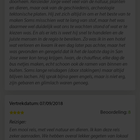
doorheen. Reisleider Jorge weet veel van de natuur, planten
en dieren, maar ook van de geschiedenis, archeologie
tektonische platen. Hij zet zich altijd in om er het beste van te
maken Soms misschien wat te lang van stof, maar het was
daarmee wel duidelijk wat ons te wachten stond of wat er te
kiezen was. En als er iets is weet hij snel te handelen en de
juiste mensen in de regio te bereiken. Zo was ik in een hotel
wat verloren en kwam ik een dag later pas achter, maar het
was gevonden en geregeld dat ik het de laatste dag in San
Jose weer kon terug krijgen. Iwan, de chauffeur, elke dag de
bus netjes maken, echt schoon ook de ramen van binnen en
buiten. Soms lange reisdagen (door stakingen) maar altijd
blijven lachen. Hij sprak bijna geen engels, maar is niet erg,
zijn gebaren en glimlach waren genoeg.
Vertrekdatum: 07/09/2018
Beoordeling:
8
Reiziger:
Een mooi reis, met veel natuur en dieren. Ik kan deze reis
zeker aanraden. We hebben overal lekker gegeten van lokaal