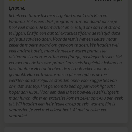
Lysanne:
Ik heb een fantastische reis gehad naar Costa Rica en
Panama. Het is een druk programma, maar daardoor zie je
heel veel moois. Je bent actief en er is tijd om aan het strand
te liggen. Er zijn een aantal excursies tijdens de reistijd, deze
ga je dus sowieso doen. Voor de rest is het een keuze, maar
zeker de moeite waard om gewoon te doen. We hadden wel
veel andere hotels, maar de meeste waren prima. Het
reistempo is hoog, er zitten veel (lange) reisdagen tussen. Het
vervoer met de bus was prima. Onze reis begeleider Fabian en
buschauffeur Hector hebben de reis ook zeker voor ons
gemaakt. Hun enthousiasme en plezier tijdens de reis
werkten aanstekelijk. Ze stonden open voor suggesties van
ons, dat was top. Het genoemde bedrag per week ligt echt
hoger dan €300. Voor een deel is het hoeveel je zelf uitgeeft,
maar lunch, diner en excursies komen zeker op €450 per week
uit. Wij hadden een hele leuke groep op reis, wat erg fijn is
aangezien je veel met elkaar bent. Al met al zeker een
aanrader!