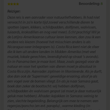
Beoordeling:
8
Reiziger:
Deze reis is een aanrader voor natuurliefhebbers. Ik had niet
verwacht in zo'n korte tijd zoveel verschillende dieren te
spotten (apen, kikkers, schildpadden, dolfijnen, walvissen,
luiaards, krokodillen en nog veel meer). Echt prachtig! Wil je
de Latijns-Amerikaanse cultuur leren kennen, dan zou ik een
andere reis kiezen (hoewel het misschien anders is als
Nicaragua weer inbegrepen is). Costa Rica kent niet de sfeer
die ik ken uit andere landen in Midden-Amerika (met veel
muziek, lokale gerechten, levendigheid op straat 's avonds).
En in Panama ben je maar kort. Maar, zoals gezegd: voor de
natuur en voor het spotten van dieren moet je absoluut in
Costa Rica zijn. Aanrader: ziplinen in Monteverde. Als je durft,
doe dan ook de 'Superman': geweldige ervaring, alsof je als
een vogel over de bomen vliegt. En als je naar Samara gaat,
boek dan zeker de boottocht: wij hebben dolfijnen,
schildpadden én walvissen gespot (al moet je daar natuurlijk
geluk mee hebben). Afrader: kajakken in Samara: weinig te
zien, slechte begeleiding. Belangrijk om mee te nemen: een
regenjas/poncho (en evt. paraplu) , warme kleding (in