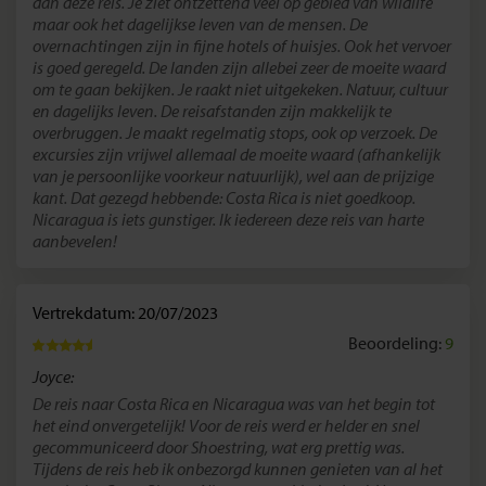
dan deze reis. Je ziet ontzettend veel op gebied van wildlife
maar ook het dagelijkse leven van de mensen. De
overnachtingen zijn in fijne hotels of huisjes. Ook het vervoer
is goed geregeld. De landen zijn allebei zeer de moeite waard
om te gaan bekijken. Je raakt niet uitgekeken. Natuur, cultuur
en dagelijks leven. De reisafstanden zijn makkelijk te
overbruggen. Je maakt regelmatig stops, ook op verzoek. De
excursies zijn vrijwel allemaal de moeite waard (afhankelijk
van je persoonlijke voorkeur natuurlijk), wel aan de prijzige
kant. Dat gezegd hebbende: Costa Rica is niet goedkoop.
Nicaragua is iets gunstiger. Ik iedereen deze reis van harte
aanbevelen!
Vertrekdatum: 20/07/2023
Beoordeling:
9
Joyce:
De reis naar Costa Rica en Nicaragua was van het begin tot
het eind onvergetelijk! Voor de reis werd er helder en snel
gecommuniceerd door Shoestring, wat erg prettig was.
Tijdens de reis heb ik onbezorgd kunnen genieten van al het