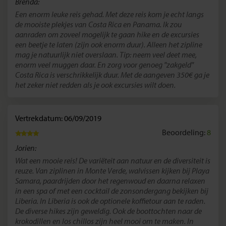
Brenda:
Een enorm leuke reis gehad. Met deze reis kom je echt langs
de mooiste plekjes van Costa Rica en Panama. Ik zou
aanraden om zoveel mogelijk te gaan hike en de excursies
een beetje te laten (zijn ook enorm duur). Alleen het zipline
mag je natuurlijk niet overslaan. Tip: neem veel deet mee,
enorm veel muggen daar. En zorg voor genoeg "zakgeld"
Costa Rica is verschrikkelijk duur. Met de aangeven 350€ ga je
het zeker niet redden als je ook excursies wilt doen.
Vertrekdatum: 06/09/2019
Beoordeling:
8
Jorien:
Wat een mooie reis! De variëteit aan natuur en de diversiteit is
reuze. Van ziplinen in Monte Verde, walvissen kijken bij Playa
Samara, paardrijden door het regenwoud en daarna relaxen
in een spa of met een cocktail de zonsondergang bekijken bij
Liberia. In Liberia is ook de optionele koffietour aan te raden.
De diverse hikes zijn geweldig. Ook de boottochten naar de
krokodillen en los chillos zijn heel mooi om te maken. In