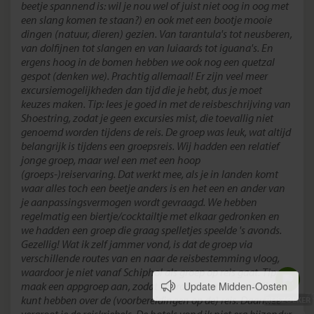
beetje spannend is: wil je nou wel of juist niet oog in oog met
een slang komen te staan?) en ook met een bootje mooie
dingen (natuur, dieren) gezien. Van tarantula's tot neusberen,
van dolfijnen tot slangen en van luiaards tot iguana's. En
ergens hoog in de bomen hebben we ook nog een quetzal
gespot (denken we). Prachtig allemaal! Er zijn veel meer
excursiemogelijkheden dan tijd die je hebt, dus je moet
keuzes maken. Tip: lees je goed in met de reisbeschrijving van
Shoestring, zodat je geen excursies mist, die toevallig niet
genoemd worden tijdens de reis. De groep was leuk, wat altijd
belangrijk is tijdens een groepsreis. Wij hadden een relatief
jonge groep, maar wel een met een hoop
(groeps-)reiservaring. Dat werkt mee, als je in landen komt
waar alles toch een beetje anders is en het een en ander van
je aanpassingsvermogen wordt gevraagd. We hebben
regelmatig een biertje/cocktailtje met elkaar gedronken en
we hadden een groep die graag spelletjes speelde 's avonds.
Gezellig! Wat ik zelf jammer vond, is dat de groep via
verschillende routes van en naar de reisbestemming vloog,
waardoor je niet vanaf Schiphol als groep op reis gaat. Tip:
Update Midden-Oosten
maak een appgroep aan, zodat vooraf al contact met elkaar
kunt hebben over de (voorbereidingen op de) reis. Daarmee
REISZOEKER