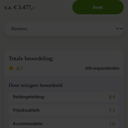
v.a. € 3.477,-
Boek
Totale beoordeling:
8,1
309
respondenten
Door reizigers beoordeeld
8,4
Reisbegeleiding:
7,3
Prijs/kwaliteit:
7,6
Accommodatie: