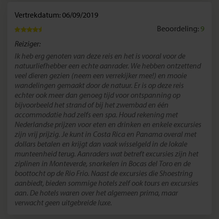
Vertrekdatum: 06/09/2019
Beoordeling:
9
Reiziger:
Ik heb erg genoten van deze reis en het is vooral voor de
natuurliefhebber een echte aanrader. We hebben ontzettend
veel dieren gezien (neem een verrekijker mee!) en mooie
wandelingen gemaakt door de natuur. Er is op deze reis
echter ook meer dan genoeg tijd voor ontspanning op
bijvoorbeeld het strand of bij het zwembad en één
accommodatie had zelfs een spa. Houd rekening met
Nederlandse prijzen voor eten en drinken en enkele excursies
zijn vrij prijzig. Je kunt in Costa Rica en Panama overal met
dollars betalen en krijgt dan vaak wisselgeld in de lokale
munteenheid terug. Aanraders wat betreft excursies zijn het
ziplinen in Monteverde, snorkelen in Bocas del Toro en de
boottocht op de Rio Frio. Naast de excursies die Shoestring
aanbiedt, bieden sommige hotels zelf ook tours en excursies
aan. De hotels waren over het algemeen prima, maar
verwacht geen uitgebreide luxe.