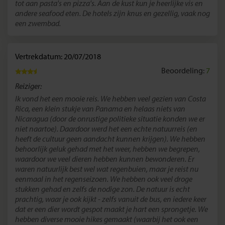
tot aan pasta's en pizza's. Aan de kust kun je heerlijke vis en
andere seafood eten. De hotels zijn knus en gezellig, vaak nog
een zwembad.
Vertrekdatum: 20/07/2018
Beoordeling:
7
Reiziger:
Ik vond het een mooie reis. We hebben veel gezien van Costa
Rica, een klein stukje van Panama en helaas niets van
Nicaragua (door de onrustige politieke situatie konden we er
niet naartoe). Daardoor werd het een echte natuurreis (en
heeft de cultuur geen aandacht kunnen krijgen). We hebben
behoorlijk geluk gehad met het weer, hebben we begrepen,
waardoor we veel dieren hebben kunnen bewonderen. Er
waren natuurlijk best wel wat regenbuien, maar je reist nu
eenmaal in het regenseizoen. We hebben ook veel droge
stukken gehad en zelfs de nodige zon. De natuur is echt
prachtig, waar je ook kijkt - zelfs vanuit de bus, en iedere keer
dat er een dier wordt gespot maakt je hart een sprongetje. We
hebben diverse mooie hikes gemaakt (waarbij het ook een