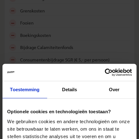
grenskosten
fooien
boekingskosten
bijdrage Calamiteitenfonds
consumentenbijdrage SGR (€ 5,- per persoon)
reis- en annuleringsverzekering
Toestemming
Details
Over
Reizen: de feiten op een rij
We kunnen ons voorstellen dat je nog vragen hebt over hoe
Optionele cookies en technologieën toestaan?
wij onze reizen organiseren. Daarom hebben wij voor de
We gebruiken cookies en andere technologieën om onze
belangrijkste onderwerpen een speciale pagina
samengesteld met daarop de antwoorden op de meest
site betrouwbaar te laten werken, om ons in staat te
gestelde vragen.
stellen statistische analyses uit te voeren en om u