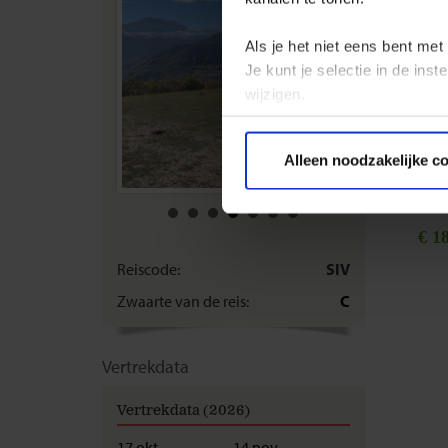
om je ee
excursie
Als je het niet eens bent met
Je kunt je selectie in de in
Alle pri
wijzigen.
excursie
Privacy beleid
Alleen noodzakelijke c
€ 18
Reiscode:
SIV
Zwaarte van de reis:
C
Vertrekdata
Vertrekdata (2026)
17 okt
14 nov