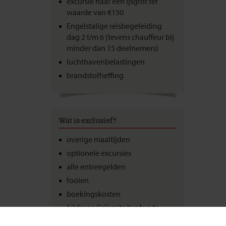
excursie naar een ijsgrot ter
waarde van €150
Engelstalige reisbegeleiding
dag 2 t/m 6 (tevens chauffeur bij
minder dan 15 deelnemers)
luchthavenbelastingen
brandstofheffing
Wat is exclusief?
overige maaltijden
optionele excursies
alle entreegelden
fooien
boekingskosten
bijdrage Calamiteitenfonds
consumentenbijdrage SGR (€ 5,-