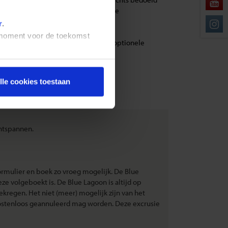
eren, zijn deze niet opgenomen in de
r
.
t moment voor de toekomst
cursies in de lokale munteenheid. De optionele
lle cookies toestaan
ntspannen.
formulier en boek zo vroeg mogelijk. De Blue
deze volgeboekt is. De Blue Lagoon is altijd op
gekregen. Het niet (meer) mogelijk zijn van het
 kostenloos geannuleerd mag worden. Deze excrusie