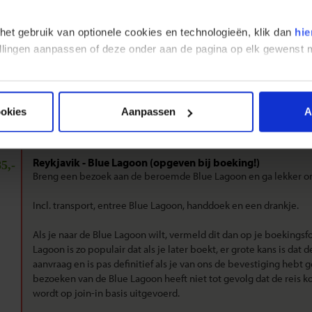
n indicatie van de kosten te geven. Omdat de entreegelden vaak verand
prijs (tenzij expliciet vermeld).
 het gebruik van optionele cookies en technologieën, klik dan
hie
stellingen aanpassen of deze onder aan de pagina op elk gewens
jzen van de excursies zijn genoemd in euro's. Ter plekke betaal je de ex
s zijn onder voorbehoud van beschikbaarheid.
ookies
Aanpassen
A
Reykjavik - Blue Lagoon (opgeven bij boeking!)
5,-
Breng een bezoek aan de beroemde Blue Lagoon en ga lekker o
Incl. transport, entree Blue Lagoon, handdoek en een drankje.
Als je naar de Blue Lagoon wilt, vermeld dit dan op je boekings
Lagoon is zo populair dat als je later boekt, er grote kans is dat 
aanvraag en is pas definitief als je van ons de bevestiging hebt 
bezoeken van de Blue Lagoon heeft niet tot gevolg dat de reis
wordt op join-in basis uitgevoerd.