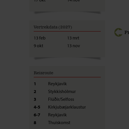
Vertrekdata (2027)
P
13 feb
13 mrt
9 okt
13 nov
Reisroute
1
Reykjavik
2
Stykkishólmur
3
Flúðir/Selfoss
4-5
Kirkjubæjarklaustur
6-7
Reykjavik
8
Thuiskomst