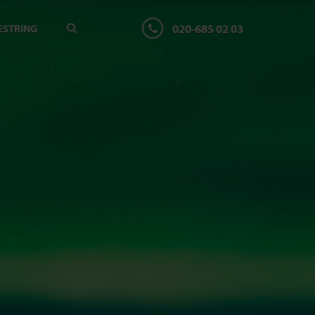
020-685 02 03
ESTRING