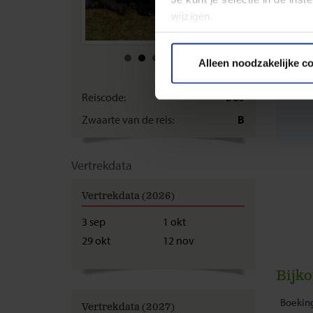
wijzigen.
Privacy beleid
Alleen noodzakelijke c
Reiscode:
SOJ
Zwaarte van de reis:
B
Vertrekdata
Vertrekdata (2026)
3 sep
1 okt
29 okt
12 nov
Bijk
Boeking
Vertrekdata (2027)