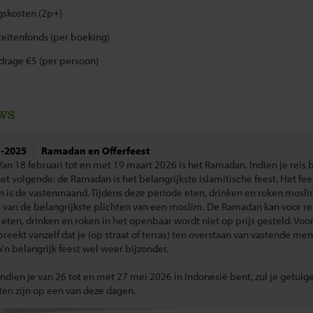
gskosten (2p+)
eitenfonds (per boeking)
drage €5 (per persoon)
ws
1-2025
Ramadan en Offerfeest
Van 18 februari tot en met 19 maart 2026 is het Ramadan. Indien je reis
et volgende: de Ramadan is het belangrijkste islamitische feest. Het fe
en is de vastenmaand. Tijdens deze periode eten, drinken en roken mos
n van de belangrijkste plichten van een moslim. De Ramadan kan voor rei
; eten, drinken en roken in het openbaar wordt niet op prijs gesteld. Vo
preekt vanzelf dat je (op straat of terras) ten overstaan van vastende m
o'n belangrijk feest wel weer bijzonder.
Indien je van 26 tot en met 27 mei 2026 in Indonesië bent, zul je getuig
ten zijn op een van deze dagen.