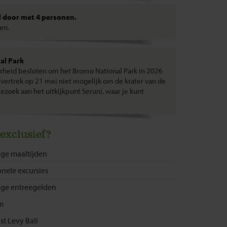
 door met 4 personen.
nen.
al Park
heid besloten om het Bromo National Park in 2026
t vertrek op 21 mei niet mogelijk om de krater van de
ezoek aan het uitkijkpunt Seruni, waar je kunt
 exclusief?
ige maaltijden
onele excursies
ige entreegelden
m
st Levy Bali