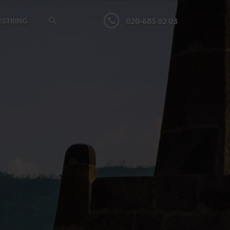
020-685 02 03
ESTRING