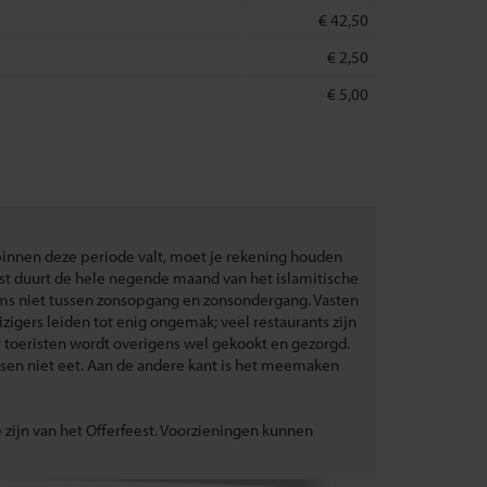
€ 42,50
€ 2,50
€ 5,00
 binnen deze periode valt, moet je rekening houden
est duurt de hele negende maand van het islamitische
lims niet tussen zonsopgang en zonsondergang. Vasten
zigers leiden tot enig ongemak; veel restaurants zijn
or toeristen wordt overigens wel gekookt en gezorgd.
ensen niet eet. Aan de andere kant is het meemaken
e zijn van het Offerfeest. Voorzieningen kunnen