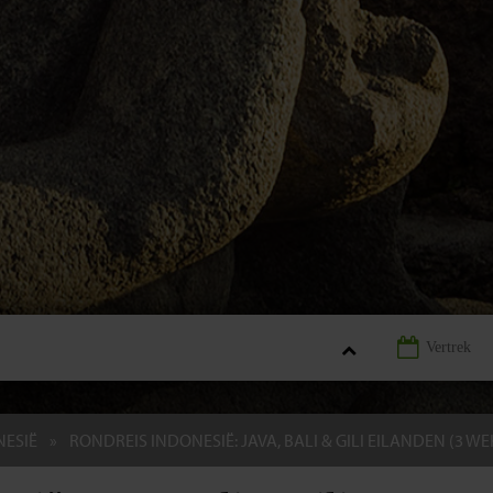
NESIË
RONDREIS INDONESIË: JAVA, BALI & GILI EILANDEN (3 W