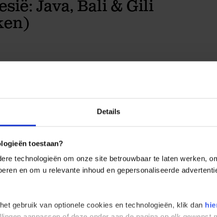
ië: Java, Bali & Gili
ken)
ZEN
PRAKTISCH
EXCURSIES
ACCOMMODATIES
INSPIRA
sreis voor de single- en soloreiziger
Details
r vind je een overzicht met de reisdata en prijzen van deze Rondreis Indo
ale vertrekdatum en vraag jouw reis aan.
ologieën toestaan?
re technologieën om onze site betrouwbaar te laten werken, om 
twoorden op de meest gestelde vragen over ons beleid rondom vluchten
 voeren en om u relevante inhoud en gepersonaliseerde advertenti
ze vluchtmodule vind je
hier
.
 het gebruik van optionele cookies en technologieën, klik dan
hie
stellingen aanpassen of deze onder aan de pagina op elk gewens