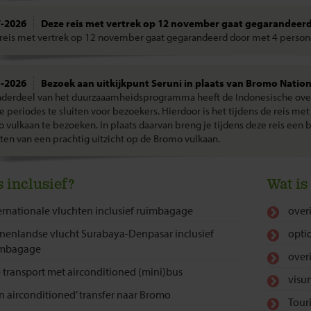
7-2026
Deze reis met vertrek op 12 november gaat gegarandeerd
reis met vertrek op 12 november gaat gegarandeerd door met 4 perso
1-2026
Bezoek aan uitkijkpunt Seruni in plaats van Bromo Nation
nderdeel van het duurzaaamheidsprogramma heeft de Indonesische over
e periodes te sluiten voor bezoekers. Hierdoor is het tijdens de reis me
 vulkaan te bezoeken. In plaats daarvan breng je tijdens deze reis een b
ten van een prachtig uitzicht op de Bromo vulkaan.
s inclusief?
Wat is
ernationale vluchten inclusief ruimbagage
over
nenlandse vlucht Surabaya-Denpasar inclusief
opti
imbagage
over
e transport met airconditioned (mini)bus
visu
n airconditioned’ transfer naar Bromo
Touri