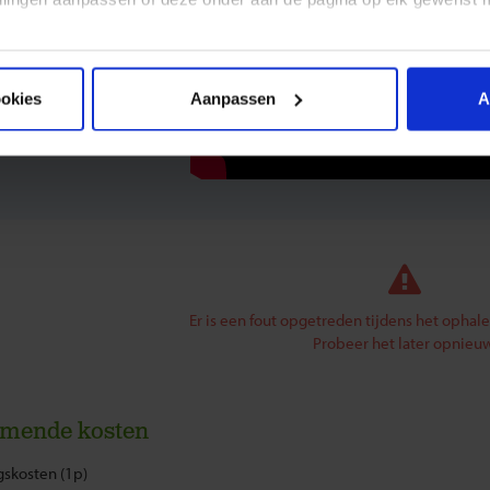
ookies
Aanpassen
A
Er is een fout opgetreden tijdens het ophal
Probeer het later opnieuw
omende kosten
skosten (1p)