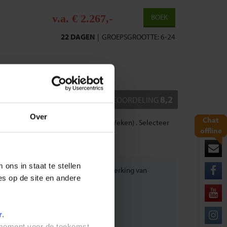
v.a. € 2.267,-
BOEK
22 DAGEN
|
GROEPSGROOTTE: 6-24
TIE
REVIEWS
FAQ
8,2
BEOORDELING
Over
Chat
nesië: Java, Bali & Gili Eilanden (3 Weken) . Selecteer
offline
ons in staat te stellen
 plus een heldere uitleg over de werking van
es op de site en andere
r
.
t moment voor de toekomst