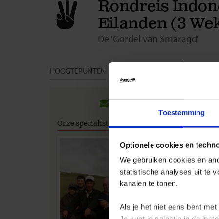
Rondreis Indones
Eilanden (3 We
De 'Gordel van Smaragd'
HOOGTEPUNTEN
DAG TOT DAG
DATA & PRIJ
Groep
Toestemming
Hieronde
Onze specialisten
jouw ide
Optionele cookies en techn
We gebruiken cookies en ande
An
statistische analyses uit te
on
kanalen te tonen.
Als je het niet eens bent met
Je kunt je selectie in de in