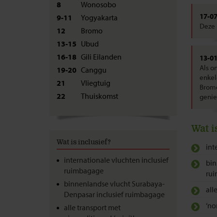
8
Wonosobo
17-0
9-11
Yogyakarta
Deze 
12
Bromo
13-15
Ubud
16-18
Gili Eilanden
13-0
Als o
19-20
Canggu
enkel
21
Vliegtuig
Bromo
22
Thuiskomst
genie
Wat i
Wat is inclusief?
int
internationale vluchten inclusief
bin
ruimbagage
ru
binnenlandse vlucht Surabaya-
all
Denpasar inclusief ruimbagage
‘no
alle transport met