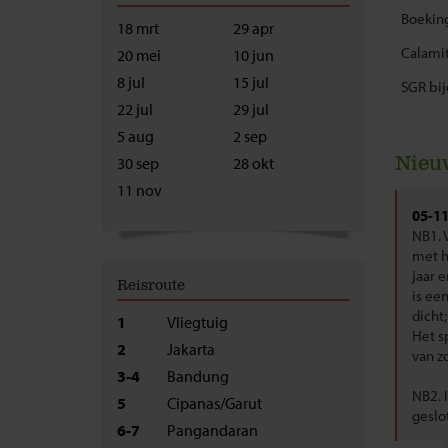
Boekin
18 mrt
29 apr
Calamit
20 mei
10 jun
8 jul
15 jul
SGR bij
22 jul
29 jul
5 aug
2 sep
Nieu
30 sep
28 okt
11 nov
05-1
NB1. 
met h
jaar 
Reisroute
is ee
dicht
1
Vliegtuig
Het s
2
Jakarta
van z
3-4
Bandung
NB2. 
5
Cipanas/Garut
geslo
6-7
Pangandaran