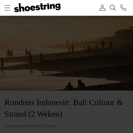
Rondreis Indonesië: Bali Cultuur &
Strand (2 Weken)
groepsgrootte: 6-24
15 dagen