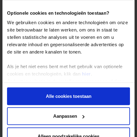
en cultuur. Wat kun jij doen?
Optionele cookies en technologieën toestaan?
We gebruiken cookies en andere technologieën om onze
site betrouwbaar te laten werken, om ons in staat te
stellen statistische analyses uit te voeren en om u
relevante inhoud en gepersonaliseerde advertenties op
de site en andere kanalen te tonen.
Als je het niet eens bent met het gebruik van optionele
cookies en technologieën, klik dan
hier
.
Je kunt je selectie in de instellingen aanpassen of deze
onder aan de pagina op elk gewenst moment voor de
toekomst wijzigen.
Alle cookies toestaan
Privacy beleid
Aanpassen
* Shoestring en duurzaamheid
Alleen noodzakelijke cookies