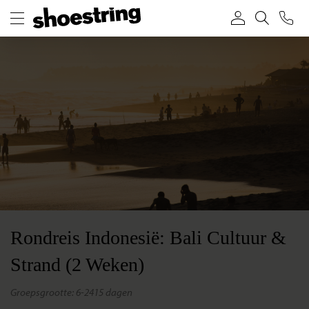
Rondreis Indonesië: Bali Cultuur &
Strand (2 Weken)
groepsgrootte: 6-24
15 dagen