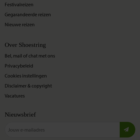
meegenomen. Neem wel een eigen fles mineraal water
Festivalreizen
mee, dat je onderweg kunt laten bijvullen zodat je altijd
Gegarandeerde reizen
water bij de hand hebt.
Nieuwe reizen
Voor het programma van de Gunung Rinjanitrekking, zie
Over Shoestring
het tabblad 'Excursies'. Je kunt hier ook lezen wat wel en
niet inbegrepen is bij de trekking.
Bel, mail of chat met ons
Privacybeleid
NB: Wanneer je de optionele trekking boekt, maak je geen
Cookies instellingen
gebruik van het standaardprogramma. Uiteraard zijn deze
kosten al met de prijs van de optionele trekking
Disclaimer & copyright
verrekend. Het lopen van de trekking betekent ook dat je
Vacatures
minder vrije tijd op Lombok te besteden hebt.
Nieuwsbrief