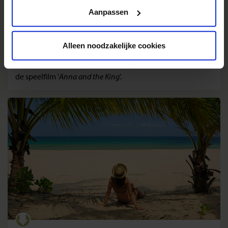
Privacy beleid
Aanpassen
Khoo Kongsi
Alleen noodzakelijke cookies
op Penang is gedecoreerd met exotische beelden,
lampions en schilderingen. Het fungeerde als locatie voor
de speelfilm '
Anna and the King
'.