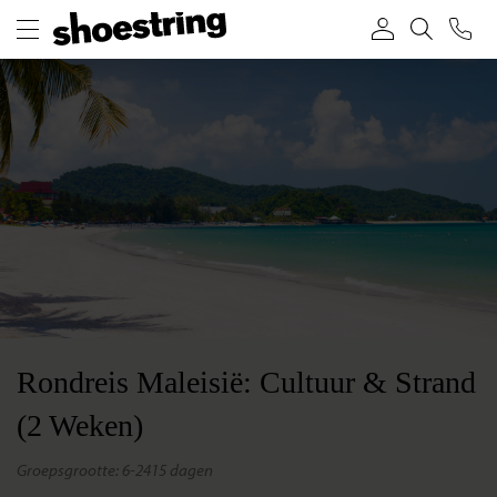
Rondreis Maleisië: Cultuur & Strand
(2 Weken)
groepsgrootte: 6-24
15 dagen