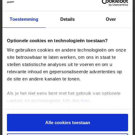
Toestemming
Details
Over
Cameron Highlands
Optionele cookies en technologieën toestaan?
is een weelderig begroeid berggebied met
We gebruiken cookies en andere technologieën om onze
wandelmogelijkheden naar watervallen, theeplantages
site betrouwbaar te laten werken, om ons in staat te
en schitterende vergezichten.
stellen statistische analyses uit te voeren en om u
relevante inhoud en gepersonaliseerde advertenties op
de site en andere kanalen te tonen.
Als je het niet eens bent met het gebruik van optionele
cookies en technologieën, klik dan
hier
.
Je kunt je selectie in de instellingen aanpassen of deze
onder aan de pagina op elk gewenst moment voor de
toekomst wijzigen.
Alle cookies toestaan