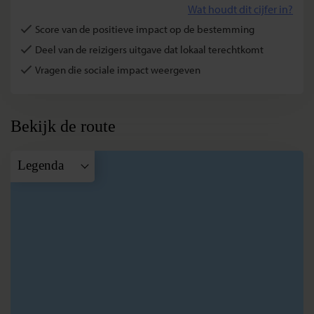
Wat houdt dit cijfer in?
Score van de positieve impact op de bestemming
Deel van de reizigers uitgave dat lokaal terechtkomt
Vragen die sociale impact weergeven
Bekijk de route
Legenda
A
Kuala
Lumpur
B
Taman
Negara
C
Cameron
Highlands
D
Penang