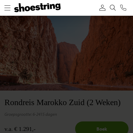
Rondreis Marokko Zuid (2 Weken)
groepsgrootte: 6-24
15 dagen
v.a. € 1.291,-
Boek