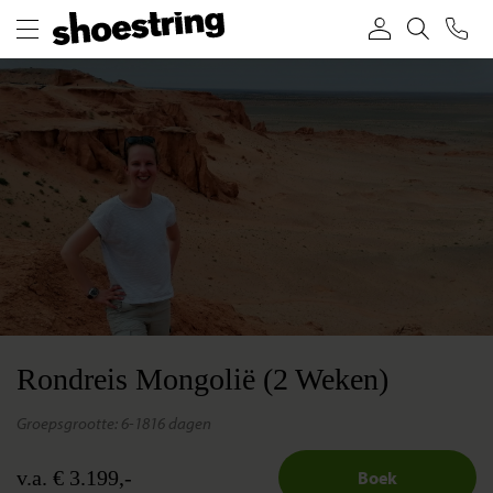
Rondreis Mongolië (2 Weken)
groepsgrootte: 6-18
16 dagen
v.a. € 3.199,-
Boek