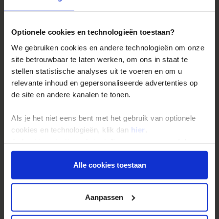
Optionele cookies en technologieën toestaan?
We gebruiken cookies en andere technologieën om onze
site betrouwbaar te laten werken, om ons in staat te
stellen statistische analyses uit te voeren en om u
relevante inhoud en gepersonaliseerde advertenties op
de site en andere kanalen te tonen.
Bekijk film
Als je het niet eens bent met het gebruik van optionele
cookies en technologieën, klik dan
hier
.
Je kunt je selectie in de instellingen aanpassen of deze
onder aan de pagina op elk gewenst moment voor de
Accommodaties
Reviews
toekomst wijzigen.
Alle cookies toestaan
Privacy beleid
Aanpassen
Reizen met Shoestring