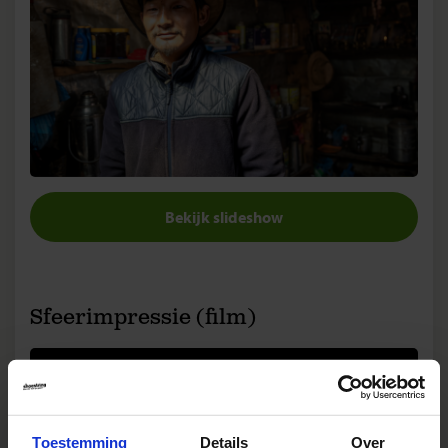
Bekijk slideshow
Sfeerimpressie (film)
Toestemming
Details
Over