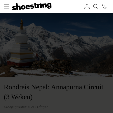
Rondreis Nepal: Annapurna Circuit
(3 Weken)
groepsgrootte: 4-24
23 dagen