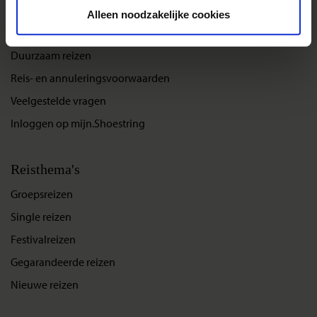
De belangrijkste info op een rij
Alleen noodzakelijke cookies
Bestemmingen
Duurzaam reizen
Reis- en annuleringsvoorwaarden
Veelgestelde vragen
Inloggen op mijn.Shoestring
Reisthema's
Groepsreizen
Single reizen
Festivalreizen
Gegarandeerde reizen
Nieuwe reizen