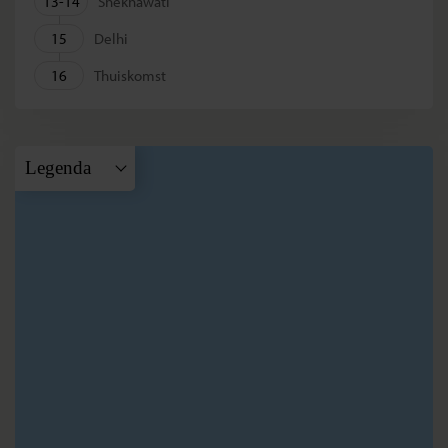
13-14
Shekhawati
15
Delhi
16
Thuiskomst
Legenda
A
Delhi
B
Agra
C
Jaipur
D
Pachewar
E
Pushkar
F
Udaipur
G
Jodhpur
H
Bikaner