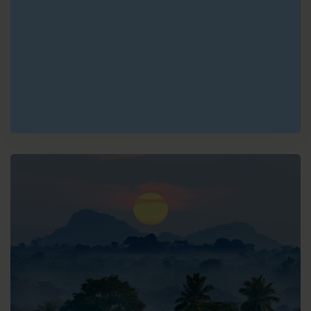
F
Udaipur
G
Jodhpur
H
Bikaner
I
Shekawati
J
Delhi