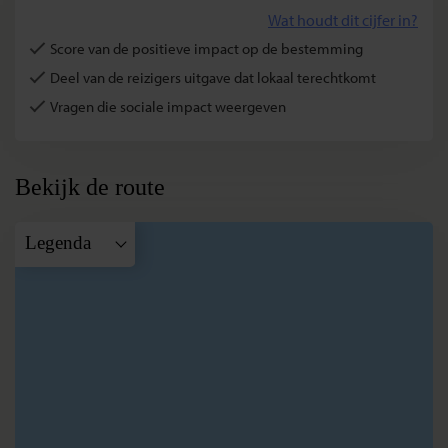
Wat houdt dit cijfer in?
Score van de positieve impact op de bestemming
Deel van de reizigers uitgave dat lokaal terechtkomt
Vragen die sociale impact weergeven
Bekijk de route
Legenda
A
Delhi
B
Agra
C
Jaipur
D
Pachewar
E
Pushkar