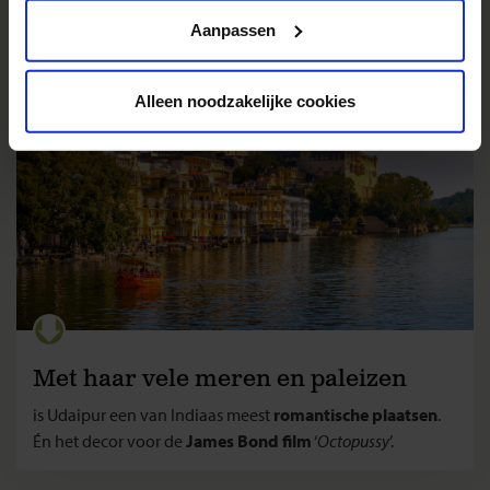
Privacy beleid
makkelijk contact met de vele
sadhoe’s en pelgrims
.
Aanpassen
Alleen noodzakelijke cookies
Met haar vele meren en paleizen
is Udaipur een van Indiaas meest
romantische plaatsen
.
Én het decor voor de
James Bond film
‘
Octopussy
’.