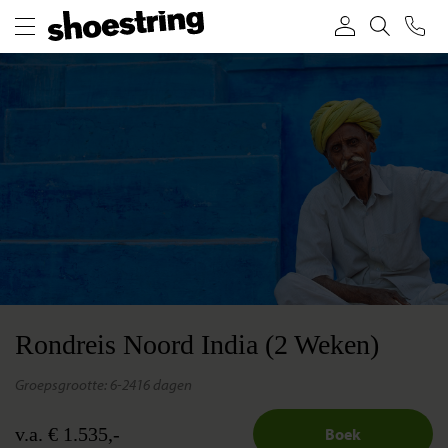
Rondreis Noord India (2 Weken)
groepsgrootte: 6-24
16 dagen
v.a. € 1.535,-
Boek