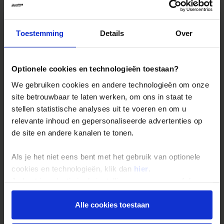
rijst het enorme
Meherangarh Fort
. Het is lekker slenteren
over de markten; imponerend met al die
kleuren en
geuren
.
Toestemming
Details
Over
Optionele cookies en technologieën toestaan?
We gebruiken cookies en andere technologieën om onze
site betrouwbaar te laten werken, om ons in staat te
stellen statistische analyses uit te voeren en om u
relevante inhoud en gepersonaliseerde advertenties op
de site en andere kanalen te tonen.
Als je het niet eens bent met het gebruik van optionele
cookies en technologieën, klik dan
hier
.
Je kunt je selectie in de instellingen aanpassen of deze
Het woestijnstadje Pushkar
onder aan de pagina op elk gewenst moment voor de
toekomst wijzigen.
Alle cookies toestaan
is een
schilderachtig bedevaartsoord
om een heilig meer.
Je maakt hier tijdens je rondreis door Noord-India