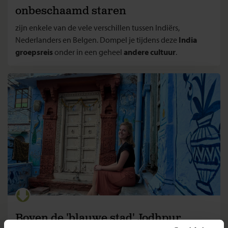
onbeschaamd staren
zijn enkele van de vele verschillen tussen Indiërs,
Nederlanders en Belgen. Dompel je tijdens deze
India
groepsreis
onder in een geheel
andere cultuur
.
Boven de 'blauwe stad' Jodhpur