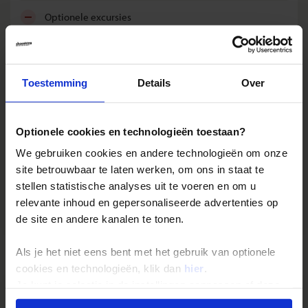
optionele excursies
entreegelden
fooien
Toestemming
Details
Over
toeristenbelasting
boekingskosten
Optionele cookies en technologieën toestaan?
bijdrage Calamiteitenfonds
We gebruiken cookies en andere technologieën om onze
site betrouwbaar te laten werken, om ons in staat te
consumentenbijdrage SGR (€ 5,- per persoon)
stellen statistische analyses uit te voeren en om u
relevante inhoud en gepersonaliseerde advertenties op
reis- en annuleringsverzekering
de site en andere kanalen te tonen.
Reizen: de feiten op een rij
Als je het niet eens bent met het gebruik van optionele
cookies en technologieën, klik dan
hier
.
Je kunt je selectie in de instellingen aanpassen of deze
We kunnen ons voorstellen dat je nog vragen hebt over hoe
onder aan de pagina op elk gewenst moment voor de
wij onze reizen organiseren. Daarom hebben wij voor de