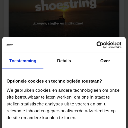
Toestemming
Details
Over
Bekijk film
Optionele cookies en technologieën toestaan?
Accommodaties
Reviews
We gebruiken cookies en andere technologieën om onze
site betrouwbaar te laten werken, om ons in staat te
stellen statistische analyses uit te voeren en om u
relevante inhoud en gepersonaliseerde advertenties op
de site en andere kanalen te tonen.
Reizen met Shoestring