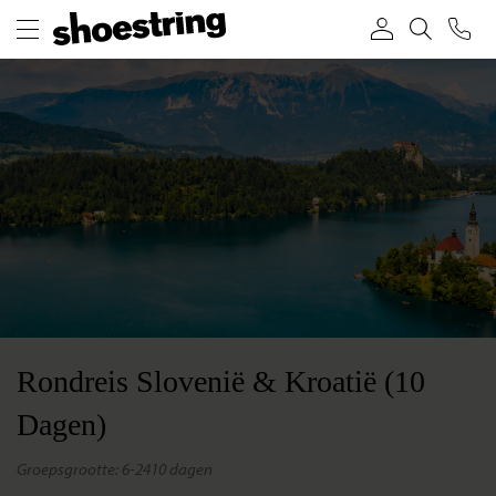
Rondreis Slovenië & Kroatië (10
Dagen)
groepsgrootte: 6-24
10 dagen