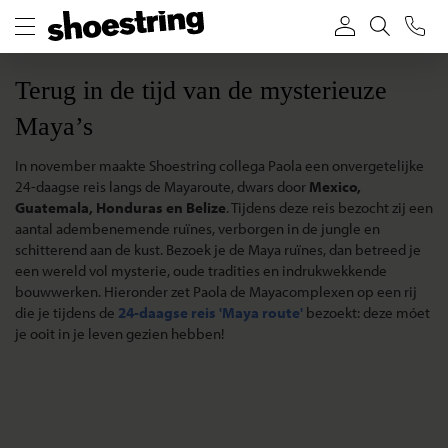
Terug in de tijd van de mysterieuze
Maya’s
In november maakte Shoestring collega Paola een onvergetelijke
24-daagse reis langs de Mayaroute, dwars door
Mexico,
Guatemala, Honduras en Belize
. Tijdens deze reis bezocht zij een
aantal adembenemende ruïnes, verborgen in de jungle en
schitterend aan de kust. Bezoek je de Maya ruïnes, dan betreed je
een wereld vol mysterie, oude tradities en indrukwekkende
bouwwerken. Hieronder zet Paola de Mayacomplexen op een rij
die je tijdens de
24-daagse reis 'Maya route'
bezoekt: deze móet
je ooit in je leven gezien hebben!