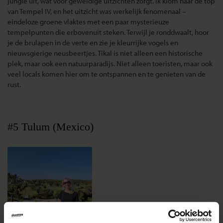
jungle uit, wat voor geweldige uitzichten zorgt. Ik klom naar de top
van Tempel IV, en het uitzicht was werkelijk fenomenaal –
eindeloze groene vlaktes met een paar mysterieuze
tempelpunten die erbovenuit steken. Terwijl je ronddwaalt, hoor
je de brulapen in de verte en zie je kleurrijke vogels en
nieuwsgierige neusbeertjes. Tikal is niet alleen een historische
plek, maar ook een natuurparadijs. Niet alleen toeristen, maar ook
veel locals komen hier om te ontspannen en te genieten van de
rust.
#5 Tulum (Mexico)