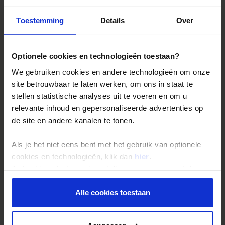
Toestemming
Details
Over
Nog een voorbeeld van een Mayasite met een adembenemende
locatie zijn de Maya-tempels van Tulum. In tegenstelling tot
andere historische ruïnes liggen deze tempels prachtig op een klif
met uitzicht op de helderblauwe Caraïbische Zee. Terwijl de zon
Optionele cookies en technologieën toestaan?
ondergaat, kleurt het water goud en lijkt het alsof je in een film zit.
We gebruiken cookies en andere technologieën om onze
Het complex zelf is kleiner dan bijvoorbeeld Chichén Itzá of Tikal,
site betrouwbaar te laten werken, om ons in staat te
maar de spectaculaire locatie maakt het een bezoek meer dan
stellen statistische analyses uit te voeren en om u
waard!
relevante inhoud en gepersonaliseerde advertenties op
de site en andere kanalen te tonen.
Mijn persoonlijke favoriet: Palenque
Als je het niet eens bent met het gebruik van optionele
cookies en technologieën, klik dan
hier
.
Je kunt je selectie in de instellingen aanpassen of deze
onder aan de pagina op elk gewenst moment voor de
toekomst wijzigen.
Alle cookies toestaan
Privacy beleid