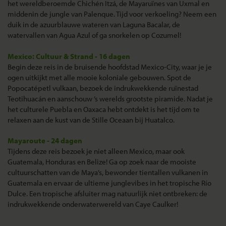
het wereldberoemde Chichén Itzá, de Mayaruïnes van Uxmal en
middenin de jungle van Palenque. Tijd voor verkoeling? Neem een
duik in de azuurblauwe wateren van Laguna Bacalar, de
watervallen van Agua Azul of ga snorkelen op Cozumel!
Mexico: Cultuur & Strand - 16 dagen
Begin deze reis in de bruisende hoofdstad Mexico-City, waar je je
ogen uitkijkt met alle mooie koloniale gebouwen. Spot de
Popocatépetl vulkaan, bezoek de indrukwekkende ruïnestad
Teotihuacán en aanschouw ’s werelds grootste piramide. Nadat je
het culturele Puebla en Oaxaca hebt ontdekt is het tijd om te
relaxen aan de kust van de Stille Oceaan bij Huatalco.
Mayaroute - 24 dagen
Tijdens deze reis bezoek je niet alleen Mexico, maar ook
Guatemala, Honduras en Belize! Ga op zoek naar de mooiste
cultuurschatten van de Maya’s, bewonder tientallen vulkanen in
Guatemala en ervaar de ultieme junglevibes in het tropische Río
Dulce. Een tropische afsluiter mag natuurlijk niet ontbreken: de
indrukwekkende onderwaterwereld van Caye Caulker!