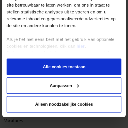
site betrouwbaar te laten werken, om ons in staat te
Reisthema's
stellen statistische analyses uit te voeren en om u
Groepsreizen
relevante inhoud en gepersonaliseerde advertenties op
de site en andere kanalen te tonen.
Single reizen
Festivalreizen
Als je het niet eens bent met het gebruik van optionele
Gegarandeerde reizen
cookies en technologieën, klik dan
hier
.
Je kunt je selectie in de instellingen aanpassen of deze
Nieuwe reizen
onder aan de pagina op elk gewenst moment voor de
toekomst wijzigen.
Alle cookies toestaan
Over Shoestring
Privacy beleid
Bel, mail of chat met ons
Aanpassen
Privacybeleid
Cookies instellingen
Alleen noodzakelijke cookies
Disclaimer & copyright
Vacatures