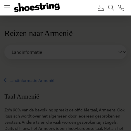
Reizen naar Armenië
Landinformatie Armenië
Taal Armenië
Zo’n 96% van de bevolking spreekt de officiële taal, Armeens. Ook
Russisch wordt over het algemeen door iedereen gesproken en
verstaan. Andere talen die vaak worden gesproken zijn Engels,
Duits of Frans. Het Armeens is een Indo-Europese taal. Net als het