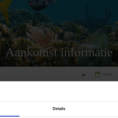
Aankomst informatie
E
LANDINFORMATIE BELIZE
AANKOMST INFORMATIE BELIZ
Details
REIZEN
AANBIEDING
LANDINFORMATIE