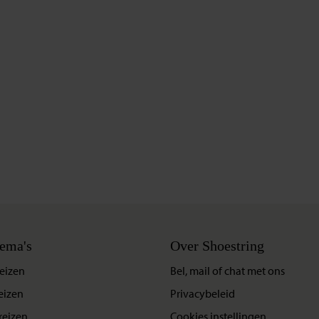
ema's
Over Shoestring
eizen
Bel, mail of chat met ons
eizen
Privacybeleid
reizen
Cookies instellingen