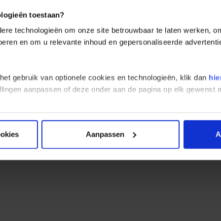
omst informatie Belize
ologieën toestaan?
re technologieën om onze site betrouwbaar te laten werken, om 
erste dagen in Belize rustig aan. Neem de tijd om te acclimatiseren
 voeren en om u relevante inhoud en gepersonaliseerde advertenti
jk ingrijpend zijn. Laat het rustig op je inwerken en welkom in Beliz
 het gebruik van optionele cookies en technologieën, klik dan
hie
stellingen aanpassen of deze onder aan de pagina op elk gewens
ookies
Aanpassen
A