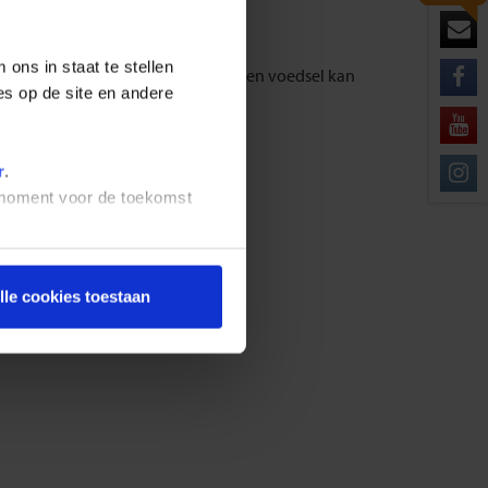
ons in staat te stellen
. De overgang van klimaat, cultuur en voedsel kan
es op de site en andere
e!
r
.
t moment voor de toekomst
lle cookies toestaan