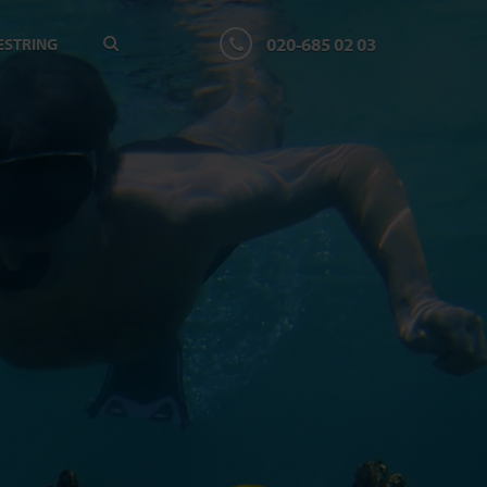
020-685 02 03
ESTRING