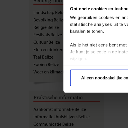
Achtergrond informatie
Aank
Optionele cookies en techn
Landschap Belize
We gebruiken cookies en ande
Bevolking Belize
Doe de e
statistische analyses uit te
behoorli
Religie Belize
kanalen te tonen.
Festivals Belize
Cultuur Belize
Als je het niet eens bent met
Eten en drinken Belize
Je kunt je selectie in de in
Taal Belize
wijzigen.
Fooien Belize
Weer en klimaat Belize
Privacy beleid
Alleen noodzakelijke c
Praktische informatie
Aankomst informatie Belize
Informatie thuisblijvers Belize
Communicatie Belize