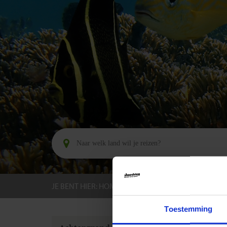
JE BENT HIER:
HOME
BESTEMMINGEN
BELIZ
Toestemming
GROEPS