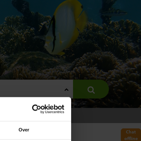
E
Over
Chat
offline