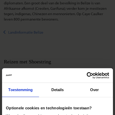
diplomaten. Een groot deel van de bevolking in Belize is van
Afrikaanse afkomst (Creolen, Garífuna); verder kom je mestiezen
tegen, indígenas, Chinezen en mennonieten. Op Caye Caulker
leven 800 permanente bewoners.
Landinformatie Belize
Reizen met Shoestring
De belangrijkste info op een rij
Bestemmingen
Duurzaam reizen
Toestemming
Details
Over
Reis- en annuleringsvoorwaarden
Veelgestelde vragen
Optionele cookies en technologieën toestaan?
Inloggen op mijn.Shoestring