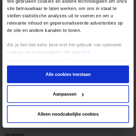
We gebruiken cookies en andere technologieën om onze
site betrouwbaar te laten werken, om ons in staat te
Reisthema's
stellen statistische analyses uit te voeren en om u
relevante inhoud en gepersonaliseerde advertenties op
Groepsreizen
de site en andere kanalen te tonen.
Single reizen
Als je het niet eens bent met het gebruik van optionele
Festivalreizen
cookies en technologieën, klik dan
hier
.
Gegarandeerde reizen
Je kunt je selectie in de instellingen aanpassen of deze
Nieuwe reizen
onder aan de pagina op elk gewenst moment voor de
toekomst wijzigen.
Alle cookies toestaan
Over Shoestring
Privacy beleid
Aanpassen
Bel, mail of chat met ons
Privacybeleid
Alleen noodzakelijke cookies
Cookies instellingen
Disclaimer & copyright
Vacatures