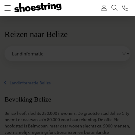
Reizen naar Belize
Landinformatie Belize
Bevolking Belize
Belize heeft slechts 250.000 inwoners. De grootste stad Belize City
neemt er daarvan zo'n 80.000 voor haar rekening. De officiële
hoofdstad is Belmopan, maar daar wonen slechts ca. 5000 mensen,
voornamelijk regeringsfunctionarissen en buitenlandse