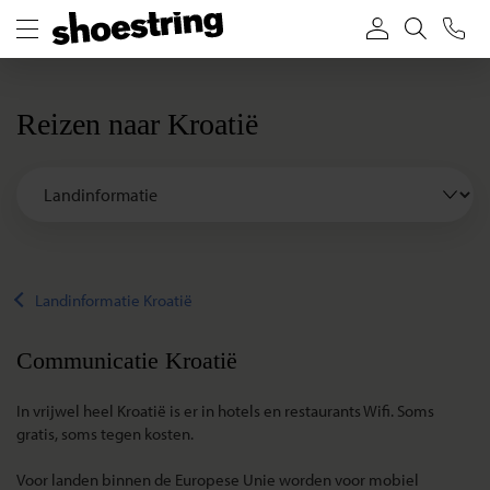
Reizen naar Kroatië
Landinformatie Kroatië
Communicatie Kroatië
In vrijwel heel Kroatië is er in hotels en restaurants Wifi. Soms
gratis, soms tegen kosten.
Voor landen binnen de Europese Unie worden voor mobiel