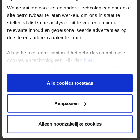
We gebruiken cookies en andere technologieën om onze
Inloggen op mijn.Shoestring
site betrouwbaar te laten werken, om ons in staat te
stellen statistische analyses uit te voeren en om u
Reisthema's
relevante inhoud en gepersonaliseerde advertenties op
de site en andere kanalen te tonen.
Groepsreizen
Single reizen
Als je het niet eens bent met het gebruik van optionele
Festivalreizen
cookies en technologieën, klik dan
hier
.
Je kunt je selectie in de instellingen aanpassen of deze
Gegarandeerde reizen
onder aan de pagina op elk gewenst moment voor de
Nieuwe reizen
toekomst wijzigen.
Alle cookies toestaan
Privacy beleid
Over Shoestring
Aanpassen
Bel, mail of chat met ons
Privacybeleid
Alleen noodzakelijke cookies
Cookies instellingen