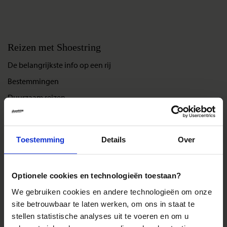
Reizen met Shoestring
De belangrijkste info op een rij
Bestemmingen
Duurzaam reizen
Reis- en annuleringsvoorwaarden
Veelgestelde vragen
Toestemming
Details
Over
Inloggen op mijn.Shoestring
Optionele cookies en technologieën toestaan?
Reisthema's
We gebruiken cookies en andere technologieën om onze
Groepsreizen
site betrouwbaar te laten werken, om ons in staat te
Single reizen
stellen statistische analyses uit te voeren en om u