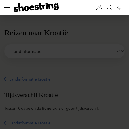
Reizen naar Kroatië
Landinformatie Kroatië
Tijdsverschil Kroatië
Tussen Kroatië en de Benelux is er geen tijdsverschil.
Landinformatie Kroatië