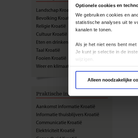
Land
Optionele cookies en techn
Landschap Kroatië
We gebruiken cookies en ande
Bevolking Kroatië
Doordat 
statistische analyses uit te
Adriatis
Religie Kroatië
kanalen te tonen.
In het n
Cultuur Kroatië
mooie w
Eten en drinken Kroatië
Als je het niet eens bent met
Taal Kroatië
Je kunt je selectie in de in
Fooien Kroatië
wijzigen.
Weer en klimaat Kroatië
Privacy beleid
Alleen noodzakelijke c
Praktische informatie
Aankomst informatie Kroatië
Informatie thuisblijvers Kroatië
Communicatie Kroatië
Elektriciteit Kroatië