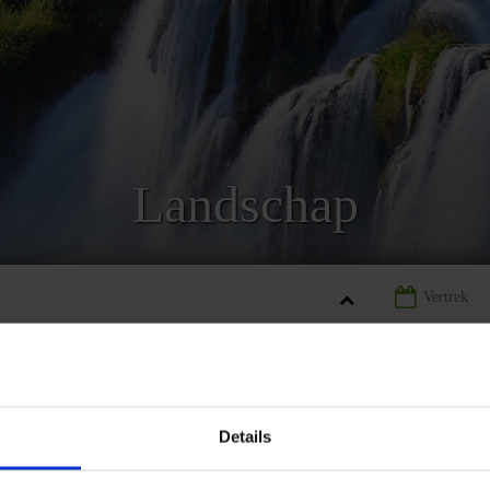
Landschap
IË
LANDINFORMATIE KROATIË
LANDSCHAP KROATIË
Details
REIZEN
LANDINFORMATIE