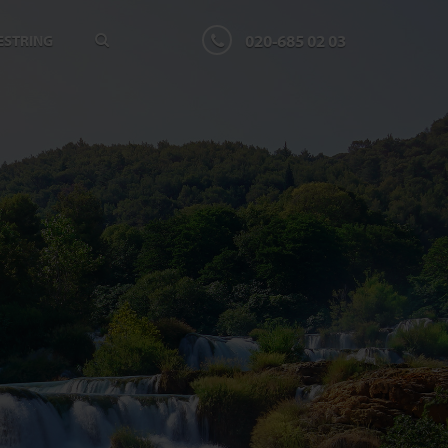
020-685 02 03
ESTRING