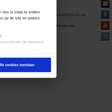
ons in staat te stellen
ste gedeelte van de oostkust van Kroatië ligt aan de
es op de site en andere
het landschap wat ruiger is. In de bergen zijn
r
.
t moment voor de toekomst
lle cookies toestaan