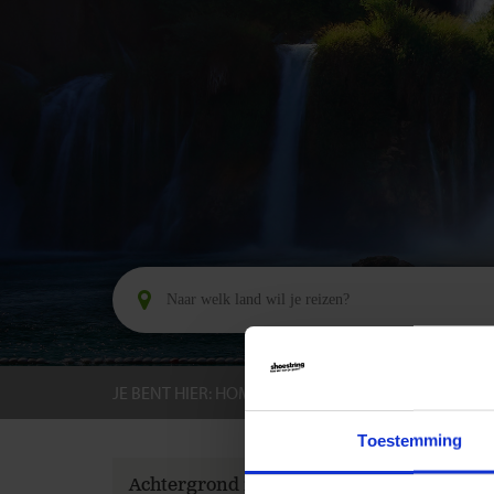
JE BENT HIER:
HOME
BESTEMMINGEN
KROAT
Toestemming
GROEPS
Achtergrond informatie