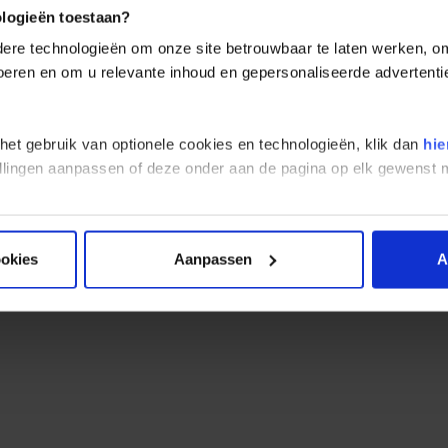
schap Kroatië
ologieën toestaan?
re technologieën om onze site betrouwbaar te laten werken, om 
Kroatië langgerekt is heeft het een gevarieerd landschap. Het groot
 voeren en om u relevante inhoud en gepersonaliseerde advertenti
che zee.
oorden is meer laagland en in het zuiden zijn meer bergen waardoor 
atervallen en meer in het binnenland zijn er prachtige bossen.
 het gebruik van optionele cookies en technologieën, klik dan
hie
stellingen aanpassen of deze onder aan de pagina op elk gewens
ookies
Aanpassen
A