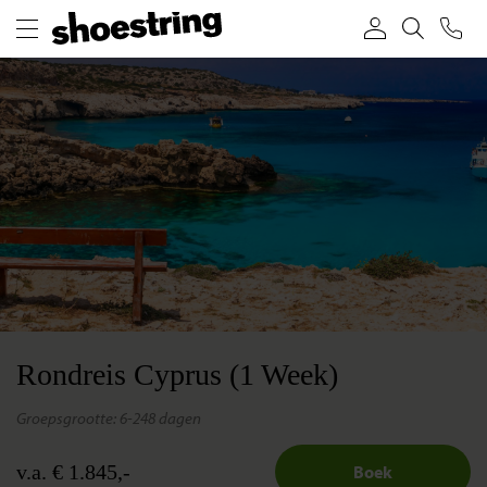
Rondreis Cyprus (1 Week)
groepsgrootte: 6-24
8 dagen
v.a. € 1.845,-
Boek