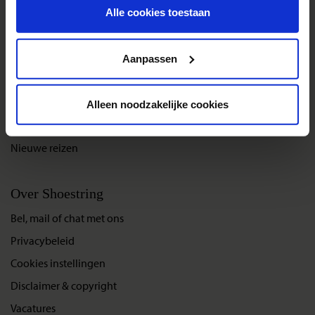
deelnemers. Aan de hand van de hoeveelheid deelnemers zal de
toekomst wijzigen.
Alle cookies toestaan
prijs afwijken
Reisthema's
Privacy beleid
Groepsreizen
Aanpassen
Single reizen
Festivalreizen
Alleen noodzakelijke cookies
Gegarandeerde reizen
Nieuwe reizen
Over Shoestring
Bel, mail of chat met ons
Privacybeleid
Cookies instellingen
Disclaimer & copyright
Vacatures