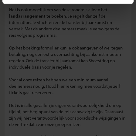
Het is ook mogelijk om van deze rondreis alleen het
landarrangement
te boeken. Je regelt dan zelf de
internationale vluchten en de transfer bij aankomst en
vertrek. Met de andere deelnemers maak je vervolgens de
reis volgens programma.
Op het boekingsformulier kun je ook aangeven of we, tegen
betaling, nog een extra overnachting bij aankomst moeten
regelen. Ook de transfer bij aankomst kan Shoestring op
individuele basis voor je regelen.
Voor al onze reizen hebben we een minimum aantal
deelnemers nodig. Houd hier rekening mee voordat je zelf
tickets gaat reserveren.
Het is in alle gevallen je eigen verantwoordelijkheid om op
tijd bij het beginpunt van de reis aanwezig te zijn. Daarnaast
zijn wij niet verantwoordelijk voor sporadische wijzigingen in
de vertrekdata van onze groepsreizen.