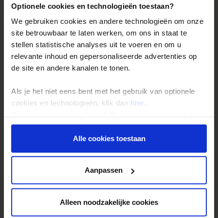
Reizen: de feiten op een rij
Optionele cookies en technologieën toestaan?
We gebruiken cookies en andere technologieën om onze
We kunnen ons voorstellen dat je nog vragen hebt over hoe
site betrouwbaar te laten werken, om ons in staat te
wij onze reizen organiseren. Daarom hebben wij voor de
stellen statistische analyses uit te voeren en om u
belangrijkste onderwerpen een speciale pagina
relevante inhoud en gepersonaliseerde advertenties op
samengesteld met daarop de antwoorden op de meest
de site en andere kanalen te tonen.
gestelde vragen.
Denk hierbij bijvoorbeeld aan vragen als:
Als je het niet eens bent met het gebruik van optionele
• Wanneer gaat mijn reis gegarandeerd door?
cookies en technologieën, klik dan
hier
.
• Hoe zit het met de betaling van mijn reis?
Je kunt je selectie in de instellingen aanpassen of deze
• Ik kan bij jullie mijn eigen vlucht kiezen. Hoe werkt dat?
onder aan de pagina op elk gewenst moment voor de
• Kan ik voor vertrek een specifieke stoel in het vliegtuig
toekomst wijzigen.
Alle cookies toestaan
reserveren?
• Hoeveel bagage kan ik meenemen?
Privacy beleid
Aanpassen
Lees hier de veelgestelde vragen
Alleen noodzakelijke cookies
Landarrangement