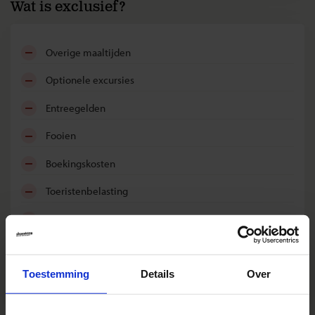
Wat is exclusief?
overige maaltijden
optionele excursies
entreegelden
fooien
boekingskosten
toeristenbelasting
bijdrage Calamiteitenfonds
consumentenbijdrage SGR (€ 5,- per persoon)
Toestemming
Details
Over
reis- en annuleringsverzekering