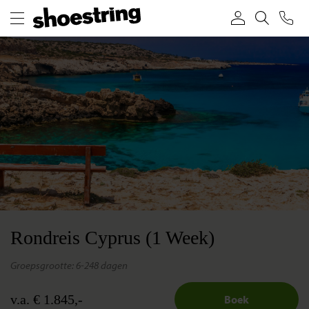
Rondreis Cyprus (1 Week)
groepsgrootte: 6-24
8 dagen
v.a. € 1.845,-
Boek