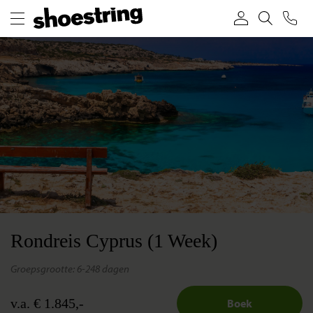
Rondreis Cyprus (1 Week)
groepsgrootte: 6-24
8 dagen
v.a. € 1.845,-
Boek