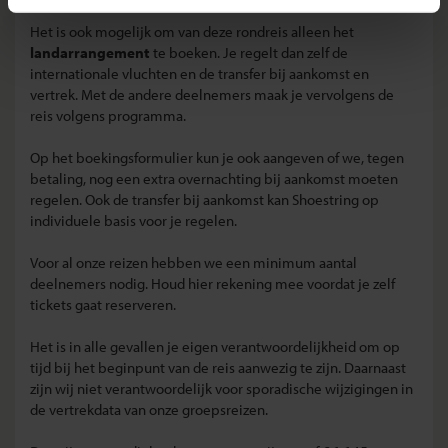
Het is ook mogelijk om van deze rondreis alleen het
landarrangement
te boeken. Je regelt dan zelf de
internationale vluchten en de transfer bij aankomst en
vertrek. Met de andere deelnemers maak je vervolgens de
reis volgens programma.
Op het boekingsformulier kun je ook aangeven of we, tegen
betaling, nog een extra overnachting bij aankomst moeten
regelen. Ook de transfer bij aankomst kan Shoestring op
individuele basis voor je regelen.
Voor al onze reizen hebben we een minimum aantal
deelnemers nodig. Houd hier rekening mee voordat je zelf
tickets gaat reserveren.
Het is in alle gevallen je eigen verantwoordelijkheid om op
tijd bij het beginpunt van de reis aanwezig te zijn. Daarnaast
zijn wij niet verantwoordelijk voor sporadische wijzigingen in
de vertrekdata van onze groepsreizen.