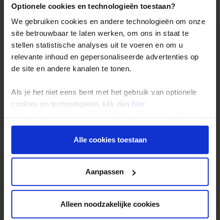
Reizen: de feiten op een rij
Optionele cookies en technologieën toestaan?
We gebruiken cookies en andere technologieën om onze
We kunnen ons voorstellen dat je nog vragen hebt over hoe
site betrouwbaar te laten werken, om ons in staat te
wij onze reizen organiseren. Daarom hebben wij voor de
stellen statistische analyses uit te voeren en om u
belangrijkste onderwerpen een speciale pagina
relevante inhoud en gepersonaliseerde advertenties op
samengesteld met daarop de antwoorden op de meest
de site en andere kanalen te tonen.
gestelde vragen.
Denk hierbij bijvoorbeeld aan vragen als:
Als je het niet eens bent met het gebruik van optionele
• Wanneer gaat mijn reis gegarandeerd door?
cookies en technologieën, klik dan
hier
.
• Hoe zit het met de betaling van mijn reis?
Je kunt je selectie in de instellingen aanpassen of deze
• Ik kan bij jullie mijn eigen vlucht kiezen. Hoe werkt dat?
onder aan de pagina op elk gewenst moment voor de
• Kan ik voor vertrek een specifieke stoel in het vliegtuig
toekomst wijzigen.
Alle cookies toestaan
reserveren?
• Hoeveel bagage kan ik meenemen?
Privacy beleid
Aanpassen
Lees hier de veelgestelde vragen
Alleen noodzakelijke cookies
Landarrangement