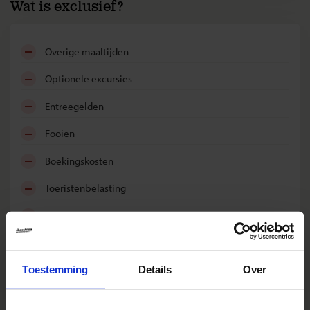
Wat is exclusief?
overige maaltijden
optionele excursies
entreegelden
fooien
boekingskosten
toeristenbelasting
bijdrage Calamiteitenfonds
consumentenbijdrage SGR (€ 5,- per persoon)
Toestemming
Details
Over
reis- en annuleringsverzekering