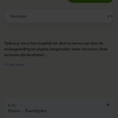
Tijdens je reis is het mogelijk om deel te nemen aan door de
reisbegeleiding ter plaatse aangeboden ‘losse’ excursies. Deze
excursies zijn facultatief.
Om je een idee te geven van de kosten van deze excursies
vermelden we hier de richtbedragen per persoon gebaseerd op
de deelname van minimaal 6 deelnemers (tenzij anders vermeld)
en de huidige wisselkoers. Door koersschommelingen kan de prijs
veranderen. De bedragen zijn dus slechts bedoeld om je een
indicatie van de kosten te geven. Omdat de entreegelden vaak
veranderen, zijn deze niet opgenomen in de excursieprijs (tenzij
expliciet vermeld).
Baños – Paardrijden