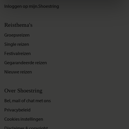
heuvel heb je een geweldig uitzicht over de stad. Van
Inloggen op mijn.Shoestring
Inclusief: vervoer, lokale Engelstalige gids, entreegeld
bovenaf zie je het contrast tussen het koloniale en het
Cajas Nationaal Park
moderne Quito.
Exclusief: maaltijden/snacks, drankjes, fooi
Reisthema's
Groepsreizen
Excursietijd: 4 uur
Inclusief: transfers, Engelssprekende gids, entreegeld La
Single reizen
Compañia en Panecillo
Festivalreizen
Exclusief: maaltijden/snacks, drankjes, fooi
Gegarandeerde reizen
Nieuwe reizen
Over Shoestring
Bel, mail of chat met ons
Privacybeleid
Cookies instellingen
Disclaimer & copyright