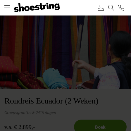
Rondreis Ecuador (2 Weken)
groepsgrootte: 8-24
15 dagen
v.a. € 2.899,-
Boek