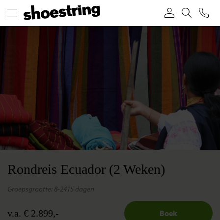
Rondreis Ecuador (2 Weken)
groepsgrootte: 8-24
15 dagen
v.a. € 2.899,-
Boek