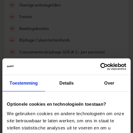
overige entreegelden
fooien
boekingskosten
bijdrage Calamiteitenfonds
consumentenbijdrage SGR (€ 5,- per persoon)
reis- en annuleringsverzekering
Reizen: de feiten op een rij
Toestemming
Details
Over
We kunnen ons voorstellen dat je nog vragen hebt over hoe
Optionele cookies en technologieën toestaan?
wij onze reizen organiseren. Daarom hebben wij voor de
belangrijkste onderwerpen een speciale pagina
We gebruiken cookies en andere technologieën om onze
samengesteld met daarop de antwoorden op de meest
site betrouwbaar te laten werken, om ons in staat te
gestelde vragen.
stellen statistische analyses uit te voeren en om u