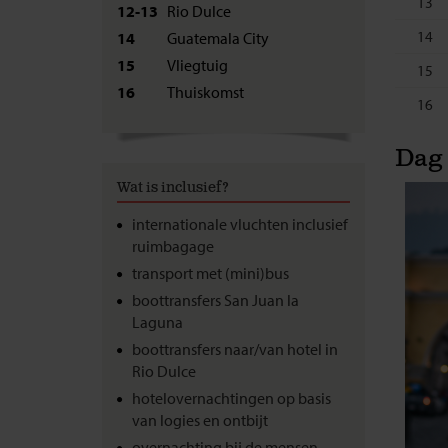
13
12-13
Rio Dulce
14
14
Guatemala City
15
Vliegtuig
15
16
Thuiskomst
16
Dag 
Wat is inclusief?
internationale vluchten inclusief
ruimbagage
transport met (mini)bus
boottransfers San Juan la
Laguna
boottransfers naar/van hotel in
Rio Dulce
hotelovernachtingen op basis
van logies en ontbijt
overnachting bij de mensen