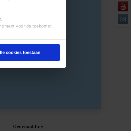
r
.
t moment voor de toekomst
lle cookies toestaan
Overnachting