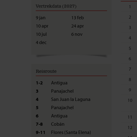
Vertrekdata (2027)
1
2
9 jan
13 feb
10 apr
24 apr
3
10 jul
6 nov
4
4 dec
5
6
7
Reisroute
8
1-2
Antigua
9
3
Panajachel
4
San Juan la Laguna
10
5
Panajachel
6
Antigua
11
7-8
Cobán
12
9-11
Flores (Santa Elena)