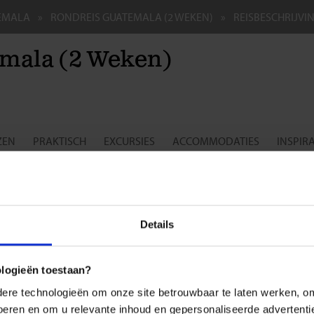
EMALA
RONDREIS GUATEMALA (2 WEKEN)
REISBESCHRIJVI
mala (2 Weken)
ZEN
PRAKTISCH
EXCURSIES
ACCOMMODATIES
INSPIRA
sreis voor de single- en soloreiziger
r vind je een overzicht met de dag-tot-dag beschrijving van deze
Rondr
e standaard verlengingen van deze rondreis kun je vinden onder het tabb
Details
(in het boekingsformulier) een vrijblijvend voorstel op te vragen om ee
en.
ologieën toestaan?
k de route
re technologieën om onze site betrouwbaar te laten werken, om 
 voeren en om u relevante inhoud en gepersonaliseerde advertenti