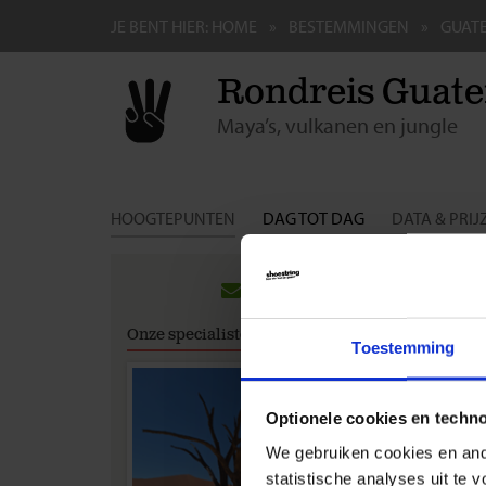
JE BENT HIER:
HOME
BESTEMMINGEN
GUAT
Rondreis Guate
Maya’s, vulkanen en jungle
HOOGTEPUNTEN
DAG TOT DAG
DATA & PRIJ
Groep
Hieronde
Onze specialisten
Eventuel
Toestemming
boeking 
verleng
Optionele cookies en techn
Bekij
We gebruiken cookies en ande
statistische analyses uit te