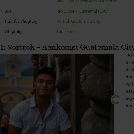
Rio Dulce / Optioneel Livingston
Bus
Rio Dulce – Guatemala City
Transfer, Vliegtuig
Vertrek Guatemala City
Vliegtuig
Thuiskomst
1: Vertrek – Aankomst Guatemala City
Je r
de 
de l
door
van
nat
reg
hoo