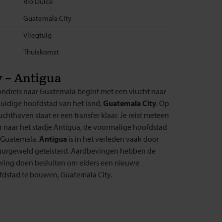
Rio Dulce
Guatemala City
Vliegtuig
Thuiskomst
 – Antigua
ondreis naar Guatemala begint met een vlucht naar
huidige hoofdstad van het land,
Guatemala City
. Op
uchthaven staat er een transfer klaar. Je reist meteen
 naar het stadje Antigua, de voormalige hoofdstad
 Guatemala.
Antigua
is in het verleden vaak door
uurgeweld geteisterd. Aardbevingen hebben de
ering doen besluiten om elders een nieuwe
fdstad te bouwen, Guatemala City.