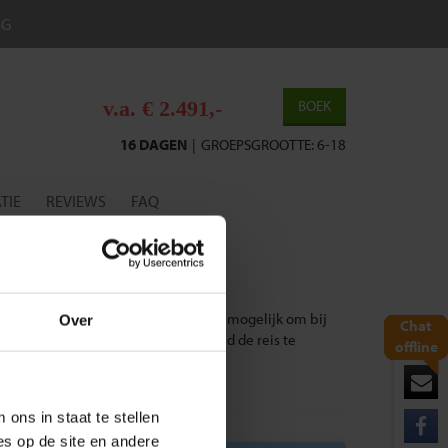
NG
v.a. € 2.491,-
BOEK
16 DAGEN
|
GROEPSGROOTTE: 6-18
TIE
REVIEWS
FAQ
eis Guatemala (2 Weken)
.
lad ‘verlengingen’. Daarnaast is het mogelijk om bij
Over
Chat
n dag (of meer) op eigen gelegenheid de reis te
offline
ons in staat te stellen
es op de site en andere