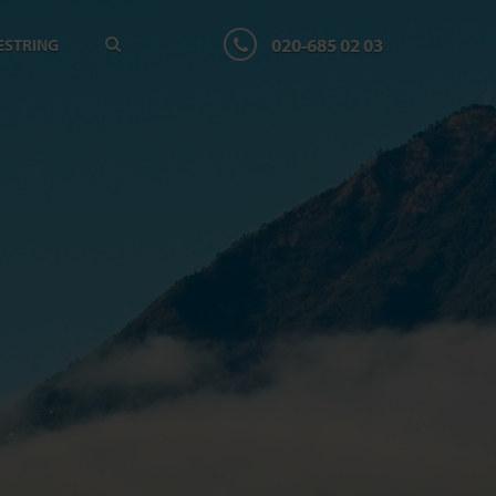
020-685 02 03
ESTRING