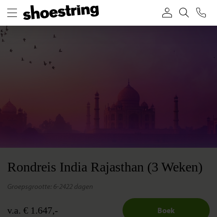
Rondreis India Rajasthan (3 Weken)
groepsgrootte: 6-24
22 dagen
v.a. € 1.647,-
Boek