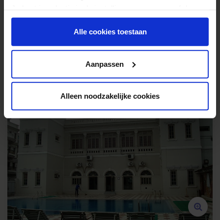
Je kunt je selectie in de instellingen aanpassen of deze
onder aan de pagina op elk gewenst moment voor de
toekomst wijzigen.
Alle cookies toestaan
Privacy beleid
Aanpassen
Agra - Surasena Regal Vista
WIFI in receptie en/of algemene ruimte - Gratis
Alleen noodzakelijke cookies