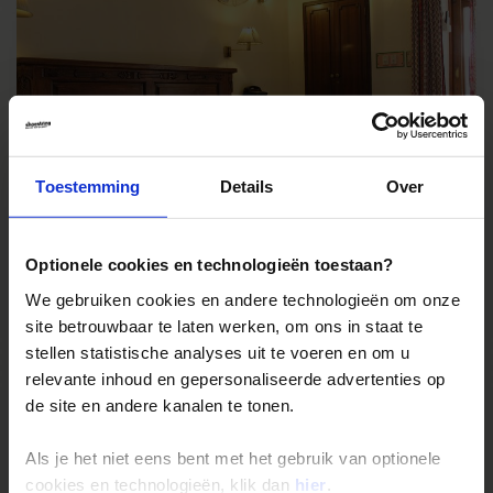
Toestemming
Details
Over
Optionele cookies en technologieën toestaan?
Jaipur - Jaipur Inn
WIFI in receptie en/of algemene ruimte - Gratis
We gebruiken cookies en andere technologieën om onze
site betrouwbaar te laten werken, om ons in staat te
stellen statistische analyses uit te voeren en om u
relevante inhoud en gepersonaliseerde advertenties op
de site en andere kanalen te tonen.
Als je het niet eens bent met het gebruik van optionele
cookies en technologieën, klik dan
hier
.