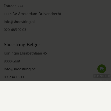
Entrada 224
1114 AA Amsterdam-Duivendrecht
info@shoestring.nl
020-685 02 03
Shoestring België
Koningin Elisabethlaan 45
9000 Gent
info@shoestring.be
Update Midden-Oosten
REISZOEKER
09-234 13 11