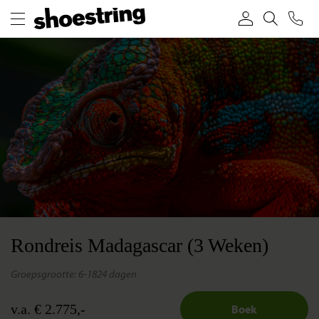
Rondreis Madagascar (3 Weken)
groepsgrootte: 6-18
24 dagen
v.a. € 2.775,-
Boek