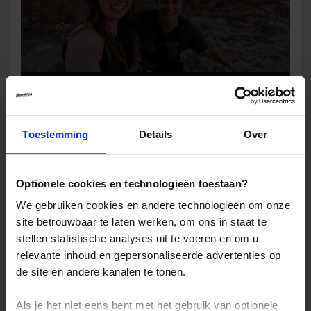
Bekijk film
Toestemming
Details
Over
Optionele cookies en technologieën toestaan?
Accommodaties
Reviews
We gebruiken cookies en andere technologieën om onze
site betrouwbaar te laten werken, om ons in staat te
stellen statistische analyses uit te voeren en om u
relevante inhoud en gepersonaliseerde advertenties op
Reizen met Shoestring
de site en andere kanalen te tonen.
De belangrijkste info op een rij
Als je het niet eens bent met het gebruik van optionele
Bestemmingen