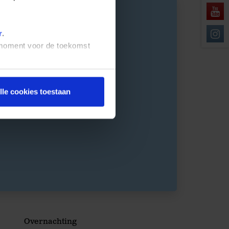
r
.
t moment voor de toekomst
lle cookies toestaan
Overnachting