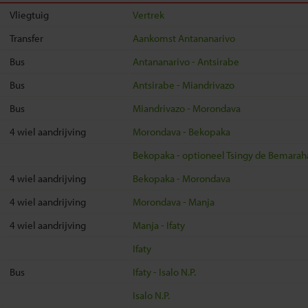
nomafana
Vliegtuig
Vertrek
Transfer
Aankomst Antananarivo
ositra
Bus
Antananarivo - Antsirabe
ananarivo
Bus
Antsirabe - Miandrivazo
dasibe
Bus
Miandrivazo - Morondava
ananarivo
4 wiel aandrijving
Morondava - Bekopaka
Bekopaka - optioneel Tsingy de Bemaraha
4 wiel aandrijving
Bekopaka - Morondava
4 wiel aandrijving
Morondava - Manja
4 wiel aandrijving
Manja - Ifaty
Ifaty
Bus
Ifaty - Isalo N.P.
Isalo N.P.