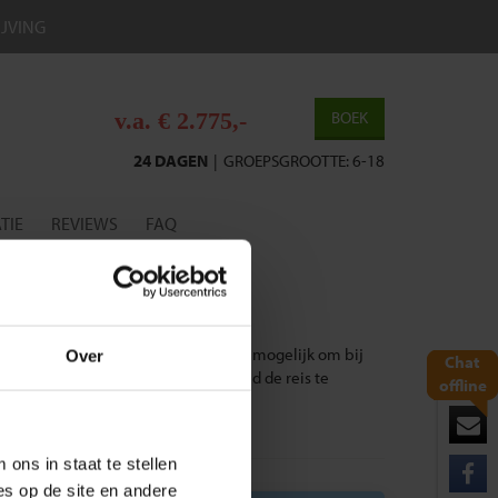
IJVING
v.a. € 2.775,-
BOEK
24 DAGEN
|
GROEPSGROOTTE: 6-18
TIE
REVIEWS
FAQ
eis Madagascar (3 Weken)
.
lad ‘verlengingen’. Daarnaast is het mogelijk om bij
Over
Chat
n dag (of meer) op eigen gelegenheid de reis te
offline
ons in staat te stellen
es op de site en andere