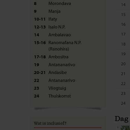
8
Morondava
14
9
Manja
15
10-11
Ifaty
16
12-13
Isalo N.P.
17
14
Ambalavao
15-16
Ranomafana N.P.
18
(Ranohira)
19
17-18
Ambositra
20
19
Antananarivo
20-21
Andasibe
21
22
Antananarivo
22
23
Vliegtuig
23
24
Thuiskomst
24
Dag 
Wat is inclusief?