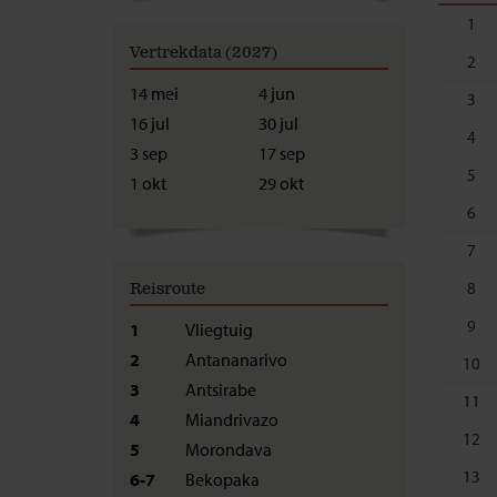
K
1
Ra
Vertrekdata (2027)
2
L
Amb
14 mei
4 jun
3
M
Ant
16 jul
30 jul
4
3 sep
17 sep
N
An
5
1 okt
29 okt
O
Ant
6
7
8
Reisroute
9
1
Vliegtuig
2
Antananarivo
10
3
Antsirabe
11
4
Miandrivazo
12
5
Morondava
13
6-7
Bekopaka