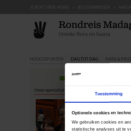
JE BENT HIER:
HOME
BESTEMMINGEN
MADA
Rondreis Madag
Unieke flora en fauna
HOOGTEPUNTEN
DAG TOT DAG
DATA & PRIJ
Groep
Hieronde
Onze specialisten
Eventuel
Toestemming
boeking 
verleng
Optionele cookies en techn
Bekij
We gebruiken cookies en ande
statistische analyses uit te