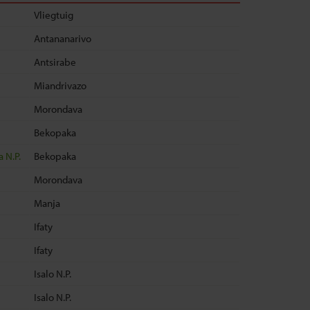
Vliegtuig
Antananarivo
Antsirabe
Miandrivazo
Morondava
Bekopaka
 N.P.
Bekopaka
Morondava
Manja
Ifaty
Ifaty
Isalo N.P.
Isalo N.P.