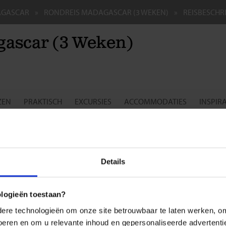
GASCAR
RONDREIS MADAGASCAR (3 WEKEN)
REISBESCHR
ascar (3 Weken)
ZEN
PRAKTISCH
EXCURSIES
ACCOMMODATIES
INSPIRA
sreis voor de single- en soloreiziger
r vind je een overzicht met de dag-tot-dag beschrijving van deze
Rondr
e standaard verlengingen van deze rondreis kun je vinden onder het tabb
Details
(in het boekingsformulier) een vrijblijvend voorstel op te vragen om ee
en.
ologieën toestaan?
k de route
re technologieën om onze site betrouwbaar te laten werken, om 
 voeren en om u relevante inhoud en gepersonaliseerde advertenti