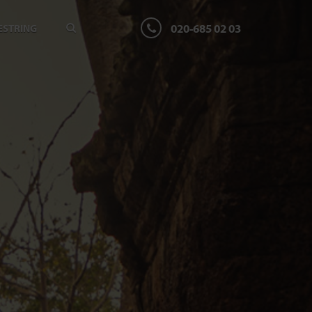
020-685 02 03
ESTRING