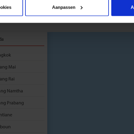
BOEK
ookies
Aanpassen
A
k de route
da
ngkok
ang Mai
ang Rai
ang Namtha
ang Prabang
ntiane
nboun