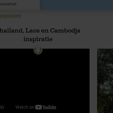
vannakhet
se
tepunten
n Khong
hailand, Laos en Cambodja
tie
inspiratie
nom Penh
m Reap
ngkok