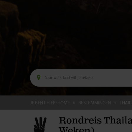
JE BENT HIER:
HOME
BESTEMMINGEN
THAI
Rondreis Thail
Weken)