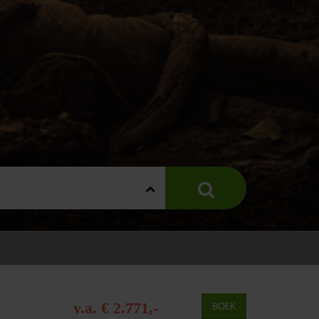
v.a. € 2.771,-
BOEK