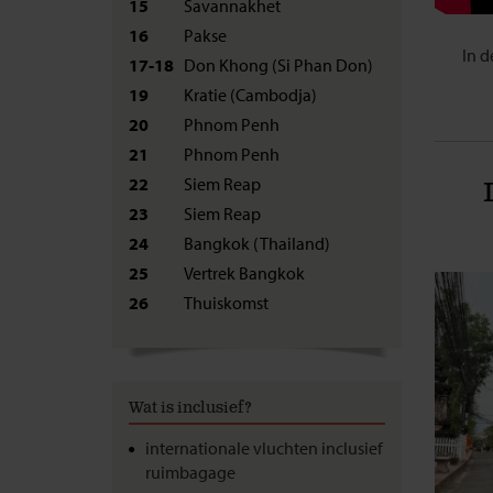
15
Savannakhet
16
Pakse
In d
17-18
Don Khong (Si Phan Don)
19
Kratie (Cambodja)
20
Phnom Penh
21
Phnom Penh
22
Siem Reap
23
Siem Reap
24
Bangkok (Thailand)
25
Vertrek Bangkok
26
Thuiskomst
Wat is inclusief?
internationale vluchten inclusief
ruimbagage