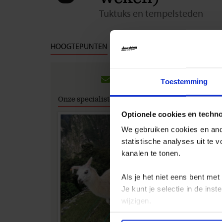
Tuktuks en tempelsteden
HOOGTEPUNTEN
DAG TOT DAG
DATA & PRIJ
Groep
Toestemming
Op deze 
Onze specialisten
Cambod
verschil
Optionele cookies en techn
als sing
We gebruiken cookies en ande
knusse
statistische analyses uit te
opiummu
kanalen te tonen.
het alsof
kleurrij
tijd
is n
Als je het niet eens bent met
In
Camb
Je kunt je selectie in de in
prachtig
wijzigen.
wereldw
rond.