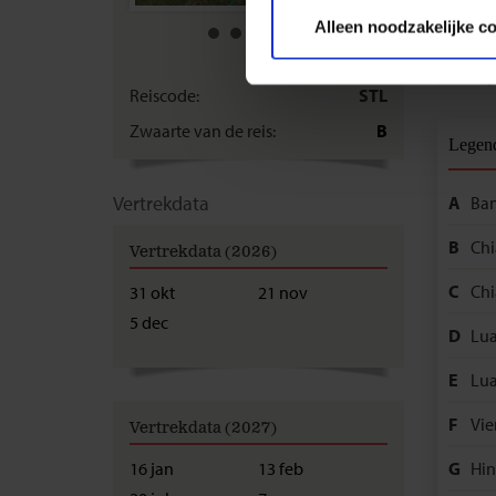
Privacy beleid
Alleen noodzakelijke c
Bekij
Reiscode:
STL
Zwaarte van de reis:
B
Legen
Vertrekdata
A
Ba
B
Chi
Vertrekdata (2026)
C
Chi
31 okt
21 nov
5 dec
D
Lu
E
Lu
F
Vie
Vertrekdata (2027)
G
Hi
16 jan
13 feb