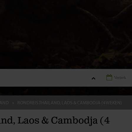
LAND
RONDREIS THAILAND, LAOS & CAMBODJA (4 WEKEN)
and, Laos & Cambodja (4