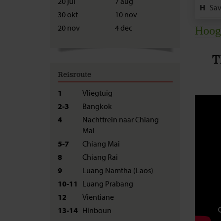
20 jul
7 aug
H
Sa
30 okt
10 nov
I
Pak
20 nov
4 dec
Hoog
J
Do
T
K
Kra
Reisroute
L
Ph
1
Vliegtuig
M
Sie
2-3
Bangkok
4
Nachttrein naar Chiang
N
Ba
Mai
5-7
Chiang Mai
8
Chiang Rai
9
Luang Namtha (Laos)
10-11
Luang Prabang
12
Vientiane
13-14
Hinboun