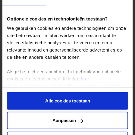
bijdrage Calamiteitenfonds
consumentenbijdrage SGR (€ 5,- per persoon)
Optionele cookies en technologieën toestaan?
reis- en annuleringsverzekering
We gebruiken cookies en andere technologieën om onze
site betrouwbaar te laten werken, om ons in staat te
stellen statistische analyses uit te voeren en om u
Reizen: de feiten op een rij
relevante inhoud en gepersonaliseerde advertenties op
de site en andere kanalen te tonen.
We kunnen ons voorstellen dat je nog vragen hebt over hoe
wij onze reizen organiseren. Daarom hebben wij voor de
Als je het niet eens bent met het gebruik van optionele
belangrijkste onderwerpen een speciale pagina
cookies en technologieën, klik dan
hier
.
samengesteld met daarop de antwoorden op de meest
Je kunt je selectie in de instellingen aanpassen of deze
gestelde vragen.
onder aan de pagina op elk gewenst moment voor de
Denk hierbij bijvoorbeeld aan vragen als:
toekomst wijzigen.
Alle cookies toestaan
• Wanneer gaat mijn reis gegarandeerd door?
• Hoe zit het met de betaling van mijn reis?
Privacy beleid
• Ik kan bij jullie mijn eigen vlucht kiezen. Hoe werkt dat?
Aanpassen
• Kan ik voor vertrek een specifieke stoel in het vliegtuig
reserveren?