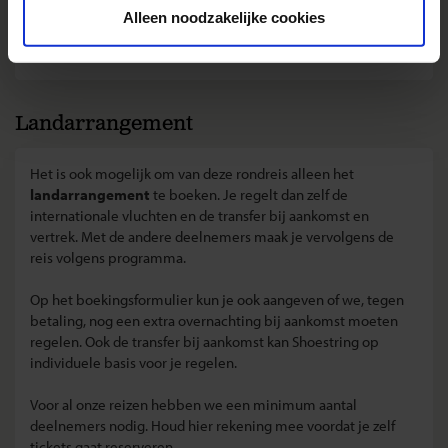
• Hoeveel bagage kan ik meenemen?
Alleen noodzakelijke cookies
Lees hier de veelgestelde vragen
Landarrangement
Het is ook mogelijk om van deze rondreis alleen het
landarrangement
te boeken. Je regelt dan zelf de
internationale vluchten en de transfer bij aankomst en
vertrek. Met de andere deelnemers maak je vervolgens de
reis volgens programma.
Op het boekingsformulier kun je ook aangeven of we, tegen
betaling, nog een extra overnachting bij aankomst moeten
regelen. Ook de transfer bij aankomst kan Shoestring op
individuele basis voor je regelen.
Voor al onze reizen hebben we een minimum aantal
deelnemers nodig. Houd hier rekening mee voordat je zelf
tickets gaat reserveren.