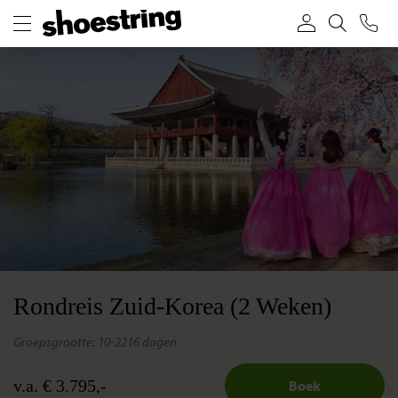
Rondreis Zuid-Korea (2 Weken)
groepsgrootte: 10-22
16 dagen
v.a. € 3.795,-
Boek