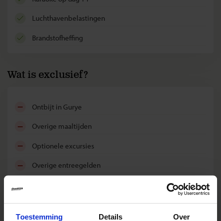
luchthavenbelastingen
brandstofheffing
Wat is exclusief?
ontbijt in Gurye
overige maaltijden
optionele excursies
overige entreegelden
fooien
boekingskosten
Toestemming
Details
Over