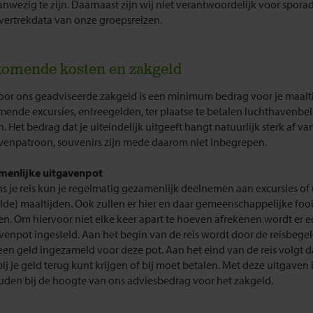
aanwezig te zijn. Daarnaast zijn wij niet verantwoordelijk voor spora
 vertrekdata van onze groepsreizen.
komende kosten en zakgeld
oor ons geadviseerde zakgeld is een minimum bedrag voor je maalti
mende excursies, entreegelden, ter plaatse te betalen luchthavenbe
. Het bedrag dat je uiteindelijk uitgeeft hangt natuurlijk sterk af va
venpatroon, souvenirs zijn mede daarom niet inbegrepen.
menlijke uitgavenpot
ns je reis kun je regelmatig gezamenlijk deelnemen aan excursies of 
lde) maaltijden. Ook zullen er hier en daar gemeenschappelijke foo
n. Om hiervoor niet elke keer apart te hoeven afrekenen wordt er 
venpot ingesteld. Aan het begin van de reis wordt door de reisbegel
een geld ingezameld voor deze pot. Aan het eind van de reis volgt d
ij je geld terug kunt krijgen of bij moet betalen. Met deze uitgaven 
den bij de hoogte van ons adviesbedrag voor het zakgeld.