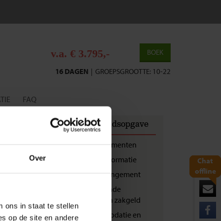
v.a. € 3.795,-
BOEK
16 DAGEN
|
GROEPSGROOTTE: 10-22
TIE
FAQ
Inhoudsopgave
Reisdocumenten
Over
Vluchtinformatie
Chat
offline
Landarrangement
j terugkeer van je
Bijkomende
staan.
kosten en zakgeld
ons in staat te stellen
Accommodatie en
es op de site en andere