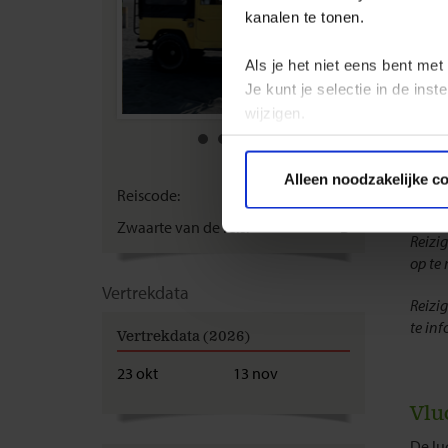
Voor 
kanalen te tonen.
geen
Als je het niet eens bent met
Als j
je ee
Je kunt je selectie in de in
berei
wijzigen.
Neder
paspo
Privacy beleid
Alleen noodzakelijke c
Reiscode:
SKK
Kijk 
Zwaarte van de reis:
B
Reizig
op te
Vertrekdata
Reizi
te in
Vertrekdata (2026)
23 okt
13 nov
Vlu
De lu