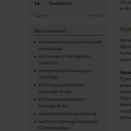
reis 
16
Thuiskomst
in de
Bij
Wat is inclusief?
Het d
internationale vluchten inclusief
bijko
ruimbagage
fooien
alle transport met eigen AC
uitga
(mini)bus
openbare bus Pohang naar
Geza
Gyeongju
Tijde
KTX Hogesnelheidstrein
betaa
Gyeongju-Busan
worde
Uitga
KTX Hogesnelheidstrein
ieder
Guryegu-Iksan
waarb
reguliere trein Busan-Hadong
gehou
taxi hotel Gyeongju-Gyeongju
KTX treinstation