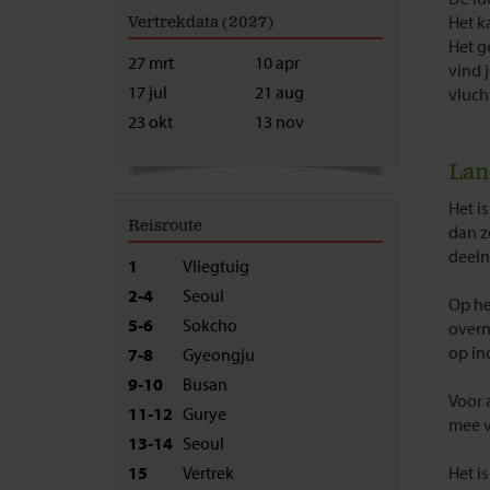
Het k
Vertrekdata (2027)
Het g
27 mrt
10 apr
vind 
17 jul
21 aug
vluch
23 okt
13 nov
Lan
Het i
Reisroute
dan z
deeln
1
Vliegtuig
2-4
Seoul
Op he
5-6
Sokcho
overn
op in
7-8
Gyeongju
9-10
Busan
Voor 
11-12
Gurye
mee vo
13-14
Seoul
15
Vertrek
Het i