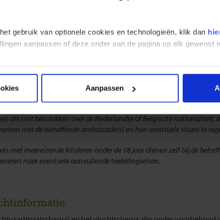
deze bestemming is voor reizigers met een Nederlandse of Belgische 
visum nodig voor een verblijf van maximaal 30 dagen.
 het gebruik van optionele cookies en technologieën, klik dan
hie
e afwijkend reist van de groep raden wij je aan om je goed te laten i
n visum nodig hebt. Onze partner Traveldocs helpt je graag verder en 
stellingen aanpassen of deze onder aan de pagina op elk gewens
kbaar via +31 (0) 23 2210004.
Traveldocs is een gespecialiseerde vis
land (voor Nederlandse paspoorthouders) en België (voor Belgisch
orthouders).
ookies
Aanpassen
A
op de website van Traveldocs voor meer informatie:
visum-legalisatie
ers die niet beschikken over de Nederlandse of Belgische nationaliteit, 
 nemen met de betreffende ambassade(s) en hun eventuele visum te rege
gers met meereizende kinderen onder de 18 jaar dienen zelf bij de betr
fomeren naar eventuele aanvullende toelatingseisen.
chtinformatie
chtvaartmaatschappij en het vluchtschema zijn onder voorbehoud v