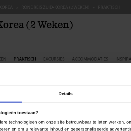
-KOREA
RONDREIS ZUID-KOREA (2 WEKEN)
PRAKTISCH
Korea (2 Weken)
ZEN
PRAKTISCH
EXCURSIES
ACCOMMODATIES
INSPIRA
epsreis voor de single- en soloreiziger
sdocumenten
Details
nationaal paspoort:
dviseren je om op reis te gaan met een internationaal paspoort dat bi
nog minimaal zes maanden geldig is. Een noodpaspoort is niet toege
ologieën toestaan?
re technologieën om onze site betrouwbaar te laten werken, om 
m:
 voeren en om u relevante inhoud en gepersonaliseerde advertenti