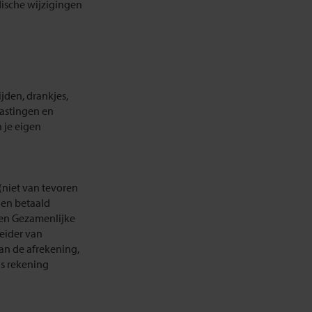
dische wijzigingen
jden, drankjes,
lastingen en
n je eigen
(niet van tevoren
ien betaald
een Gezamenlijke
eider van
an de afrekening,
is rekening