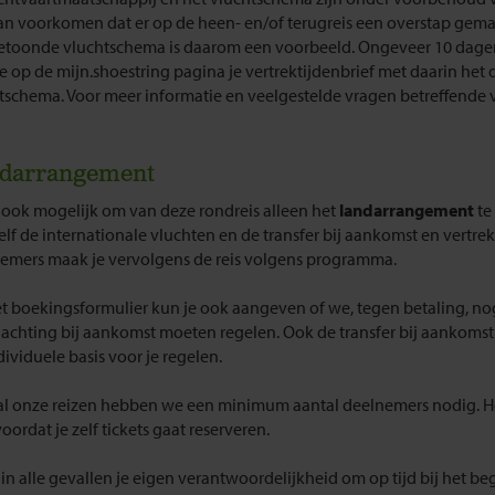
an voorkomen dat er op de heen- en/of terugreis een overstap gem
etoonde vluchtschema is daarom een voorbeeld. Ongeveer 10 dagen
je op de mijn.shoestring pagina je vertrektijdenbrief met daarin het d
tschema. Voor meer informatie en veelgestelde vragen betreffende v
darrangement
s ook mogelijk om van deze rondreis alleen het
landarrangement
te
elf de internationale vluchten en de transfer bij aankomst en vertre
emers maak je vervolgens de reis volgens programma.
t boekingsformulier kun je ook aangeven of we, tegen betaling, no
achting bij aankomst moeten regelen. Ook de transfer bij aankomst
dividuele basis voor je regelen.
al onze reizen hebben we een minimum aantal deelnemers nodig. H
ordat je zelf tickets gaat reserveren.
s in alle gevallen je eigen verantwoordelijkheid om op tijd bij het b