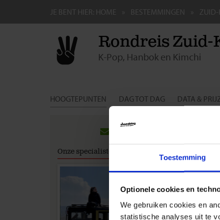
JE BENT HIER:
HOME
BESTEMMINGEN
ZUID
Rondreis Zuid-
K-Pop, Hanbok en Kimchi
HOOGTEPUNTEN
DAG TOT DAG
DATA & PRIJ
Gro
Rei
Onze specialisten
Toestemming
Inter
Wij a
reis 
Optionele cookies en techn
We gebruiken cookies en ande
Visu
statistische analyses uit te