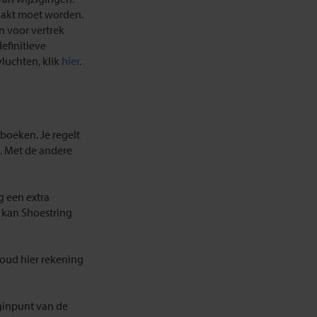
aakt moet worden.
 voor vertrek
efinitieve
luchten, klik
hier
.
 boeken. Je regelt
k. Met de andere
g een extra
 kan Shoestring
oud hier rekening
eginpunt van de