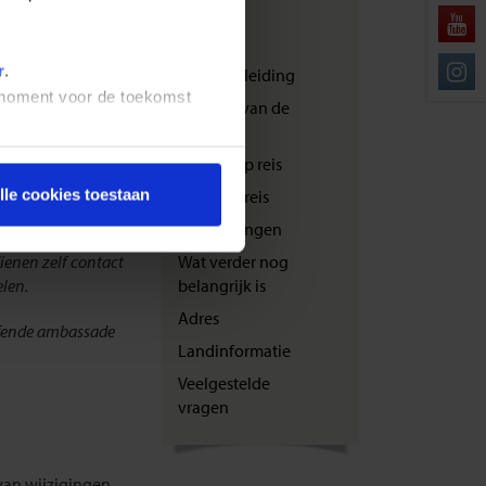
nationaliteit
transport
Festivals
r
.
nformeren over of
Reisbegeleiding
is telefonisch
t moment voor de toekomst
Zwaarte van de
umdienst voor
reis
e
Bewust op reis
lle cookies toestaan
Veilig op reis
.nl/shoestring
Verzekeringen
dienen zelf contact
Wat verder nog
len.
belangrijk is
Adres
effende ambassade
Landinformatie
Veelgestelde
vragen
an wijzigingen.