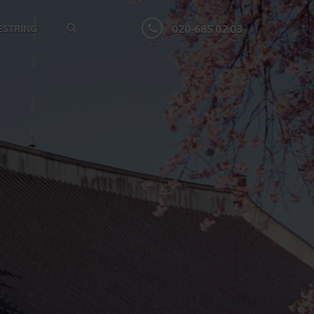
020-685 02 03
ESTRING