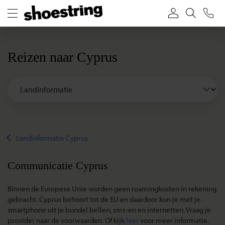
Reizen naar Cyprus
Landinformatie Cyprus
Communicatie Cyprus
Binnen de Europese Unie worden geen roamingkosten in rekening
gebracht. Cyprus behoort tot de EU en daardoor kun je met je
smartphone uit je bundel bellen, sms-en en internetten. Vraag je
provider naar de voorwaarden. Of kijk
hier
voor meer informatie.