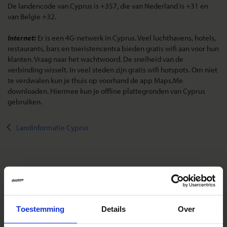
De landencode van Cyprus is +357, die van Nederland is +31 en
van Belgie +32.
Internet:
Er is een 4G-netwerk in Cyprus. Veel luchthavens, hotels,
restaurants, bars en toeristencentra bieden gratis wifi aan voor hun
klanten. Vraag naar het wachtwoord. De snelheid van de
verbinding wisselt. In veel steden zijn gratis wifi hotspots. Om niet
te verdwalen kun je thuis op voorhand de app Maps.Me
downloaden. Hiermee kun je offline plattegronden van Cyprus
gebruiken.
Landinformatie Cyprus
Reizen met Shoestring
De belangrijkste info op een rij
Toestemming
Details
Over
Bestemmingen