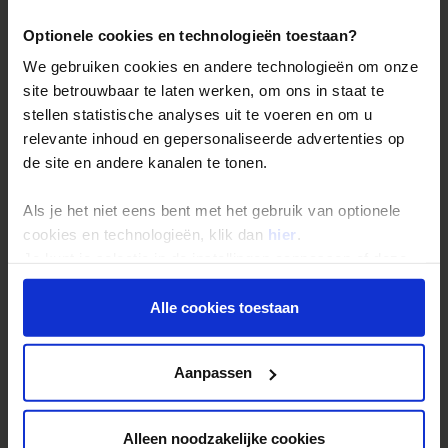
Duurzaam reizen
Optionele cookies en technologieën toestaan?
Reis- en annuleringsvoorwaarden
We gebruiken cookies en andere technologieën om onze
Veelgestelde vragen
site betrouwbaar te laten werken, om ons in staat te
Inloggen op mijn.Shoestring
stellen statistische analyses uit te voeren en om u
relevante inhoud en gepersonaliseerde advertenties op
de site en andere kanalen te tonen.
Reisthema's
Als je het niet eens bent met het gebruik van optionele
Groepsreizen
cookies en technologieën, klik dan
hier
.
Single reizen
Je kunt je selectie in de instellingen aanpassen of deze
Festivalreizen
onder aan de pagina op elk gewenst moment voor de
toekomst wijzigen.
Alle cookies toestaan
Gegarandeerde reizen
Nieuwe reizen
Privacy beleid
Aanpassen
Over Shoestring
Alleen noodzakelijke cookies
Bel, mail of chat met ons