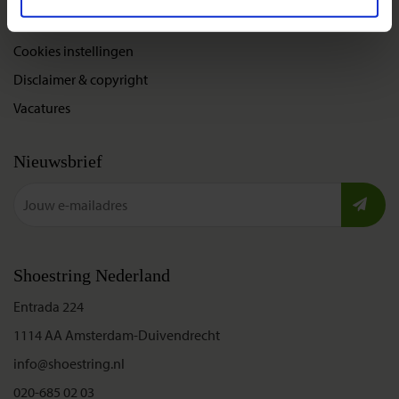
Privacybeleid
Cookies instellingen
Disclaimer & copyright
Vacatures
Nieuwsbrief
Shoestring Nederland
Entrada 224
1114 AA Amsterdam-Duivendrecht
info@shoestring.nl
020-685 02 03