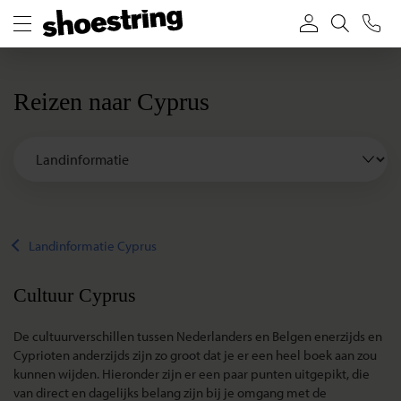
Reizen naar Cyprus
Landinformatie Cyprus
Cultuur Cyprus
De cultuurverschillen tussen Nederlanders en Belgen enerzijds en
Cyprioten anderzijds zijn zo groot dat je er een heel boek aan zou
kunnen wijden. Hieronder zijn er een paar punten uitgepikt, die
van direct en dagelijks belang zijn bij je omgang met de