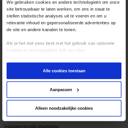
We gebruiken cookies en andere technologieën om onze
site betrouwbaar te laten werken, om ons in staat te
Algemeen:
Besef voortdurend dat je als gast in een land verblijft
stellen statistische analyses uit te voeren en om u
waar men nu eenmaal andere omgangsvormen kent. Dat is niet
relevante inhoud en gepersonaliseerde advertenties op
afwijkend, jij gedraagt je afwijkend.
de site en andere kanalen te tonen.
Landinformatie Cyprus
Als je het niet eens bent met het gebruik van optionele
cookies en technologieën, klik dan
hier
.
Je kunt je selectie in de instellingen aanpassen of deze
onder aan de pagina op elk gewenst moment voor de
Reizen met Shoestring
toekomst wijzigen.
Alle cookies toestaan
De belangrijkste info op een rij
Privacy beleid
Bestemmingen
Aanpassen
Duurzaam reizen
Reis- en annuleringsvoorwaarden
Alleen noodzakelijke cookies
Veelgestelde vragen
Inloggen op mijn.Shoestring