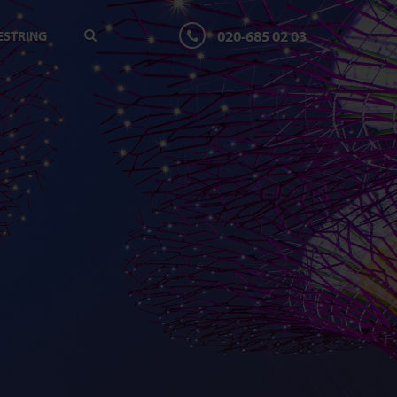
020-685 02 03
ESTRING