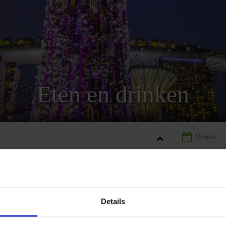
Eten en drinken
APORE
LANDINFORMATIE SINGAPORE
ETEN EN DRINKEN S
Details
REIZEN
LANDINFORMATIE