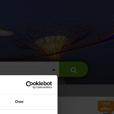
INGAPORE
Over
Chat
offline