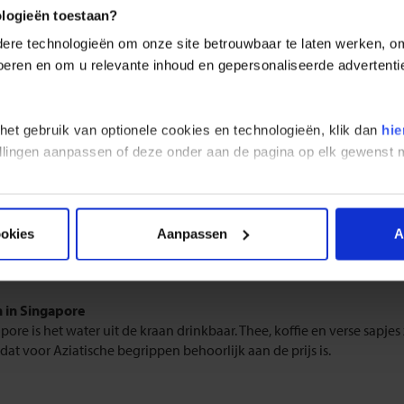
 en drinken Singapore
ologieën toestaan?
re technologieën om onze site betrouwbaar te laten werken, om 
re staan bekend om zijn smakelijke en gevarieerde restaurants. Je v
 voeren en om u relevante inhoud en gepersonaliseerde advertenti
is het meest prominent aanwezig. In Singapore kom je vooral in a
se keuken) en van die van de Hokkien, de grootste Chinese groep in
n gestoomde dimsum eten of een verse noedelsoep. ’s Avonds vind je 
 het gebruik van optionele cookies en technologieën, klik dan
hie
en schelpdieren en verse groenten klaar gemaakt in een wok. Zoetzuu
gietijzeren schalen gebraden worden. De Indiërs koken scherp en vaa
stellingen aanpassen of deze onder aan de pagina op elk gewens
eise voedsel kennen we van de Indonesische keuken, met o.a. satay, 
t algemeen pittiger dan je thuis gewend bent.
 en voordelig wil eten kan terecht in de Hawker Centres waar je kun
ookies
Aanpassen
A
t maar een stuk duurder zijn de restaurants aan de Singapore rivier.
s vaak een stuk goedkoper uit.
 in Singapore
pore is het water uit de kraan drinkbaar. Thee, koffie en verse sapjes 
at voor Aziatische begrippen behoorlijk aan de prijs is.