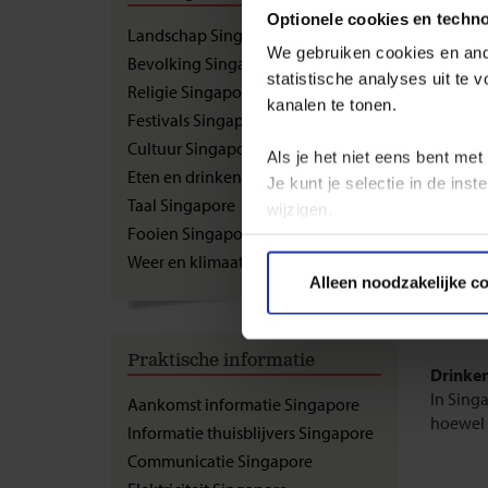
Eten
Optionele cookies en techn
Landschap Singapore
We gebruiken cookies en ande
Bevolking Singapore
Singapo
statistische analyses uit te
keuken 
Religie Singapore
kanalen te tonen.
Kantone
Festivals Singapore
plaatse
Cultuur Singapore
Als je het niet eens bent met
schaal- 
Eten en drinken Singapore
op hete 
Je kunt je selectie in de in
Taal Singapore
Het Mal
wijzigen.
over he
Fooien Singapore
Weer en klimaat Singapore
Privacy beleid
Wie goed
Alleen noodzakelijke c
kwalitei
nemen i
Praktische informatie
Drinken
In Singa
Aankomst informatie Singapore
hoewel d
Informatie thuisblijvers Singapore
Communicatie Singapore