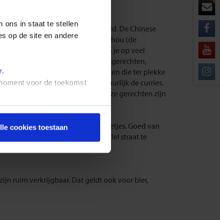
ons in staat te stellen
indt hier alle keukens van de wereld. De Chinese
es op de site en andere
anraking met de keukens van Guanzhou (de
 Singapore. ’s Ochtends vroeg kun je op veel
in de Chinese restaurants veel visgerechten,
r
.
r is erg populair, evenals gerechten die ter plekke
k vegetarisch. Beroemd zijn natuurlijk de curries.
t moment voor de toekomst
rendang, nasi goreng en rojak. Deze gerechten zijn
t kiezen uit een groot aantal stalletjes. Goed van
lle cookies toestaan
 Wie de moeite neemt om een parallel straat te
zijn ruim verkrijgbaar. Dat geldt ook voor bier,