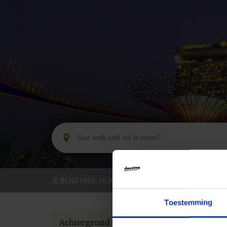
JE BENT HIER:
HOME
BESTEMMINGEN
SING
Toestemming
GROEPS
Achtergrond informatie