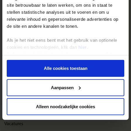
site betrouwbaar te laten werken, om ons in staat te
Reisthema's
stellen statistische analyses uit te voeren en om u
Groepsreizen
relevante inhoud en gepersonaliseerde advertenties op
de site en andere kanalen te tonen.
Single reizen
Festivalreizen
Als je het niet eens bent met het gebruik van optionele
Gegarandeerde reizen
cookies en technologieën, klik dan
hier
.
Je kunt je selectie in de instellingen aanpassen of deze
Nieuwe reizen
onder aan de pagina op elk gewenst moment voor de
toekomst wijzigen.
Alle cookies toestaan
Over Shoestring
Privacy beleid
Bel, mail of chat met ons
Aanpassen
Privacybeleid
Cookies instellingen
Alleen noodzakelijke cookies
Disclaimer & copyright
Vacatures