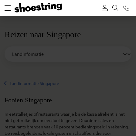
Reizen naar Singapore
Landinformatie Singapore
Fooien Singapore
In eetstalletjes of restaurants waar je bij de kassa afrekent is het
niet gebruikelijk om een fooi te geven. Duurdere cafés en
restaurants brengen vaak 10 procent bedieningsgeld in rekening.
De reisbegeleiders, lokale gidsen en chauffeurs die voor