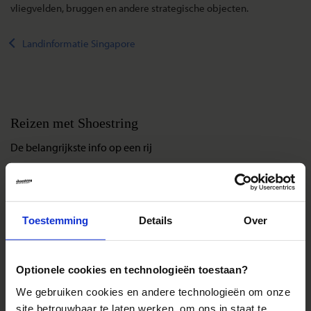
vliegvelden, bruggen en andere strategische objecten.
Landinformatie Singapore
Reizen met Shoestring
De belangrijkste info op een rij
Bestemmingen
Duurzaam reizen
Reis- en annuleringsvoorwaarden
Toestemming
Details
Over
Veelgestelde vragen
Inloggen op mijn.Shoestring
Optionele cookies en technologieën toestaan?
We gebruiken cookies en andere technologieën om onze
Reisthema's
site betrouwbaar te laten werken, om ons in staat te