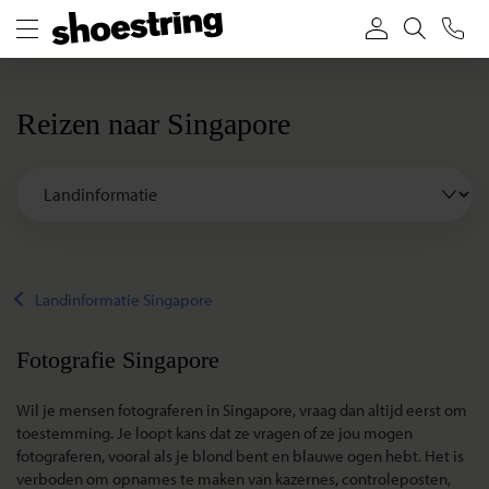
Reizen naar Singapore
Landinformatie Singapore
Fotografie Singapore
Wil je mensen fotograferen in Singapore, vraag dan altijd eerst om
toestemming. Je loopt kans dat ze vragen of ze jou mogen
fotograferen, vooral als je blond bent en blauwe ogen hebt. Het is
verboden om opnames te maken van kazernes, controleposten,