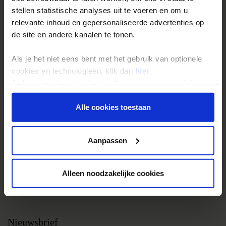
stellen statistische analyses uit te voeren en om u
Groepsreizen
relevante inhoud en gepersonaliseerde advertenties op
Single reizen
de site en andere kanalen te tonen.
Festivalreizen
Als je het niet eens bent met het gebruik van optionele
Gegarandeerde reizen
cookies en technologieën, klik dan
hier
.
Nieuwe reizen
Je kunt je selectie in de instellingen aanpassen of deze
onder aan de pagina op elk gewenst moment voor de
toekomst wijzigen.
Alle cookies toestaan
Over Shoestring
Bel, mail of chat met ons
Privacy beleid
Aanpassen
Privacybeleid
Cookies instellingen
Alleen noodzakelijke cookies
Disclaimer & copyright
Vacatures
Nieuwsbrief