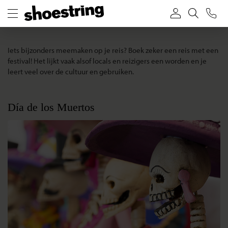
Iets bijzonders meemaken op je reis? Boek zeker een reis met een
festival! Het lijkt vaak alsof locals en reizigers een worden en je
leert veel over de cultuur en gebruiken.
Día de los Muertos