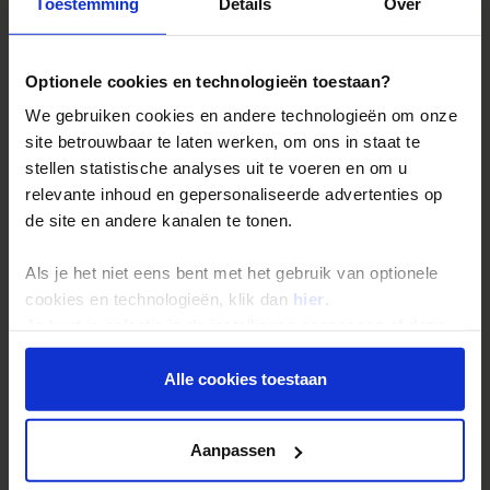
Toestemming
Details
Over
Optionele cookies en technologieën toestaan?
We gebruiken cookies en andere technologieën om onze
site betrouwbaar te laten werken, om ons in staat te
stellen statistische analyses uit te voeren en om u
relevante inhoud en gepersonaliseerde advertenties op
de site en andere kanalen te tonen.
Als je het niet eens bent met het gebruik van optionele
Mexico
cookies en technologieën, klik dan
hier
.
2 festivals
Je kunt je selectie in de instellingen aanpassen of deze
onder aan de pagina op elk gewenst moment voor de
toekomst wijzigen.
Alle cookies toestaan
Privacy beleid
Aanpassen