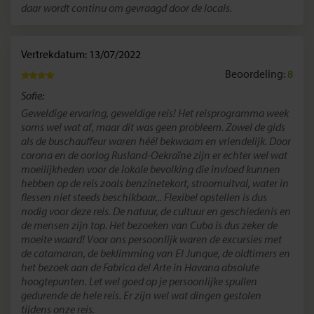
daar wordt continu om gevraagd door de locals.
Vertrekdatum: 13/07/2022
Beoordeling:
8
Sofie:
Geweldige ervaring, geweldige reis! Het reisprogramma week
soms wel wat af, maar dit was geen probleem. Zowel de gids
als de buschauffeur waren héél bekwaam en vriendelijk. Door
corona en de oorlog Rusland-Oekraïne zijn er echter wel wat
moeilijkheden voor de lokale bevolking die invloed kunnen
hebben op de reis zoals benzinetekort, stroomuitval, water in
flessen niet steeds beschikbaar... Flexibel opstellen is dus
nodig voor deze reis. De natuur, de cultuur en geschiedenis en
de mensen zijn top. Het bezoeken van Cuba is dus zeker de
moeite waard! Voor ons persoonlijk waren de excursies met
de catamaran, de beklimming van El Junque, de oldtimers en
het bezoek aan de Fabrica del Arte in Havana absolute
hoogtepunten. Let wel goed op je persoonlijke spullen
gedurende de hele reis. Er zijn wel wat dingen gestolen
tijdens onze reis.