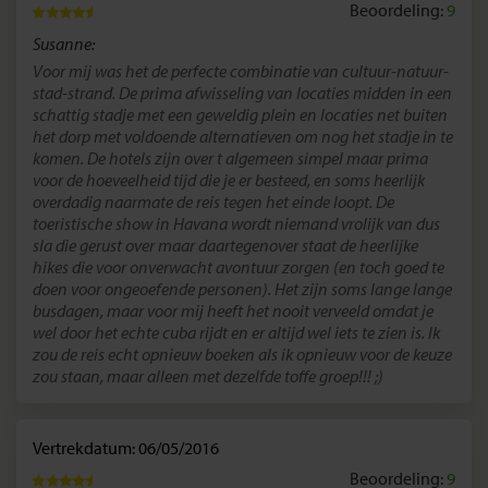
Beoordeling:
9
Susanne:
Voor mij was het de perfecte combinatie van cultuur-natuur-
stad-strand. De prima afwisseling van locaties midden in een
schattig stadje met een geweldig plein en locaties net buiten
het dorp met voldoende alternatieven om nog het stadje in te
komen. De hotels zijn over t algemeen simpel maar prima
voor de hoeveelheid tijd die je er besteed, en soms heerlijk
overdadig naarmate de reis tegen het einde loopt. De
toeristische show in Havana wordt niemand vrolijk van dus
sla die gerust over maar daartegenover staat de heerlijke
hikes die voor onverwacht avontuur zorgen (en toch goed te
doen voor ongeoefende personen). Het zijn soms lange lange
busdagen, maar voor mij heeft het nooit verveeld omdat je
wel door het echte cuba rijdt en er altijd wel iets te zien is. Ik
zou de reis echt opnieuw boeken als ik opnieuw voor de keuze
zou staan, maar alleen met dezelfde toffe groep!!! ;)
Vertrekdatum: 06/05/2016
Beoordeling:
9