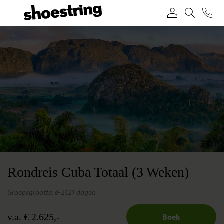
Rondreis Cuba Totaal (3 Weken)
groepsgrootte: 8-24
21 dagen
v.a. € 2.625,-
Boek