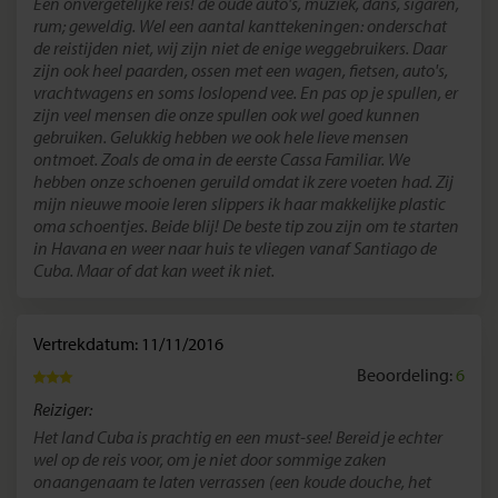
Een onvergetelijke reis! de oude auto's, muziek, dans, sigaren,
rum; geweldig. Wel een aantal kanttekeningen: onderschat
de reistijden niet, wij zijn niet de enige weggebruikers. Daar
zijn ook heel paarden, ossen met een wagen, fietsen, auto's,
vrachtwagens en soms loslopend vee. En pas op je spullen, er
zijn veel mensen die onze spullen ook wel goed kunnen
gebruiken. Gelukkig hebben we ook hele lieve mensen
ontmoet. Zoals de oma in de eerste Cassa Familiar. We
hebben onze schoenen geruild omdat ik zere voeten had. Zij
mijn nieuwe mooie leren slippers ik haar makkelijke plastic
oma schoentjes. Beide blij! De beste tip zou zijn om te starten
in Havana en weer naar huis te vliegen vanaf Santiago de
Cuba. Maar of dat kan weet ik niet.
Vertrekdatum: 11/11/2016
Beoordeling:
6
Reiziger:
Het land Cuba is prachtig en een must-see! Bereid je echter
wel op de reis voor, om je niet door sommige zaken
onaangenaam te laten verrassen (een koude douche, het