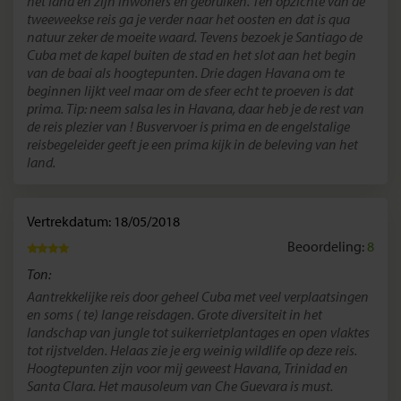
het land en zijn inwoners en gebruiken. Ten opzichte van de
tweeweekse reis ga je verder naar het oosten en dat is qua
natuur zeker de moeite waard. Tevens bezoek je Santiago de
Cuba met de kapel buiten de stad en het slot aan het begin
van de baai als hoogtepunten. Drie dagen Havana om te
beginnen lijkt veel maar om de sfeer echt te proeven is dat
prima. Tip: neem salsa les in Havana, daar heb je de rest van
de reis plezier van ! Busvervoer is prima en de engelstalige
reisbegeleider geeft je een prima kijk in de beleving van het
land.
Vertrekdatum: 18/05/2018
Beoordeling:
8
Ton:
Aantrekkelijke reis door geheel Cuba met veel verplaatsingen
en soms ( te) lange reisdagen. Grote diversiteit in het
landschap van jungle tot suikerrietplantages en open vlaktes
tot rijstvelden. Helaas zie je erg weinig wildlife op deze reis.
Hoogtepunten zijn voor mij geweest Havana, Trinidad en
Santa Clara. Het mausoleum van Che Guevara is must.