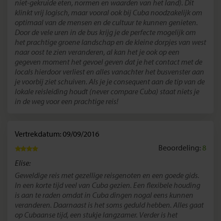
niet-gekruide eten, normen en waarden van het land). Dit
klinkt vrij logisch, maar vooral ook bij Cuba noodzakelijk om
optimaal van de mensen en de cultuur te kunnen genieten.
Door de vele uren in de bus krijg je de perfecte mogelijk om
het prachtige groene landschap en de kleine dorpjes van west
naar oost te zien veranderen, al kan het je ook op een
gegeven moment het gevoel geven dat je het contact met de
locals hierdoor verliest en alles vanachter het busvenster aan
je voorbij ziet schuiven. Als je je consequent aan de tip van de
lokale reisleiding houdt (never compare Cuba) staat niets je
in de weg voor een prachtige reis!
Vertrekdatum: 09/09/2016
Beoordeling:
8
Elise:
Geweldige reis met gezellige reisgenoten en een goede gids.
In een korte tijd veel van Cuba gezien. Een flexibele houding
is aan te raden omdat in Cuba dingen nogal eens kunnen
veranderen. Daarnaast is het soms geduld hebben. Alles gaat
op Cubaanse tijd, een stukje langzamer. Verder is het