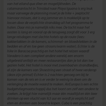
van het eiland qua sfeer en mogelijkheden. De
catamarantocht in Trinidad naar Playa Iguana is erg leuk
maar vanwege de planning moet je de hike + jeeptocht
hiervoor missen, dat is erg jammer en is makkelijk op te
lossen door de verplichte stranddag uit het programma te
halen. Daar mis je namelijk niks mee. De tocht naar het
oosten is lang en vooral op de terugweg zorgt dit voor 3 erg
lange reisdagen met slechte hotels op de route (lees:
kakkerlakken in de kamers, schimmel- en bloedvlekken in de
bedden en af en toe geen stroom/warm water). Echter is de
hike in Baracoa prachtig en het hotel het reizen waard!
Varadero is een compleet andere wereld, een enorm
uitgebreid ontbijt en meer restaurantjes dan je tot dan toe
gezien hebt. Het hotel is mooi met zwembad en strandbedjes,
al zijn de kamers van Shoestring een straat of twee verderop
(deze zijn prima!) Echter is 2 nachten genoeg om bij te
komen van de reis en is er verder te weinig te doen om de
verlenging de moeite waard te maken. AirEuropa is een echte
budgetvliegmaatschappij dus het loont om zelf een andere te
zoeken. Je krijgt hier namelijk maar één maaltijd en één keer
drinken op een vlucht van 9,5 uur en wordt je verplicht zelf
eten en drinken aan boord te kopen. Cuba is een prachtig