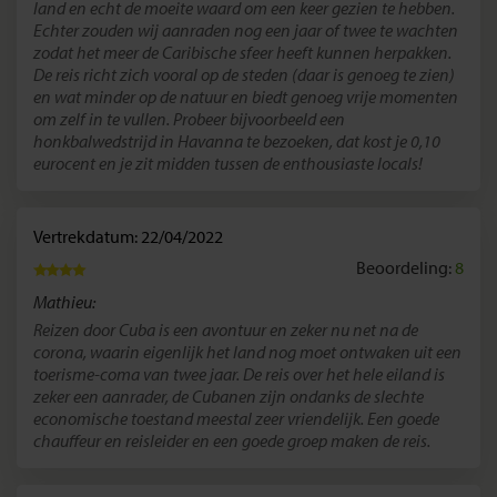
land en echt de moeite waard om een keer gezien te hebben.
Echter zouden wij aanraden nog een jaar of twee te wachten
zodat het meer de Caribische sfeer heeft kunnen herpakken.
De reis richt zich vooral op de steden (daar is genoeg te zien)
en wat minder op de natuur en biedt genoeg vrije momenten
om zelf in te vullen. Probeer bijvoorbeeld een
honkbalwedstrijd in Havanna te bezoeken, dat kost je 0,10
eurocent en je zit midden tussen de enthousiaste locals!
Vertrekdatum: 22/04/2022
Beoordeling:
8
Mathieu:
Reizen door Cuba is een avontuur en zeker nu net na de
corona, waarin eigenlijk het land nog moet ontwaken uit een
toerisme-coma van twee jaar. De reis over het hele eiland is
zeker een aanrader, de Cubanen zijn ondanks de slechte
economische toestand meestal zeer vriendelijk. Een goede
chauffeur en reisleider en een goede groep maken de reis.