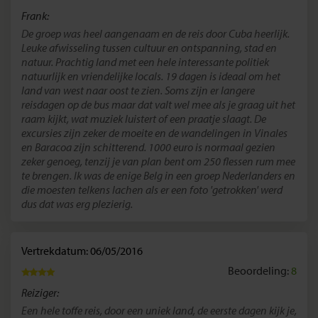
Frank:
De groep was heel aangenaam en de reis door Cuba heerlijk.
Leuke afwisseling tussen cultuur en ontspanning, stad en
natuur. Prachtig land met een hele interessante politiek
natuurlijk en vriendelijke locals. 19 dagen is ideaal om het
land van west naar oost te zien. Soms zijn er langere
reisdagen op de bus maar dat valt wel mee als je graag uit het
raam kijkt, wat muziek luistert of een praatje slaagt. De
excursies zijn zeker de moeite en de wandelingen in Vinales
en Baracoa zijn schitterend. 1000 euro is normaal gezien
zeker genoeg, tenzij je van plan bent om 250 flessen rum mee
te brengen. Ik was de enige Belg in een groep Nederlanders en
die moesten telkens lachen als er een foto 'getrokken' werd
dus dat was erg plezierig.
Vertrekdatum: 06/05/2016
Beoordeling:
8
Reiziger:
Een hele toffe reis, door een uniek land, de eerste dagen kijk je,