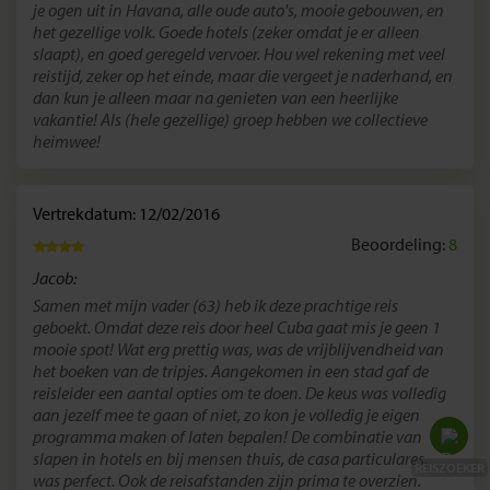
je ogen uit in Havana, alle oude auto's, mooie gebouwen, en
het gezellige volk. Goede hotels (zeker omdat je er alleen
slaapt), en goed geregeld vervoer. Hou wel rekening met veel
reistijd, zeker op het einde, maar die vergeet je naderhand, en
dan kun je alleen maar na genieten van een heerlijke
vakantie! Als (hele gezellige) groep hebben we collectieve
heimwee!
Vertrekdatum: 12/02/2016
Beoordeling:
8
Jacob:
Samen met mijn vader (63) heb ik deze prachtige reis
geboekt. Omdat deze reis door heel Cuba gaat mis je geen 1
mooie spot! Wat erg prettig was, was de vrijblijvendheid van
het boeken van de tripjes. Aangekomen in een stad gaf de
reisleider een aantal opties om te doen. De keus was volledig
aan jezelf mee te gaan of niet, zo kon je volledig je eigen
programma maken of laten bepalen! De combinatie van
slapen in hotels en bij mensen thuis, de casa particulares,
REISZOEKER
was perfect. Ook de reisafstanden zijn prima te overzien.