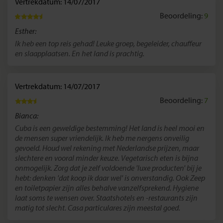
Vertrekdatum: 14/07/2017
Beoordeling:
9
Esther:
Ik heb een top reis gehad! Leuke groep, begeleider, chauffeur
en slaapplaatsen. En het land is prachtig.
Vertrekdatum: 14/07/2017
Beoordeling:
7
Bianca:
Cuba is een geweldige bestemming! Het land is heel mooi en
de mensen super vriendelijk. Ik heb me nergens onveilig
gevoeld. Houd wel rekening met Nederlandse prijzen, maar
slechtere en vooral minder keuze. Vegetarisch eten is bijna
onmogelijk. Zorg dat je zelf voldoende 'luxe producten' bij je
hebt: denken 'dat koop ik daar wel' is onverstandig. Ook Zeep
en toiletpapier zijn alles behalve vanzelfsprekend. Hygiene
laat soms te wensen over. Staatshotels en -restaurants zijn
matig tot slecht. Casa particulares zijn meestal goed.