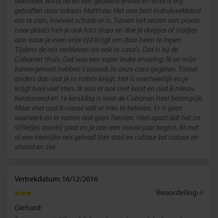
aanrader. Baracoa en een gedeelte ervoor en erna is erg
getroffen door orkaan Matthew. Het was best indrukwekkend
om te zien, hoeveel schade er is. Tussen het reizen van plaats
naar plaats heb je ook foto stops en doe je dorpjes of stadjes
aan waar je even vrije tijd krijgt om door heen te lopen.
Tijdens de reis verbleven we ook in casa's. Dat is bij de
Cubanen thuis. Dat was een super leuke ervaring. Ik en mijn
kamergenoot hebben s'avonds in onze casa gegeten. Totaal
anders dan wat je in hotels krijgt. Het is overheerlijk en je
krijgt heel veel eten. Ik was er ook met kerst en oud & nieuw.
Kerstavond en 1e kerstdag is voor de Cubanen heel belangrijk.
Maar met oud & nieuw valt er niks te beleven. Er is geen
vuurwerk en er waren ook geen feesten. Heel apart dat het zo
stilletjes voorbij gaat en je aan een nieuw jaar begint. Al met
al een heerlijke reis gehad! Van stad en cultuur tot natuur en
strand en zee.
Vertrekdatum: 16/12/2016
Beoordeling:
6
Gerhard: