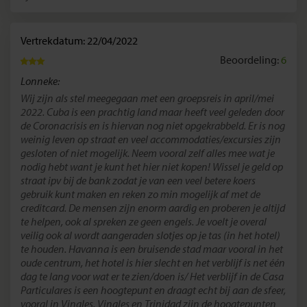
Vertrekdatum: 22/04/2022
Beoordeling:
6
Lonneke:
Wij zijn als stel meegegaan met een groepsreis in april/mei
2022. Cuba is een prachtig land maar heeft veel geleden door
de Coronacrisis en is hiervan nog niet opgekrabbeld. Er is nog
weinig leven op straat en veel accommodaties/excursies zijn
gesloten of niet mogelijk. Neem vooral zelf alles mee wat je
nodig hebt want je kunt het hier niet kopen! Wissel je geld op
straat ipv bij de bank zodat je van een veel betere koers
gebruik kunt maken en reken zo min mogelijk af met de
creditcard. De mensen zijn enorm aardig en proberen je altijd
te helpen, ook al spreken ze geen engels. Je voelt je overal
veilig ook al wordt aangeraden slotjes op je tas (in het hotel)
te houden. Havanna is een bruisende stad maar vooral in het
oude centrum, het hotel is hier slecht en het verblijf is net één
dag te lang voor wat er te zien/doen is/ Het verblijf in de Casa
Particulares is een hoogtepunt en draagt echt bij aan de sfeer,
vooral in Vinales. Vinales en Trinidad zijn de hoogtepunten