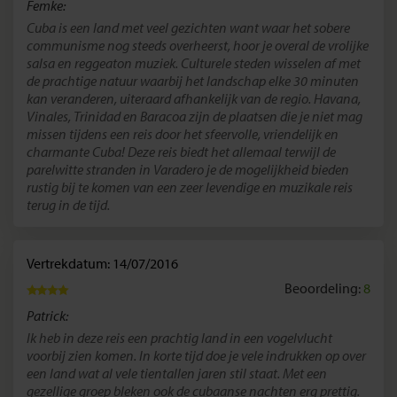
Femke:
Cuba is een land met veel gezichten want waar het sobere
communisme nog steeds overheerst, hoor je overal de vrolijke
salsa en reggeaton muziek. Culturele steden wisselen af met
de prachtige natuur waarbij het landschap elke 30 minuten
kan veranderen, uiteraard afhankelijk van de regio. Havana,
Vinales, Trinidad en Baracoa zijn de plaatsen die je niet mag
missen tijdens een reis door het sfeervolle, vriendelijk en
charmante Cuba! Deze reis biedt het allemaal terwijl de
parelwitte stranden in Varadero je de mogelijkheid bieden
rustig bij te komen van een zeer levendige en muzikale reis
terug in de tijd.
Vertrekdatum: 14/07/2016
Beoordeling:
8
Patrick:
Ik heb in deze reis een prachtig land in een vogelvlucht
voorbij zien komen. In korte tijd doe je vele indrukken op over
een land wat al vele tientallen jaren stil staat. Met een
gezellige groep bleken ook de cubaanse nachten erg prettig.