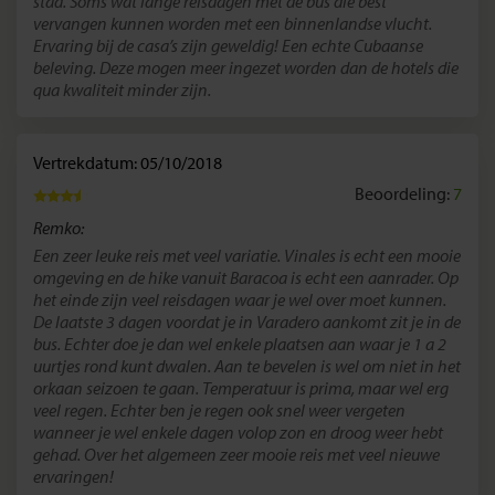
stad. Soms wat lange reisdagen met de bus die best
vervangen kunnen worden met een binnenlandse vlucht.
Ervaring bij de casa’s zijn geweldig! Een echte Cubaanse
beleving. Deze mogen meer ingezet worden dan de hotels die
qua kwaliteit minder zijn.
Vertrekdatum: 05/10/2018
Beoordeling:
7
Remko:
Een zeer leuke reis met veel variatie. Vinales is echt een mooie
omgeving en de hike vanuit Baracoa is echt een aanrader. Op
het einde zijn veel reisdagen waar je wel over moet kunnen.
De laatste 3 dagen voordat je in Varadero aankomt zit je in de
bus. Echter doe je dan wel enkele plaatsen aan waar je 1 a 2
uurtjes rond kunt dwalen. Aan te bevelen is wel om niet in het
orkaan seizoen te gaan. Temperatuur is prima, maar wel erg
veel regen. Echter ben je regen ook snel weer vergeten
wanneer je wel enkele dagen volop zon en droog weer hebt
gehad. Over het algemeen zeer mooie reis met veel nieuwe
ervaringen!