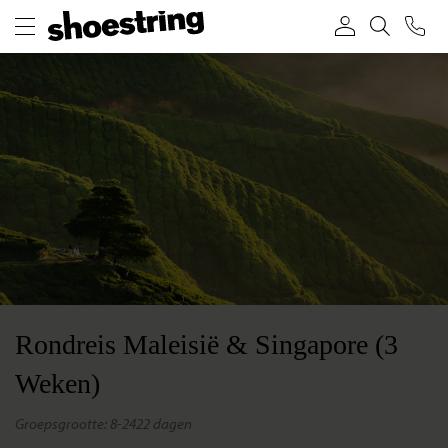
Rondreis Maleisië & Singapore (3
Weken)
groepsgrootte: 8-24
22 dagen