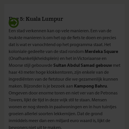
Dag 5: Kuala Lumpur
Een stad verkennen kan op vele manieren. Een van de
leukste manieren is om het op de fiets te doen en precies
dat is wat er vanochtend op het programma staat. Het
koloniale gedeelte van de stad rondom
Merdeka Square
(Onafhankelijkheidsplein) en het in Victoriaanse en
Moorse stijl gebouwde
Sultan Abdul Samad gebouw
met
haar 43 meter hoge klokkentoren, zijn enkele van de
ingrediënten van de fietstour die we gezamenlijk kunnen
maken. Bijzonder is je bezoek aan
Kampong Bahru
.
Omgeven door enorme toren en niet ver van de Petronas
Towers, lijkt de tijd in deze wijk stil te staan. Mensen
wonen er nog steeds in paalwoningen en in hun tuintjes
groeien allerlei soorten lekkernijen. Dat de grond
inmiddels meer dan een miljard euro waard is, lijkt de
bewoners niet uit te maken.