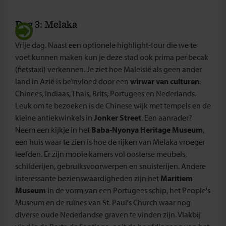
Dag 3: Melaka
Vrije dag. Naast een optionele highlight-tour die we te
voet kunnen maken kun je deze stad ook prima per becak
(fietstaxi) verkennen. Je ziet hoe Maleisië als geen ander
land in Azië is beïnvloed door een
wirwar van culturen
:
Chinees, Indiaas, Thais, Brits, Portugees en Nederlands.
Leuk om te bezoeken is de Chinese wijk met tempels en de
kleine antiekwinkels in
Jonker Street
. Een aanrader?
Neem een kijkje in het
Baba-Nyonya Heritage Museum
,
een huis waar te zien is hoe de rijken van Melaka vroeger
leefden. Er zijn mooie kamers vol oosterse meubels,
schilderijen, gebruiksvoorwerpen en snuisterijen. Andere
interessante bezienswaardigheden zijn het
Maritiem
Museum
in de vorm van een Portugees schip, het People's
Museum en de ruïnes van St. Paul's Church waar nog
diverse oude Nederlandse graven te vinden zijn. Vlakbij