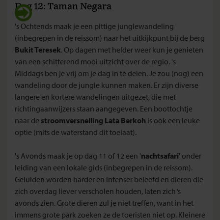
Dag 12: Taman Negara
's Ochtends maak je een pittige junglewandeling
(inbegrepen in de reissom) naar het uitkijkpunt bij de berg
Bukit Teresek
. Op dagen met helder weer kun je genieten
van een schitterend mooi uitzicht over de regio. 's
Middags ben je vrij om je dag in te delen. Je zou (nog) een
wandeling door de jungle kunnen maken. Er zijn diverse
langere en kortere wandelingen uitgezet, die met
richtingaanwijzers staan aangegeven. Een boottochtje
naar de
stroomversnelling Lata Berkoh
is ook een leuke
optie (mits de waterstand dit toelaat).
's Avonds maak je op dag 11 of 12 een '
nachtsafari
' onder
leiding van een lokale gids (inbegrepen in de reissom).
Geluiden worden harder en intenser beleefd en dieren die
zich overdag liever verscholen houden, laten zich ‘s
avonds zien. Grote dieren zul je niet treffen, want in het
immens grote park zoeken ze de toeristen niet op. Kleinere