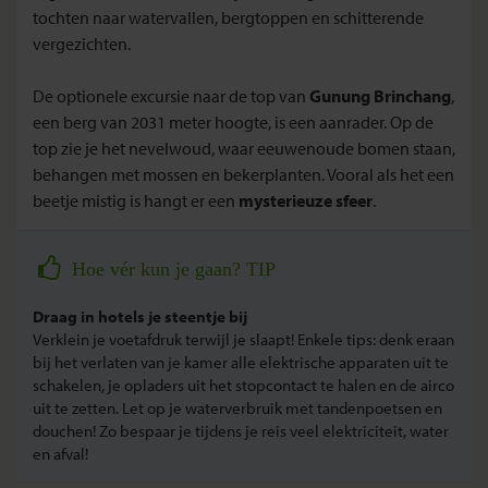
tochten naar watervallen, bergtoppen en schitterende
vergezichten.
De optionele excursie naar de top van
Gunung Brinchang
,
een berg van 2031 meter hoogte, is een aanrader. Op de
top zie je het nevelwoud, waar eeuwenoude bomen staan,
behangen met mossen en bekerplanten. Vooral als het een
beetje mistig is hangt er een
mysterieuze sfeer
.
Hoe vér kun je gaan? TIP
Draag in hotels je steentje bij
Verklein je voetafdruk terwijl je slaapt! Enkele tips: denk eraan
bij het verlaten van je kamer alle elektrische apparaten uit te
schakelen, je opladers uit het stopcontact te halen en de airco
uit te zetten. Let op je waterverbruik met tandenpoetsen en
douchen! Zo bespaar je tijdens je reis veel elektriciteit, water
en afval!