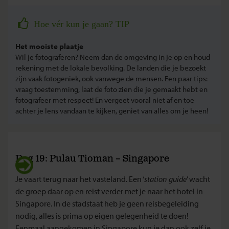
Hoe vér kun je gaan? TIP
Het mooiste plaatje
Wil je fotograferen? Neem dan de omgeving in je op en houd
rekening met de lokale bevolking. De landen die je bezoekt
zijn vaak fotogeniek, ook vanwege de mensen. Een paar tips:
vraag toestemming, laat de foto zien die je gemaakt hebt en
fotografeer met respect! En vergeet vooral niet af en toe
achter je lens vandaan te kijken, geniet van alles om je heen!
Dag 19: Pulau Tioman – Singapore
Je vaart terug naar het vasteland. Een ‘
station guide
’ wacht
de groep daar op en reist verder met je naar het hotel in
Singapore. In de stadstaat heb je geen reisbegeleiding
nodig, alles is prima op eigen gelegenheid te doen!
Eenmaal aangekomen in Singapore kun je dan ook zelf je