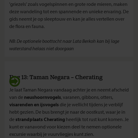
'griezels' zoals vogelspinnen en grote rode mieren, maken
deze wandeling tot een spannende en unieke ervaring. De
gids neemt je op sleeptouw en kan je alles vertellen over
de flora en fauna.
NB: De optionele boottocht naar Lata Berkoh kan bij lage
waterstand helaas niet doorgaan
Dag 13: Taman Negara – Cherating
Je laat Taman Negara vandaag achter je en neemt afscheid
van de
neushoornvogels
, varanen, gibbons, otters,
visarenden en ijsvogels
die je wellicht tijdens je verblijf
hebt gezien. De bus brengt je naar de oostkust, waar je in
de
strandplaats Cherating
heerlijk tot rust kunt komen. Je
kunt er vanavond voor kiezen deel te nemen optionele
excursie waarbij je vuurvliegjes kunt zien.