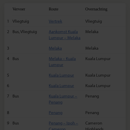
Vervoer
Route
Overnachting
1
Vliegtuig
Vertrek
Vliegtuig
2
Bus, Vliegtuig
Aankomst Kuala
Melaka
Lumpur – Melaka
3
Melaka
Melaka
4
Bus
Melaka – Kuala
Kuala Lumpur
Lumpur
5
Kuala Lumpur
Kuala Lumpur
6
Kuala Lumpur
Kuala Lumpur
7
Bus
Kuala Lumpur –
Penang
Penang
8
Penang
Penang
9
Bus
Penang – Ipoh –
Cameron
Cameron
Highlands