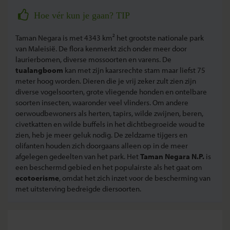
Hoe vér kun je gaan? TIP
Taman Negara is met 4343 km² het grootste nationale park
van Maleisië. De flora kenmerkt zich onder meer door
laurierbomen, diverse mossoorten en varens. De
tualangboom
kan met zijn kaarsrechte stam maar liefst 75
meter hoog worden. Dieren die je vrij zeker zult zien zijn
diverse vogelsoorten, grote vliegende honden en ontelbare
soorten insecten, waaronder veel vlinders. Om andere
oerwoudbewoners als herten, tapirs, wilde zwijnen, beren,
civetkatten en wilde buffels in het dichtbegroeide woud te
zien, heb je meer geluk nodig. De zeldzame tijgers en
olifanten houden zich doorgaans alleen op in de meer
afgelegen gedeelten van het park. Het
Taman Negara N.P.
is
een beschermd gebied en het populairste als het gaat om
ecotoerisme
, omdat het zich inzet voor de bescherming van
met uitsterving bedreigde diersoorten.