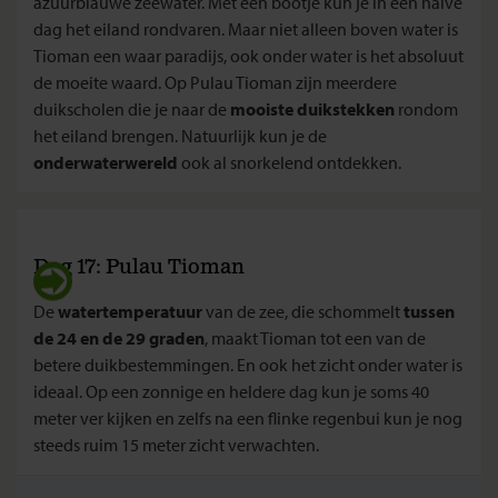
azuurblauwe zeewater. Met een bootje kun je in een halve
dag het eiland rondvaren. Maar niet alleen boven water is
Tioman een waar paradijs, ook onder water is het absoluut
de moeite waard. Op Pulau Tioman zijn meerdere
duikscholen die je naar de
mooiste duikstekken
rondom
het eiland brengen. Natuurlijk kun je de
onderwaterwereld
ook al snorkelend ontdekken.
Dag 17: Pulau Tioman
De
watertemperatuur
van de zee, die schommelt
tussen
de 24 en de 29 graden
, maakt Tioman tot een van de
betere duikbestemmingen. En ook het zicht onder water is
ideaal. Op een zonnige en heldere dag kun je soms 40
meter ver kijken en zelfs na een flinke regenbui kun je nog
steeds ruim 15 meter zicht verwachten.