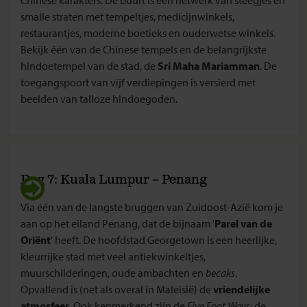
smalle straten met tempeltjes, medicijnwinkels,
restaurantjes, moderne boetieks en ouderwetse winkels.
Bekijk één van de Chinese tempels en de belangrijkste
hindoetempel van de stad, de
Sri Maha Mariamman
. De
toegangspoort van vijf verdiepingen is versierd met
beelden van talloze hindoegoden.
Dag 7: Kuala Lumpur – Penang
Via één van de langste bruggen van Zuidoost-Azië kom je
aan op het eiland Penang, dat de bijnaam '
Parel van de
Oriënt
' heeft. De hoofdstad Georgetown is een heerlijke,
kleurrijke stad met veel antiekwinkeltjes,
muurschilderingen, oude ambachten en
becaks
.
Opvallend is (net als overal in Maleisië) de
vriendelijke
atmosfeer
. Ook kenmerkend zijn de
Five Foot Ways:
de