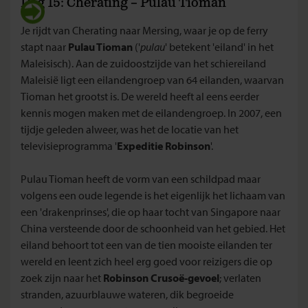
Dag 15: Cherating – Pulau Tioman
Je rijdt van Cherating naar Mersing, waar je op de ferry
stapt naar
Pulau Tioman
('
pulau
' betekent 'eiland' in het
Maleisisch). Aan de zuidoostzijde van het schiereiland
Maleisië ligt een eilandengroep van 64 eilanden, waarvan
Tioman het grootst is. De wereld heeft al eens eerder
kennis mogen maken met de eilandengroep. In 2007, een
tijdje geleden alweer, was het de locatie van het
televisieprogramma '
Expeditie Robinson
'.
Pulau Tioman heeft de vorm van een schildpad maar
volgens een oude legende is het eigenlijk het lichaam van
een 'drakenprinses', die op haar tocht van Singapore naar
China versteende door de schoonheid van het gebied. Het
eiland behoort tot een van de tien mooiste eilanden ter
wereld en leent zich heel erg goed voor reizigers die op
zoek zijn naar het
Robinson Crusoë-gevoel
; verlaten
stranden, azuurblauwe wateren, dik begroeide