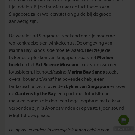
tijd indelen. Bij de transfer naar de luchthaven van
Singapore zal er wel een ‘station guide’ bij de groep
aanwezig zijn.
De wereldstad Singapore is bekend om zijn moderne
wolkenkrabbers en winkelcentra. De omgeving van
Marina Bay Sands is de moeite waard. Hier zie je de
bekendste plekken van Singapore zoals het
Merlion
beeld
en het
Art Science Museum
in de vorm van een
lotusbloem. Het hotel/casino
Marina Bay Sands
steekt
overal bovenuit. Vanaf het bovendek heb je een
fantastisch uitzicht over de
skyline van Singapore
en over
de
Gardens by the Bay
, een park met futuristische
metalen bomen die door een hoge loopbrug met elkaar
verbonden zijn. 's Avonds vinden er op vaste tijden sound
& light shows plaats.
Let op dat er andere invoerregels kunnen gelden voor
REISZOEKER