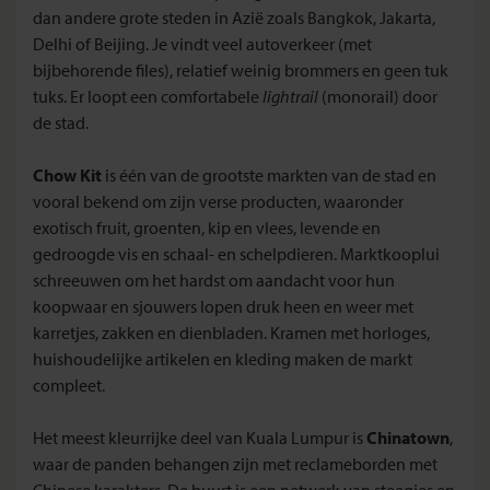
dan andere grote steden in Azië zoals Bangkok, Jakarta,
Delhi of Beijing. Je vindt veel autoverkeer (met
bijbehorende files), relatief weinig brommers en geen tuk
tuks. Er loopt een comfortabele
lightrail
(monorail) door
de stad.
Chow Kit
is één van de grootste markten van de stad en
vooral bekend om zijn verse producten, waaronder
exotisch fruit, groenten, kip en vlees, levende en
gedroogde vis en schaal- en schelpdieren. Marktkooplui
schreeuwen om het hardst om aandacht voor hun
koopwaar en sjouwers lopen druk heen en weer met
karretjes, zakken en dienbladen. Kramen met horloges,
huishoudelijke artikelen en kleding maken de markt
compleet.
Het meest kleurrijke deel van Kuala Lumpur is
Chinatown
,
waar de panden behangen zijn met reclameborden met
Chinese karakters. De buurt is een netwerk van steegjes en