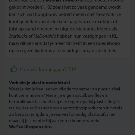
gekocht worden)
. 'KL', zoals het zo vaak genoemd wordt,
kan zich wat hoogbouw betreft meten met New York! Je
kunt genieten van de lekkere hapjes op de marktjes of
juist op stand dineren in chique restaurants. Ketens als
Starbucks
of
McDonald's
hebben hun vestigingen in KL,
maar dikke kans dat je meer zin hebt in een noedelsoep
op een gezellig terras of een pittige curry bij de Indiër.
Hoe vér kun je gaan? TIP
Verklein je plastic voetafdruk!
Weet je dat je heel eenvoudig de toename van plastic afval
kunt verminderen? Neem je eigen navulbare fles en
herbruikbare tas mee! Zeg nee tegen (gratis) plastic flesjes,
tasjes, rietjes & aangeboden verzorgingsproducten in hotels.
Zo bespaar je tijdens je reis veel onnodig plastic afval en
draag jij je steentje bij aan een schonere wereld!
We.Feel.Responsible.