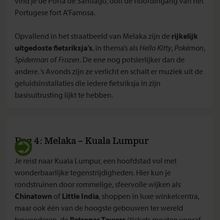
vind je de Porta de Santiago, ooit de hoofdingang van het
Portugese fort A'Famosa.
Opvallend in het straatbeeld van Melaka zijn de
rijkelijk
uitgedoste fietsriksja’s
, in thema’s als
Hello Kitty
,
Pokémon
,
Spiderman
of
Frozen
. De ene nog potsierlijker dan de
andere. ‘s Avonds zijn ze verlicht en schalt er muziek uit de
geluidsinstallaties die iedere fietsriksja in zijn
basisuitrusting lijkt te hebben.
Dag 4: Melaka – Kuala Lumpur
Je reist naar Kuala Lumpur, een hoofdstad vol met
wonderbaarlijke tegenstrijdigheden. Hier kun je
rondstruinen door rommelige, sfeervolle wijken als
Chinatown
of
Little India
, shoppen in luxe winkelcentra,
maar ook één van de hoogste gebouwen ter wereld
bewonderen, de
Petronas Towers
(tickets moeten vooraf