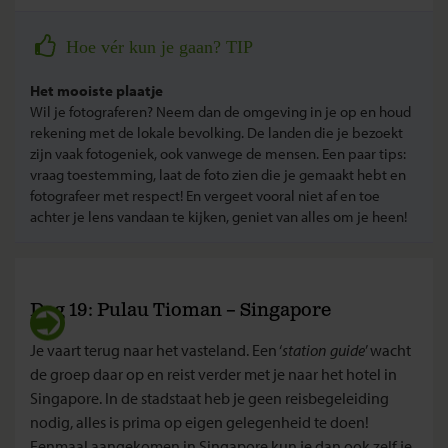
Hoe vér kun je gaan? TIP
Het mooiste plaatje
Wil je fotograferen? Neem dan de omgeving in je op en houd
rekening met de lokale bevolking. De landen die je bezoekt
zijn vaak fotogeniek, ook vanwege de mensen. Een paar tips:
vraag toestemming, laat de foto zien die je gemaakt hebt en
fotografeer met respect! En vergeet vooral niet af en toe
achter je lens vandaan te kijken, geniet van alles om je heen!
Dag 19: Pulau Tioman – Singapore
Je vaart terug naar het vasteland. Een ‘
station guide
’ wacht
de groep daar op en reist verder met je naar het hotel in
Singapore. In de stadstaat heb je geen reisbegeleiding
nodig, alles is prima op eigen gelegenheid te doen!
Eenmaal aangekomen in Singapore kun je dan ook zelf je