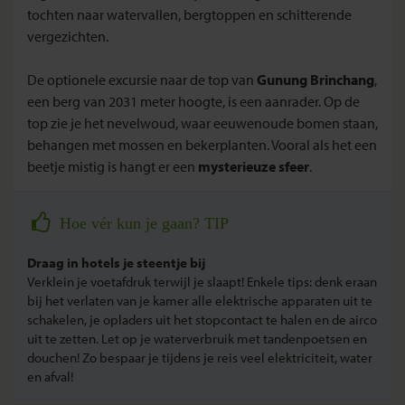
tochten naar watervallen, bergtoppen en schitterende
vergezichten.
De optionele excursie naar de top van
Gunung Brinchang
,
een berg van 2031 meter hoogte, is een aanrader. Op de
top zie je het nevelwoud, waar eeuwenoude bomen staan,
behangen met mossen en bekerplanten. Vooral als het een
beetje mistig is hangt er een
mysterieuze sfeer
.
Hoe vér kun je gaan? TIP
Draag in hotels je steentje bij
Verklein je voetafdruk terwijl je slaapt! Enkele tips: denk eraan
bij het verlaten van je kamer alle elektrische apparaten uit te
schakelen, je opladers uit het stopcontact te halen en de airco
uit te zetten. Let op je waterverbruik met tandenpoetsen en
douchen! Zo bespaar je tijdens je reis veel elektriciteit, water
en afval!