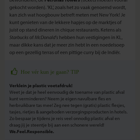
gekocht worden)
. 'KL', zoals het zo vaak genoemd wordt,
kan zich wat hoogbouw betreft meten met New York! Je
kunt genieten van de lekkere hapjes op de marktjes of
juist op stand dineren in chique restaurants. Ketens als
Starbucks
of
McDonald's
hebben hun vestigingen in KL,
maar dikke kans dat je meer zin hebt in een noedelsoep
op een gezellig terras of een pittige curry bij de Indiër.
Hoe vér kun je gaan? TIP
Verklein je plastic voetafdruk!
Weet je dat je heel eenvoudig de toename van plastic afval
kunt verminderen? Neem je eigen navulbare fles en
herbruikbare tas mee! Zeg nee tegen (gratis) plastic flesjes,
tasjes, rietjes & aangeboden verzorgingsproducten in hotels.
Zo bespaar je tijdens je reis veel onnodig plastic afval en
draag jij je steentje bij aan een schonere wereld!
We.Feel.Responsible.