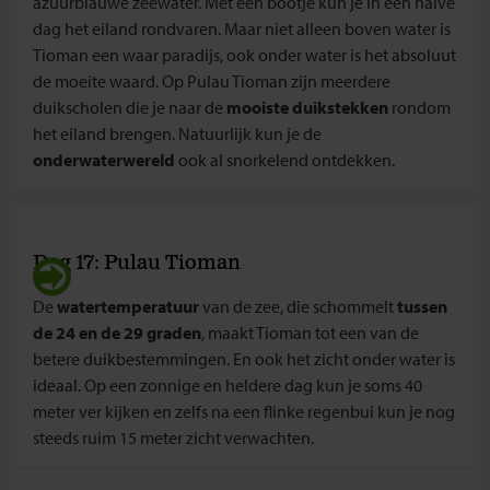
azuurblauwe zeewater. Met een bootje kun je in een halve
dag het eiland rondvaren. Maar niet alleen boven water is
Tioman een waar paradijs, ook onder water is het absoluut
de moeite waard. Op Pulau Tioman zijn meerdere
duikscholen die je naar de
mooiste duikstekken
rondom
het eiland brengen. Natuurlijk kun je de
onderwaterwereld
ook al snorkelend ontdekken.
Dag 17: Pulau Tioman
De
watertemperatuur
van de zee, die schommelt
tussen
de 24 en de 29 graden
, maakt Tioman tot een van de
betere duikbestemmingen. En ook het zicht onder water is
ideaal. Op een zonnige en heldere dag kun je soms 40
meter ver kijken en zelfs na een flinke regenbui kun je nog
steeds ruim 15 meter zicht verwachten.