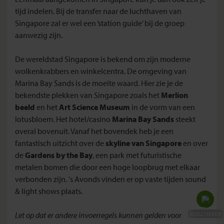
tijd indelen. Bij de transfer naar de luchthaven van
Singapore zal er wel een ‘station guide’ bij de groep
aanwezig zijn.
De wereldstad Singapore is bekend om zijn moderne
wolkenkrabbers en winkelcentra. De omgeving van
Marina Bay Sands is de moeite waard. Hier zie je de
bekendste plekken van Singapore zoals het
Merlion
beeld
en het
Art Science Museum
in de vorm van een
lotusbloem. Het hotel/casino
Marina Bay Sands
steekt
overal bovenuit. Vanaf het bovendek heb je een
fantastisch uitzicht over de
skyline van Singapore
en over
de
Gardens by the Bay
, een park met futuristische
metalen bomen die door een hoge loopbrug met elkaar
verbonden zijn. 's Avonds vinden er op vaste tijden sound
& light shows plaats.
Update Midden-Oosten
Let op dat er andere invoerregels kunnen gelden voor
REISZOEKER