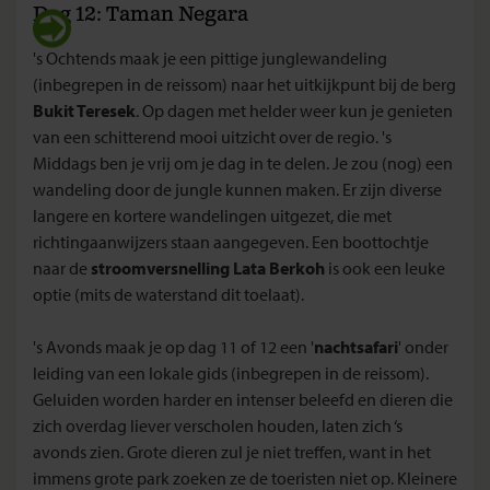
Dag 12: Taman Negara
's Ochtends maak je een pittige junglewandeling
(inbegrepen in de reissom) naar het uitkijkpunt bij de berg
Bukit Teresek
. Op dagen met helder weer kun je genieten
van een schitterend mooi uitzicht over de regio. 's
Middags ben je vrij om je dag in te delen. Je zou (nog) een
wandeling door de jungle kunnen maken. Er zijn diverse
langere en kortere wandelingen uitgezet, die met
richtingaanwijzers staan aangegeven. Een boottochtje
naar de
stroomversnelling Lata Berkoh
is ook een leuke
optie (mits de waterstand dit toelaat).
's Avonds maak je op dag 11 of 12 een '
nachtsafari
' onder
leiding van een lokale gids (inbegrepen in de reissom).
Geluiden worden harder en intenser beleefd en dieren die
zich overdag liever verscholen houden, laten zich ‘s
avonds zien. Grote dieren zul je niet treffen, want in het
immens grote park zoeken ze de toeristen niet op. Kleinere