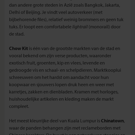
dan andere grote steden in Azië zoals Bangkok, Jakarta,
Delhi of Beijing. Je vindt veel autoverkeer (met
bijbehorende files), relatief weinig brommers en geen tuk
tuks. Er loopt een comfortabele
lightrail
(monorail) door
de stad.
Chow Kit
is één van de grootste markten van de stad en
vooral bekend om zijn verse producten, waaronder
exotisch fruit, groenten, kip en vlees, levende en
gedroogde vis en schaal- en schelpdieren. Marktkooplui
schreeuwen om het hardst om aandacht voor hun
koopwaar en sjouwers lopen druk heen en weer met
karretjes, zakken en dienbladen. Kramen met horloges,
huishoudelijke artikelen en kleding maken de markt
compleet.
Het meest kleurrijke deel van Kuala Lumpur is
Chinatown
,
waar de panden behangen zijn met reclameborden met
Chinese karakters. De buurt is een netwerk van steegjes en