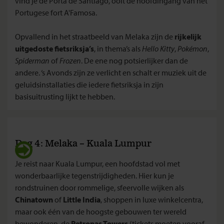
vind je de Porta de Santiago, ooit de hoofdingang van het
Portugese fort A'Famosa.
Opvallend in het straatbeeld van Melaka zijn de
rijkelijk
uitgedoste fietsriksja’s
, in thema’s als
Hello Kitty
,
Pokémon
,
Spiderman
of
Frozen
. De ene nog potsierlijker dan de
andere. ‘s Avonds zijn ze verlicht en schalt er muziek uit de
geluidsinstallaties die iedere fietsriksja in zijn
basisuitrusting lijkt te hebben.
Dag 4: Melaka – Kuala Lumpur
Je reist naar Kuala Lumpur, een hoofdstad vol met
wonderbaarlijke tegenstrijdigheden. Hier kun je
rondstruinen door rommelige, sfeervolle wijken als
Chinatown
of
Little India
, shoppen in luxe winkelcentra,
maar ook één van de hoogste gebouwen ter wereld
bewonderen, de
Petronas Towers
(tickets moeten vooraf