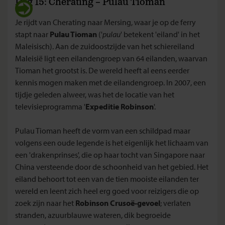
Dag 15: Cherating – Pulau Tioman
Je rijdt van Cherating naar Mersing, waar je op de ferry
stapt naar
Pulau Tioman
('
pulau
' betekent 'eiland' in het
Maleisisch). Aan de zuidoostzijde van het schiereiland
Maleisië ligt een eilandengroep van 64 eilanden, waarvan
Tioman het grootst is. De wereld heeft al eens eerder
kennis mogen maken met de eilandengroep. In 2007, een
tijdje geleden alweer, was het de locatie van het
televisieprogramma '
Expeditie Robinson
'.
Pulau Tioman heeft de vorm van een schildpad maar
volgens een oude legende is het eigenlijk het lichaam van
een 'drakenprinses', die op haar tocht van Singapore naar
China versteende door de schoonheid van het gebied. Het
eiland behoort tot een van de tien mooiste eilanden ter
wereld en leent zich heel erg goed voor reizigers die op
zoek zijn naar het
Robinson Crusoë-gevoel
; verlaten
stranden, azuurblauwe wateren, dik begroeide