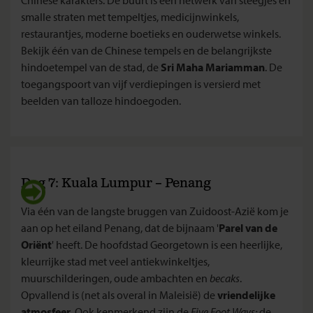
smalle straten met tempeltjes, medicijnwinkels,
restaurantjes, moderne boetieks en ouderwetse winkels.
Bekijk één van de Chinese tempels en de belangrijkste
hindoetempel van de stad, de
Sri Maha Mariamman
. De
toegangspoort van vijf verdiepingen is versierd met
beelden van talloze hindoegoden.
Dag 7: Kuala Lumpur – Penang
Via één van de langste bruggen van Zuidoost-Azië kom je
aan op het eiland Penang, dat de bijnaam '
Parel van de
Oriënt
' heeft. De hoofdstad Georgetown is een heerlijke,
kleurrijke stad met veel antiekwinkeltjes,
muurschilderingen, oude ambachten en
becaks
.
Opvallend is (net als overal in Maleisië) de
vriendelijke
atmosfeer
. Ook kenmerkend zijn de
Five Foot Ways:
de