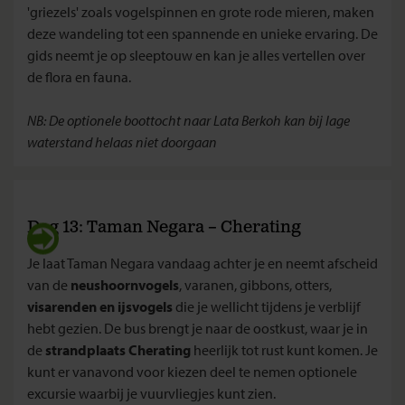
'griezels' zoals vogelspinnen en grote rode mieren, maken
deze wandeling tot een spannende en unieke ervaring. De
gids neemt je op sleeptouw en kan je alles vertellen over
de flora en fauna.
NB: De optionele boottocht naar Lata Berkoh kan bij lage
waterstand helaas niet doorgaan
Dag 13: Taman Negara – Cherating
Je laat Taman Negara vandaag achter je en neemt afscheid
van de
neushoornvogels
, varanen, gibbons, otters,
visarenden en ijsvogels
die je wellicht tijdens je verblijf
hebt gezien. De bus brengt je naar de oostkust, waar je in
de
strandplaats Cherating
heerlijk tot rust kunt komen. Je
kunt er vanavond voor kiezen deel te nemen optionele
excursie waarbij je vuurvliegjes kunt zien.