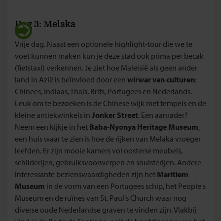
Dag 3: Melaka
Vrije dag. Naast een optionele highlight-tour die we te
voet kunnen maken kun je deze stad ook prima per becak
(fietstaxi) verkennen. Je ziet hoe Maleisië als geen ander
land in Azië is beïnvloed door een
wirwar van culturen
:
Chinees, Indiaas, Thais, Brits, Portugees en Nederlands.
Leuk om te bezoeken is de Chinese wijk met tempels en de
kleine antiekwinkels in
Jonker Street
. Een aanrader?
Neem een kijkje in het
Baba-Nyonya Heritage Museum
,
een huis waar te zien is hoe de rijken van Melaka vroeger
leefden. Er zijn mooie kamers vol oosterse meubels,
schilderijen, gebruiksvoorwerpen en snuisterijen. Andere
interessante bezienswaardigheden zijn het
Maritiem
Museum
in de vorm van een Portugees schip, het People's
Museum en de ruïnes van St. Paul's Church waar nog
diverse oude Nederlandse graven te vinden zijn. Vlakbij