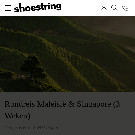
Rondreis Maleisië & Singapore (3
Weken)
groepsgrootte: 8-24
22 dagen