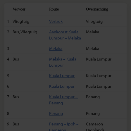
Vervoer
Route
Overnachting
1
Vliegtuig
Vertrek
Vliegtuig
2
Bus, Vliegtuig
Aankomst Kuala
Melaka
Lumpur – Melaka
3
Melaka
Melaka
4
Bus
Melaka – Kuala
Kuala Lumpur
Lumpur
5
Kuala Lumpur
Kuala Lumpur
6
Kuala Lumpur
Kuala Lumpur
7
Bus
Kuala Lumpur –
Penang
Penang
8
Penang
Penang
9
Bus
Penang – Ipoh –
Cameron
Cameron
Highlands