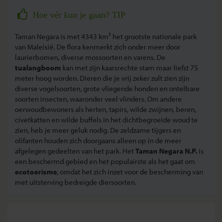
Hoe vér kun je gaan? TIP
Taman Negara is met 4343 km² het grootste nationale park
van Maleisië. De flora kenmerkt zich onder meer door
laurierbomen, diverse mossoorten en varens. De
tualangboom
kan met zijn kaarsrechte stam maar liefst 75
meter hoog worden. Dieren die je vrij zeker zult zien zijn
diverse vogelsoorten, grote vliegende honden en ontelbare
soorten insecten, waaronder veel vlinders. Om andere
oerwoudbewoners als herten, tapirs, wilde zwijnen, beren,
civetkatten en wilde buffels in het dichtbegroeide woud te
zien, heb je meer geluk nodig. De zeldzame tijgers en
olifanten houden zich doorgaans alleen op in de meer
afgelegen gedeelten van het park. Het
Taman Negara N.P.
is
een beschermd gebied en het populairste als het gaat om
ecotoerisme
, omdat het zich inzet voor de bescherming van
met uitsterving bedreigde diersoorten.