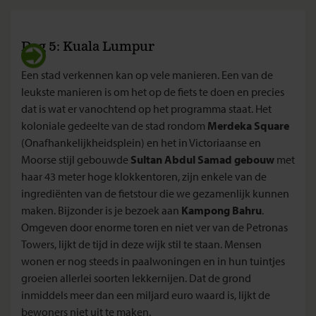
Dag 5: Kuala Lumpur
Een stad verkennen kan op vele manieren. Een van de
leukste manieren is om het op de fiets te doen en precies
dat is wat er vanochtend op het programma staat. Het
koloniale gedeelte van de stad rondom
Merdeka Square
(Onafhankelijkheidsplein) en het in Victoriaanse en
Moorse stijl gebouwde
Sultan Abdul Samad gebouw
met
haar 43 meter hoge klokkentoren, zijn enkele van de
ingrediënten van de fietstour die we gezamenlijk kunnen
maken. Bijzonder is je bezoek aan
Kampong Bahru
.
Omgeven door enorme toren en niet ver van de Petronas
Towers, lijkt de tijd in deze wijk stil te staan. Mensen
wonen er nog steeds in paalwoningen en in hun tuintjes
groeien allerlei soorten lekkernijen. Dat de grond
inmiddels meer dan een miljard euro waard is, lijkt de
bewoners niet uit te maken.