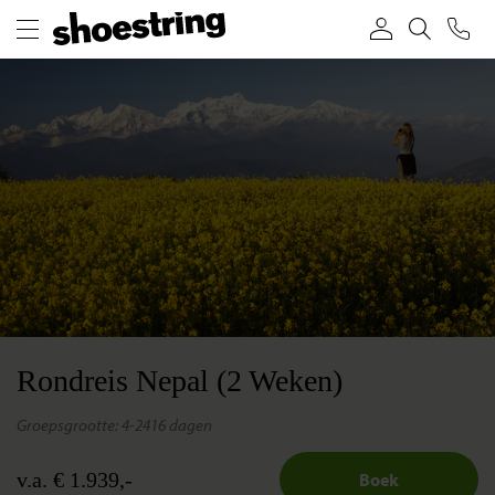
Rondreis Nepal (2 Weken)
groepsgrootte: 4-24
16 dagen
v.a. € 1.939,-
Boek