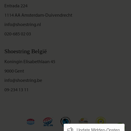
Entrada 224
1114 AA Amsterdam-Duivendrecht
info@shoestring.nl
020-685 02 03
Shoestring België
Koningin Elisabethlaan 45
9000 Gent
info@shoestring.be
09-234 13 11
Update Midden-Oosten