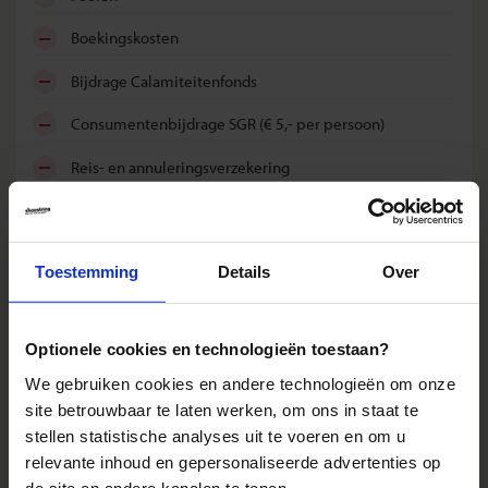
boekingskosten
bijdrage Calamiteitenfonds
consumentenbijdrage SGR (€ 5,- per persoon)
reis- en annuleringsverzekering
Reizen: de feiten op een rij
Toestemming
Details
Over
We kunnen ons voorstellen dat je nog vragen hebt over hoe
wij onze reizen organiseren. Daarom hebben wij voor de
belangrijkste onderwerpen een speciale pagina
Optionele cookies en technologieën toestaan?
samengesteld met daarop de antwoorden op de meest
We gebruiken cookies en andere technologieën om onze
gestelde vragen.
site betrouwbaar te laten werken, om ons in staat te
Denk hierbij bijvoorbeeld aan vragen als:
stellen statistische analyses uit te voeren en om u
• Wanneer gaat mijn reis gegarandeerd door?
relevante inhoud en gepersonaliseerde advertenties op
• Hoe zit het met de betaling van mijn reis?
de site en andere kanalen te tonen.